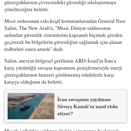
güzergahlarının çevresindeki güvenliği sıkılaştırmaya
yönelteceğini belirtti.
Mısır ordusunun eski keşif komutanlarından General Nasr
Salim, The New Arab'a, "Mısır, Dimyat saldırısının
ardından güvenlik sistemlerini kapsamlı biçimde gözden
geçirerek bu bölgelerin güvenliğini sağlamak için alınan
tedbirleri zaten artırdı" dedi.
Salim, mevcut bölgesel gerilimin ABD-İsrail'in İran'a
karşı yürüttüğü savaşın kapsamını genişletmesiyle enerji
güzergahlarının benzeri görülmemiş tehditlerle karşı
karşıya olduğunu da belirtti.
İran savaşının yayılması
Süveyş Kanalı'nı nasıl riske
atıyor?
Mısırlı yetkililer saldırıya ilişkin soruşturma başlatarak