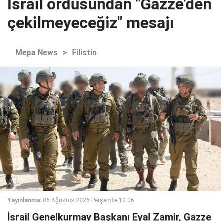
İsrail ordusundan "Gazze'den
çekilmeyeceğiz" mesajı
Mepa News
>
Filistin
Yayınlanma:
06 Ağustos 2026 Perşembe 10:06
İsrail Genelkurmay Başkanı Eyal Zamir, Gazze