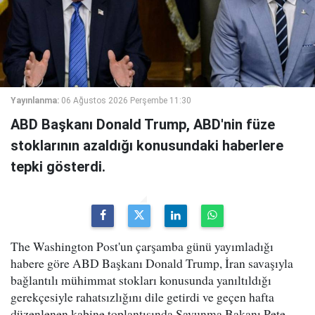
Yayınlanma:
06 Ağustos 2026 Perşembe 11:30
ABD Başkanı Donald Trump, ABD'nin füze
stoklarının azaldığı konusundaki haberlere
tepki gösterdi.
The Washington Post'un çarşamba günü yayımladığı
habere göre ABD Başkanı Donald Trump, İran savaşıyla
bağlantılı mühimmat stokları konusunda yanıltıldığı
gerekçesiyle rahatsızlığını dile getirdi ve geçen hafta
düzenlenen kabine toplantısında Savunma Bakanı Pete