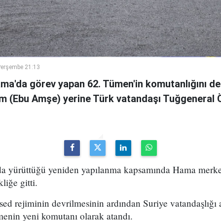
Perşembe 21:13
ama'da görev yapan 62. Tümen'in komutanlığını de
m (Ebu Amşe) yerine Türk vatandaşı Tuğgenera
uda yürüttüğü yeniden yapılanma kapsamında Hama merke
iğe gitti.
ed rejiminin devrilmesinin ardından Suriye vatandaşlığı
enin yeni komutanı olarak atandı.