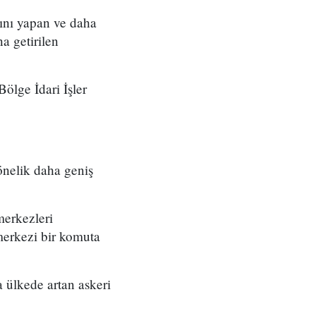
ını yapan ve daha
a getirilen
ölge İdari İşler
önelik daha geniş
merkezleri
merkezi bir komuta
 ülkede artan askeri