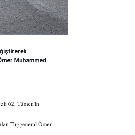
ğiştirerek
l Ömer Muhammed
zli 62. Tümen'in
 alan Tuğgeneral Ömer