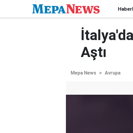
Haber
İtalya'd
Aştı
Mepa News
>
Avrupa