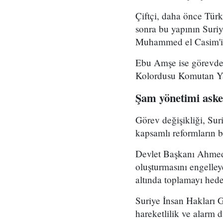
Çiftçi, daha önce Tür
sonra bu yapının Suri
Muhammed el Casim'in
Ebu Amşe ise görevden
Kolordusu Komutan Yar
Şam yönetimi asker
Görev değişikliği, Su
kapsamlı reformların bi
Devlet Başkanı Ahmed 
oluşturmasını engelle
altında toplamayı hedef
Suriye İnsan Hakları 
hareketlilik ve alarm 