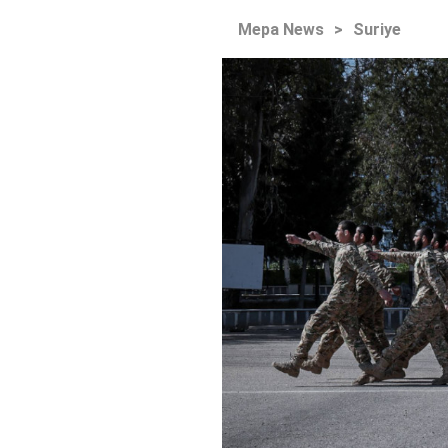
Mepa News
>
Suriye