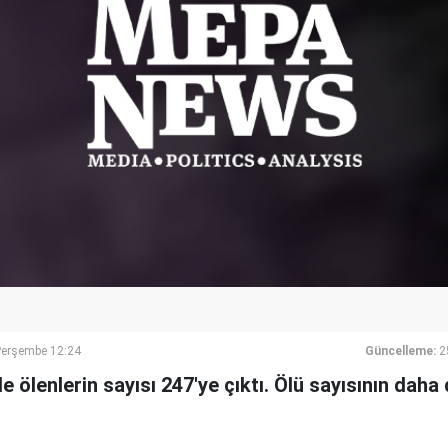
Perşembe 12:24
Güncelleme:
2
e ölenlerin sayısı 247'ye çıktı. Ölü sayısının dah