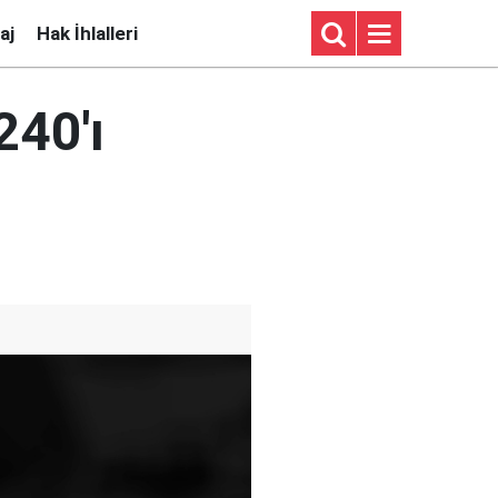
aj
Hak İhlalleri
240'ı