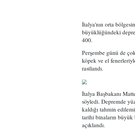
İtalya'nın orta bölge
büyüklüğündeki depremd
400.
Perşembe günü de çok 
köpek ve el fenerleriy
rastlandı.
İtalya Başbakanı Matte
söyledi. Depremde yüzl
kaldığı tahmin edilemiy
tarihi binaların büyü
açıklandı.