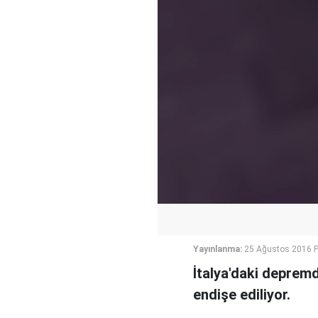
Yayınlanma:
25 Ağustos 2016 
İtalya'daki depremd
endişe ediliyor.