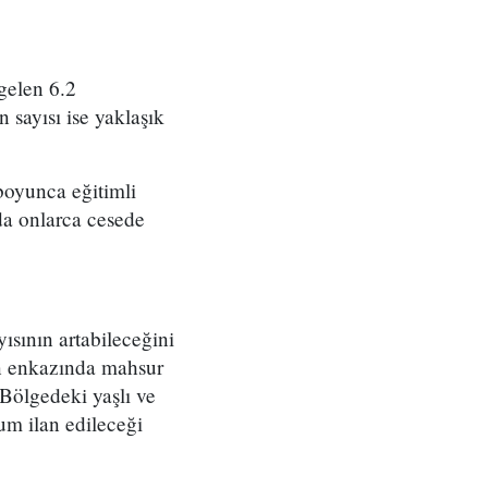
gelen 6.2
 sayısı ise yaklaşık
boyunca eğitimli
nda onlarca cesede
ısının artabileceğini
ın enkazında mahsur
 Bölgedeki yaşlı ve
um ilan edileceği