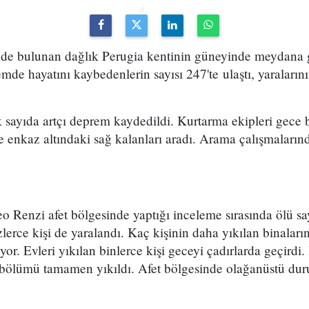
sinde bulunan dağlık Perugia kentinin güneyinde meydana 
e hayatını kaybedenlerin sayısı 247'te ulaştı, yaralarının
sayıda artçı deprem kaydedildi. Kurtarma ekipleri gece 
le enkaz altındaki sağ kalanları aradı. Arama çalışmaları
o Renzi afet bölgesinde yaptığı inceleme sırasında ölü say
erce kişi de yaralandı. Kaç kişinin daha yıkılan binalar
or. Evleri yıkılan binlerce kişi geceyi çadırlarda geçirdi.
k bölümü tamamen yıkıldı. Afet bölgesinde olağanüstü dur