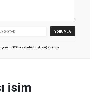
yorum 600 karakterle (boşluklu) sınırlıdır.
ı isim