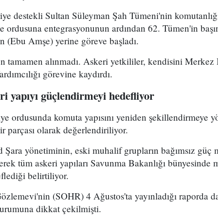
kiye destekli Sultan Süleyman Şah Tümeni'nin komutanlığ
ye ordusuna entegrasyonunun ardından 62. Tümen'in başın
 (Ebu Amşe) yerine göreve başladı.
 tamamen alınmadı. Askeri yetkililer, kendisini Merkez B
dımcılığı görevine kaydırdı.
i yapıyı güçlendirmeyi hedefliyor
riye ordusunda komuta yapısını yeniden şekillendirmeye y
r parçası olarak değerlendiriliyor.
Şara yönetiminin, eski muhalif grupların bağımsız güç 
yerek tüm askeri yapıları Savunma Bakanlığı bünyesinde 
lediği belirtiliyor.
Gözlemevi'nin (SOHR) 4 Ağustos'ta yayınladığı raporda da
durumuna dikkat çekilmişti.