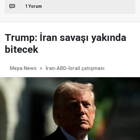
1 Yorum
Trump: İran savaşı yakında
bitecek
Mepa News
>
İran-ABD-İsrail çatışması