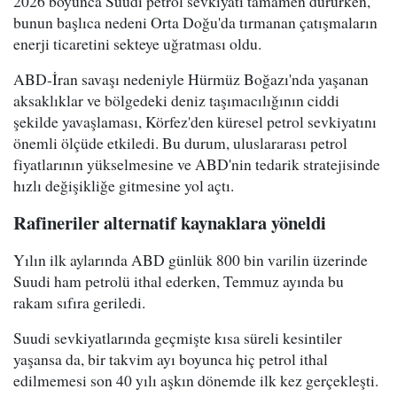
2026 boyunca Suudi petrol sevkiyatı tamamen dururken,
bunun başlıca nedeni Orta Doğu'da tırmanan çatışmaların
enerji ticaretini sekteye uğratması oldu.
ABD-İran savaşı nedeniyle Hürmüz Boğazı'nda yaşanan
aksaklıklar ve bölgedeki deniz taşımacılığının ciddi
şekilde yavaşlaması, Körfez'den küresel petrol sevkiyatını
önemli ölçüde etkiledi. Bu durum, uluslararası petrol
fiyatlarının yükselmesine ve ABD'nin tedarik stratejisinde
hızlı değişikliğe gitmesine yol açtı.
Rafineriler alternatif kaynaklara yöneldi
Yılın ilk aylarında ABD günlük 800 bin varilin üzerinde
Suudi ham petrolü ithal ederken, Temmuz ayında bu
rakam sıfıra geriledi.
Suudi sevkiyatlarında geçmişte kısa süreli kesintiler
yaşansa da, bir takvim ayı boyunca hiç petrol ithal
edilmemesi son 40 yılı aşkın dönemde ilk kez gerçekleşti.