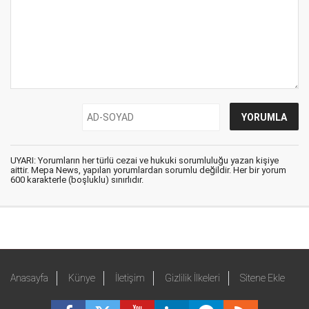
UYARI: Yorumların her türlü cezai ve hukuki sorumluluğu yazan kişiye
aittir. Mepa News, yapılan yorumlardan sorumlu değildir. Her bir yorum
600 karakterle (boşluklu) sınırlıdır.
Anasayfa
Künye
İletişim
Gizlilik İlkeleri
Sitene Ekle