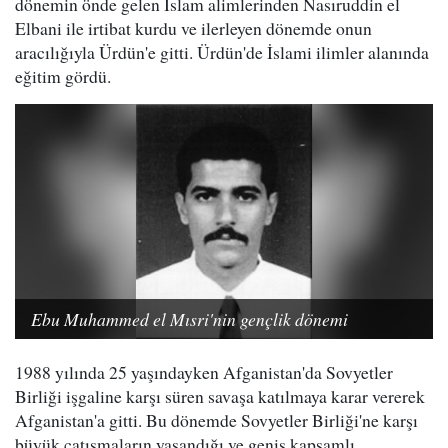
dönemin önde gelen İslam alimlerinden Nasıruddin el
Elbani ile irtibat kurdu ve ilerleyen dönemde onun
aracılığıyla Ürdün'e gitti. Ürdün'de İslami ilimler alanında
eğitim gördü.
Ebu Muhammed el Mısri'nin gençlik dönemi
1988 yılında 25 yaşındayken Afganistan'da Sovyetler
Birliği işgaline karşı süren savaşa katılmaya karar vererek
Afganistan'a gitti. Bu dönemde Sovyetler Birliği'ne karşı
büyük çatışmaların yaşandığı ve geniş kapsamlı