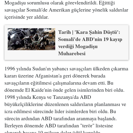
Mogadişu sorumlusu olarak görevlendirildi. Eğittiği
savaşçılar Somali'de Amerikan güçlerine yönelik saldırılar
içerisinde yer aldılar.
Tarih | 'Kara Şahin Düştü':
Somali'de ABD'nin 19 kayıp
verdiği Mogadişu
Muharebesi
1996 yılında Sudan'ın yabancı savaşçıları ülkeden çıkarma
kararı üzerine Afganistan'a geri dönerek burada
savaşçıların eğitilmesi çalışmalarına devam etti. Bu
dönemde El Kaide'nin önde gelen isimlerinden biri oldu.
1998 yılında Kenya ve Tanzanya'da ABD
büyükelçiliklerine düzenlenen saldırıların planlanması ve
icra edilmesi sürecinde lider isimlerden biri oldu. Bu
sürecin ardından ABD tarafından aranmaya başlandı.
İlerleyen dönemde ABD tarafından "terör" listesine
alınarak başına 10 milyon dolar ödül konuldu.