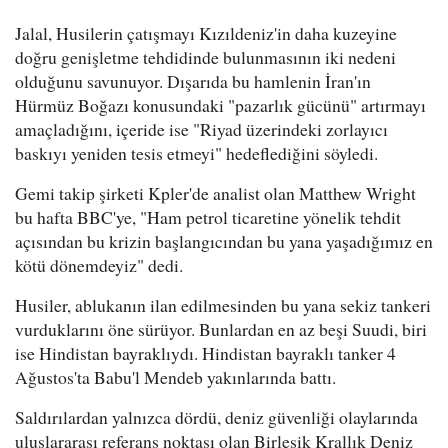
Jalal, Husilerin çatışmayı Kızıldeniz'in daha kuzeyine
doğru genişletme tehdidinde bulunmasının iki nedeni
olduğunu savunuyor. Dışarıda bu hamlenin İran'ın
Hürmüz Boğazı konusundaki "pazarlık gücünü" artırmayı
amaçladığını, içeride ise "Riyad üzerindeki zorlayıcı
baskıyı yeniden tesis etmeyi" hedeflediğini söyledi.
Gemi takip şirketi Kpler'de analist olan Matthew Wright
bu hafta BBC'ye, "Ham petrol ticaretine yönelik tehdit
açısından bu krizin başlangıcından bu yana yaşadığımız en
kötü dönemdeyiz" dedi.
Husiler, ablukanın ilan edilmesinden bu yana sekiz tankeri
vurduklarını öne sürüyor. Bunlardan en az beşi Suudi, biri
ise Hindistan bayraklıydı. Hindistan bayraklı tanker 4
Ağustos'ta Babu'l Mendeb yakınlarında battı.
Saldırılardan yalnızca dördü, deniz güvenliği olaylarında
uluslararası referans noktası olan Birleşik Krallık Deniz