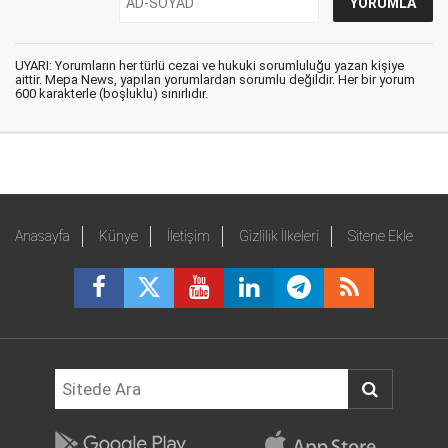
UYARI: Yorumların her türlü cezai ve hukuki sorumluluğu yazan kişiye
aittir. Mepa News, yapılan yorumlardan sorumlu değildir. Her bir yorum
600 karakterle (boşluklu) sınırlıdır.
Anasayfa
Künye
İletişim
Gizlilik İlkeleri
Sitene Ekle