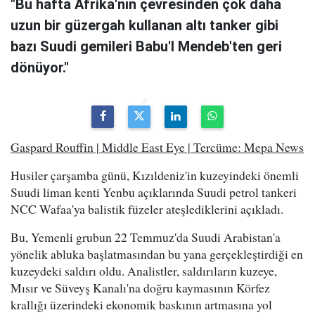
"Bu hafta Afrika'nın çevresinden çok daha
uzun bir güzergah kullanan altı tanker gibi
bazı Suudi gemileri Babu'l Mendeb'ten geri
dönüyor."
Gaspard Rouffin | Middle East Eye | Tercüme: Mepa News
Husiler çarşamba günü, Kızıldeniz'in kuzeyindeki önemli
Suudi liman kenti Yenbu açıklarında Suudi petrol tankeri
NCC Wafaa'ya balistik füzeler ateşlediklerini açıkladı.
Bu, Yemenli grubun 22 Temmuz'da Suudi Arabistan'a
yönelik abluka başlatmasından bu yana gerçekleştirdiği en
kuzeydeki saldırı oldu. Analistler, saldırıların kuzeye,
Mısır ve Süveyş Kanalı'na doğru kaymasının Körfez
krallığı üzerindeki ekonomik baskının artmasına yol