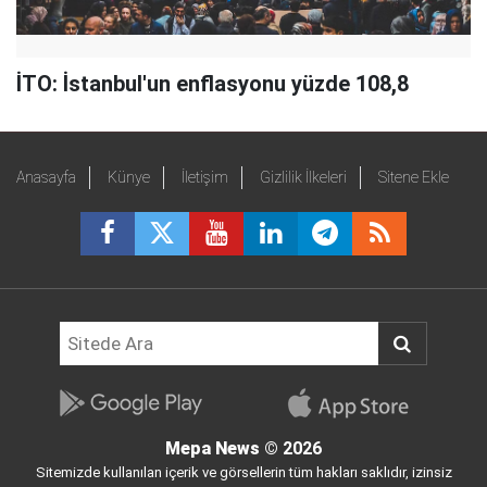
İTO: İstanbul'un enflasyonu yüzde 108,8
Anasayfa
Künye
İletişim
Gizlilik İlkeleri
Sitene Ekle
Mepa News
© 2026
Sitemizde kullanılan içerik ve görsellerin tüm hakları saklıdır, izinsiz