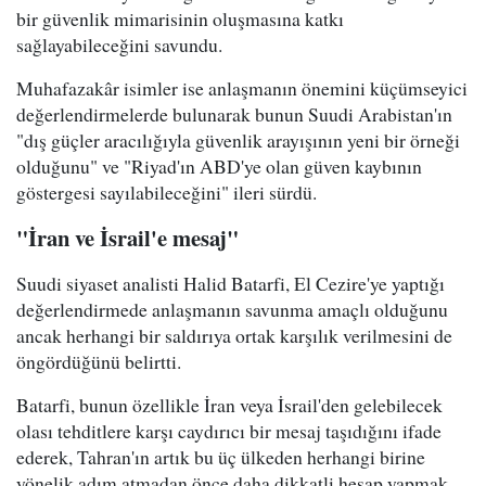
bir güvenlik mimarisinin oluşmasına katkı
sağlayabileceğini savundu.
Muhafazakâr isimler ise anlaşmanın önemini küçümseyici
değerlendirmelerde bulunarak bunun Suudi Arabistan'ın
"dış güçler aracılığıyla güvenlik arayışının yeni bir örneği
olduğunu" ve "Riyad'ın ABD'ye olan güven kaybının
göstergesi sayılabileceğini" ileri sürdü.
"İran ve İsrail'e mesaj"
Suudi siyaset analisti Halid Batarfi, El Cezire'ye yaptığı
değerlendirmede anlaşmanın savunma amaçlı olduğunu
ancak herhangi bir saldırıya ortak karşılık verilmesini de
öngördüğünü belirtti.
Batarfi, bunun özellikle İran veya İsrail'den gelebilecek
olası tehditlere karşı caydırıcı bir mesaj taşıdığını ifade
ederek, Tahran'ın artık bu üç ülkeden herhangi birine
yönelik adım atmadan önce daha dikkatli hesap yapmak