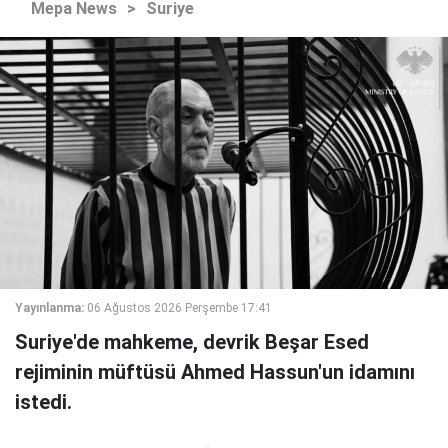
Mepa News
>
Suriye
Yayınlanma:
06 Ağustos 2026 Perşembe 17:41
Suriye'de mahkeme, devrik Beşar Esed
rejiminin müftüsü Ahmed Hassun'un idamını
istedi.