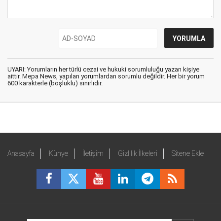
UYARI: Yorumların her türlü cezai ve hukuki sorumluluğu yazan kişiye
aittir. Mepa News, yapılan yorumlardan sorumlu değildir. Her bir yorum
600 karakterle (boşluklu) sınırlıdır.
Anasayfa
Künye
İletişim
Gizlilik İlkeleri
Sitene Ekle