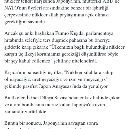
nükleer tehdit karşısında Japonya'nın, müttefiki ABD ile
NATO'nun üyeleri arasındakine benzer bir işbirliği
çerçevesinde nükleer silah paylaşımına açık olması
gerektiğini savundu.
Ancak şu anki başbakan Fumio Kişida, parlamentoya
hitabında selefiyle ters düşmek pahasına bu öneriye
şiddetle karşı çıkarak "Ülkemizin bağlı bulunduğu nükleer
karşıtı üç ilkeyi korumamız gerektiği düşünülürse böyle
bir şey kabul edilemez" şeklinde nitelendirdi.
Kişida'nın bahsettiği üç ilke, "Nükleer silahlara sahip
olmayacağız, üretmeyeceğiz ve izin vermeyeceğiz"
şeklinde pasifist Japon Anayasası'nda da yer alıyor.
Bu ilkeler, İkinci Dünya Savaşı'ndan enkaz halinde çıkan
ve atom bombasına maruz kalan Japonya'da uzun
zamandır yürürlükte.
Bunun bir sonucu, Japonya'nın savaştan sonra