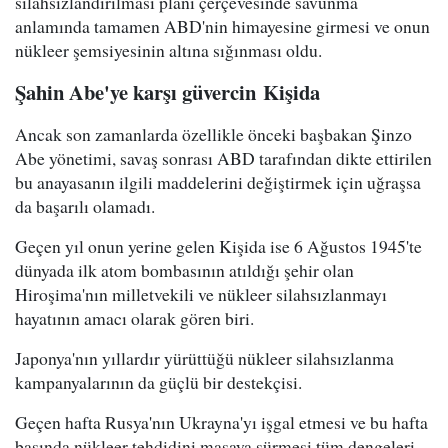
silahsızlandırılması planı çerçevesinde savunma
anlamında tamamen ABD'nin himayesine girmesi ve onun
nükleer şemsiyesinin altına sığınması oldu.
Şahin Abe'ye karşı güvercin
Kişida
Ancak son zamanlarda özellikle önceki başbakan Şinzo
Abe yönetimi, savaş sonrası ABD tarafından dikte ettirilen
bu anayasanın ilgili maddelerini değiştirmek için uğraşsa
da başarılı olamadı.
Geçen yıl onun yerine gelen Kişida ise 6 Ağustos 1945'te
dünyada ilk atom bombasının atıldığı şehir olan
Hiroşima'nın milletvekili ve nükleer silahsızlanmayı
hayatının amacı olarak gören biri.
Japonya'nın yıllardır yürüttüğü nükleer silahsızlanma
kampanyalarının da güçlü bir destekçisi.
Geçen hafta Rusya'nın Ukrayna'yı işgal etmesi ve bu hafta
başında nükleer tehdidini masaya sürmesi tüm dengeleri