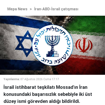
Mepa News
>
İran-ABD-İsrail çatışması
Yayınlanma:
07 Ağustos 2026 Cuma 17:17
İsrail istihbarat teşkilatı Mossad'ın İran
konusundaki başarısızlık sebebiyle iki üst
düzey ismi görevden aldığı bildirildi.