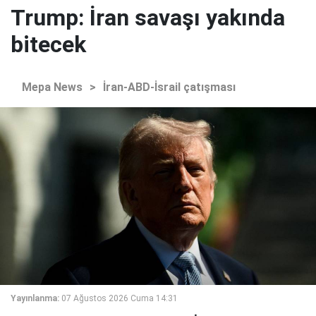
Trump: İran savaşı yakında
bitecek
Mepa News
>
İran-ABD-İsrail çatışması
Yayınlanma:
07 Ağustos 2026 Cuma 14:31