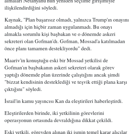
almaları Netanyahu'nun yeniden seçilme girişimiyle
ilişkilendirdiğini söyledi.
Kaynak, "Plan başarısız olmadı, yalnızca Trump'ın onayını
almadığı için hiçbir zaman uygulanmadı. Bu onayı
almakla sorumlu kişi başbakan ve o dönemde askeri
sekreteri olan Gofman'dı. Gofman, Mossad'a katılmadan
önce planı tamamen destekliyordu" dedi.
Maariv'in konuştuğu eski bir Mossad yetkilisi de
Gofman'ın başbakanın askeri sekreteri olarak görev
yaptığı dönemde plan üzerinde çalıştığını ancak şimdi
"bizzat kendisinin desteklediği ve teşvik ettiği plana karşı
çıktığını" söyledi.
İsrail'in kamu yayıncısı Kan da eleştirileri haberleştirdi.
Eleştirilerden birinde, iki yetkilinin görevlerini
operasyonun ortasında devraldığına dikkat çekildi.
Eski yetkili, görevden alınan iki ismin temel karar alıcılar