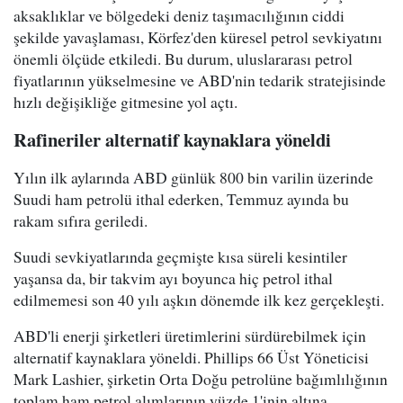
aksaklıklar ve bölgedeki deniz taşımacılığının ciddi
şekilde yavaşlaması, Körfez'den küresel petrol sevkiyatını
önemli ölçüde etkiledi. Bu durum, uluslararası petrol
fiyatlarının yükselmesine ve ABD'nin tedarik stratejisinde
hızlı değişikliğe gitmesine yol açtı.
Rafineriler alternatif kaynaklara yöneldi
Yılın ilk aylarında ABD günlük 800 bin varilin üzerinde
Suudi ham petrolü ithal ederken, Temmuz ayında bu
rakam sıfıra geriledi.
Suudi sevkiyatlarında geçmişte kısa süreli kesintiler
yaşansa da, bir takvim ayı boyunca hiç petrol ithal
edilmemesi son 40 yılı aşkın dönemde ilk kez gerçekleşti.
ABD'li enerji şirketleri üretimlerini sürdürebilmek için
alternatif kaynaklara yöneldi. Phillips 66 Üst Yöneticisi
Mark Lashier, şirketin Orta Doğu petrolüne bağımlılığının
toplam ham petrol alımlarının yüzde 1'inin altına