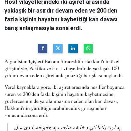
Host vilayetlerindeki iki aşiret arasında
yaklaşık bir asırdır devam eden ve 200'den
fazla kişinin hayatını kaybettiği kan davası
barış anlaşmasıyla sona erdi.
Afganistan İçişleri Bakanı Siraceddin Hakkani'nin özel
girişimiyle, Paktika ve Host vilayetlerinde yaklaşık 100
yıldır devam eden aşiret anlaşmazlığı barışla sonuçlandı.
Yerel kaynaklara göre, iki aşiret arasında nesiller boyunca
süren ve 200'den fazla kişinin hayatını kaybetmesine,
yüzlercesinin de yaralanmasına neden olan kan davası,
Hakkani'nin yürüttüğü arabuluculuk görüşmeleri
sonucunda sona erdi.
په لویه پکتیا کې د خلیفه صاحب په هڅو څه باندې سل