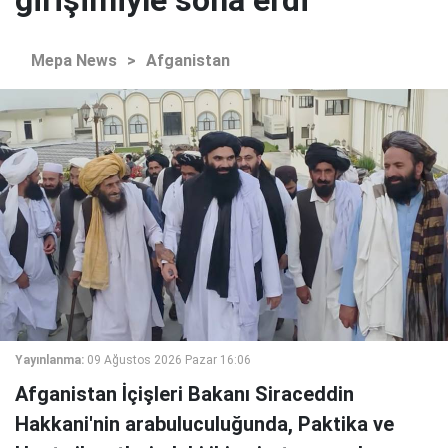
girişimiyle sona erdi
Mepa News
>
Afganistan
Yayınlanma:
09 Ağustos 2026 Pazar 16:06
Afganistan İçişleri Bakanı Siraceddin
Hakkani'nin arabuluculuğunda, Paktika ve