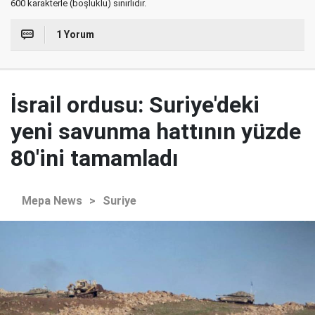
600 karakterle (boşluklu) sınırlıdır.
1 Yorum
İsrail ordusu: Suriye'deki
yeni savunma hattının yüzde
80'ini tamamladı
Mepa News
>
Suriye