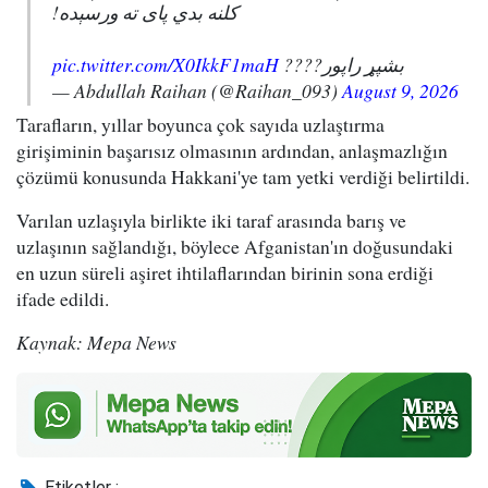
کلنه بدي پای ته ورسېده!
pic.twitter.com/X0IkkF1maH
بشپړ راپور????
— Abdullah Raihan (@Raihan_093)
August 9, 2026
Tarafların, yıllar boyunca çok sayıda uzlaştırma
girişiminin başarısız olmasının ardından, anlaşmazlığın
çözümü konusunda Hakkani'ye tam yetki verdiği belirtildi.
Varılan uzlaşıyla birlikte iki taraf arasında barış ve
uzlaşının sağlandığı, böylece Afganistan'ın doğusundaki
en uzun süreli aşiret ihtilaflarından birinin sona erdiği
ifade edildi.
Kaynak: Mepa News
Etiketler :