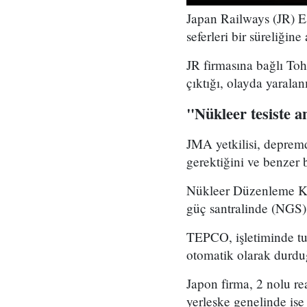
Japan Railways (JR) Ea
seferleri bir süreliğine
JR firmasına bağlı To
çıktığı, olayda yarala
"Nükleer tesiste 
JMA yetkilisi, depremd
gerektiğini ve benzer 
Nükleer Düzenleme Ku
güç santralinde (NGS)
TEPCO, işletiminde tu
otomatik olarak durduğ
Japon firma, 2 nolu re
yerleşke genelinde ise