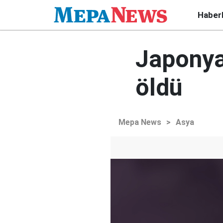
Haber
Japonya
öldü
Mepa News
>
Asya