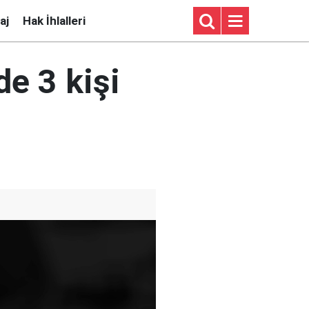
aj
Hak İhlalleri
e 3 kişi