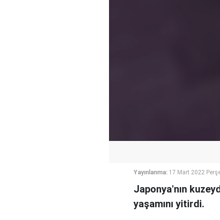
Yayınlanma:
17 Mart 2022 Perş
Japonya'nın kuzey
yaşamını yitirdi.