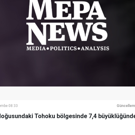
embe 08:33
Güncellem
doğusundaki Tohoku bölgesinde 7,4 büyüklüğünde