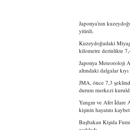
Japonya'nın kuzeydoğ
yitirdi.
Kuzeydoğudaki Miyagi 
kilometre derinlikte 
Japonya Meteoroloji Aj
altındaki dalgalar kıyı 
JMA, önce 7,3 şeklind
durum merkezi kuruld
Yangın ve Afet İdare A
kişinin hayatını kaybet
Başbakan Kişida Fumio, 
açıkladı.