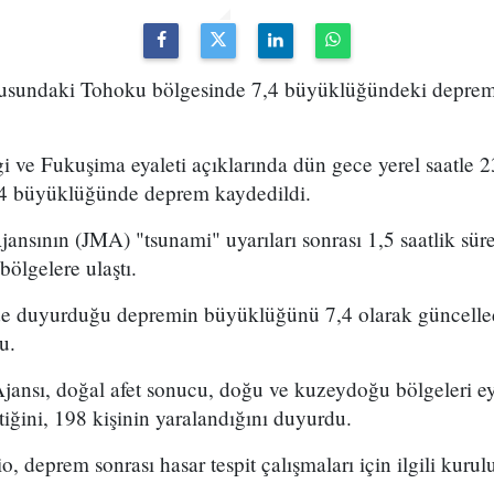
usundaki Tohoku bölgesinde 7,4 büyüklüğündeki depremd
ve Fukuşima eyaleti açıklarında dün gece yerel saatle 2
7,4 büyüklüğünde deprem kaydedildi.
ansının (JMA) "tsunami" uyarıları sonrası 1,5 saatlik sür
bölgelere ulaştı.
e duyurduğu depremin büyüklüğünü 7,4 olarak güncelled
u.
jansı, doğal afet sonucu, doğu ve kuzeydoğu bölgeleri eya
tiğini, 198 kişinin yaralandığını duyurdu.
deprem sonrası hasar tespit çalışmaları için ilgili kurulu