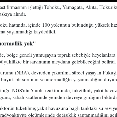
st firmasının işlettiği Tohoku, Yamagata, Akita, Hokurik
 askıya alındı.
hoku hattında, içinde 100 yolcunun bulunduğu yüksek hızl
nma yaşanmadığı kaydedildi.
anormallik yok"
e, bölge geneli yumuşayan toprak sebebiyle heyelanlara k
büyüklükte bir sarsıntının meydana gelebileceğini belirtti.
rumu (NRA), devreden çıkarılma süreci yaşayan Fukuşim
 büyük bir sorunun ve anormalliğin yaşanmadığını duyur
ttuğu NGS'nin 5 nolu reaktöründe, tüketilmiş yakıt hav
unu, sabah saatlerinde yeniden devreye girdiğini bildirdi
aktörün tüketilmiş yakıt havuzuna bağlı tanktaki su seviy
 radyoaktivite ölçümlerinde değişiklik saptanmadığını açı