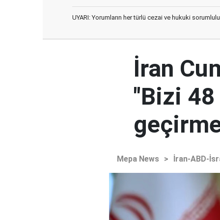
UYARI: Yorumların her türlü cezai ve hukuki sorumlulu
İran Cu
"Bizi 48
geçirmey
Mepa News
>
İran-ABD-İsr