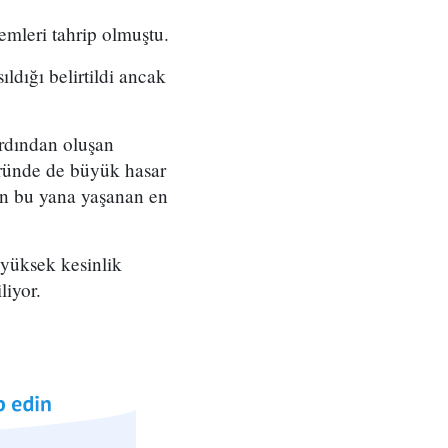
mleri tahrip olmuştu.
ldığı belirtildi ancak
rdından oluşan
öründe de büyük hasar
an bu yana yaşanan en
i yüksek kesinlik
liyor.