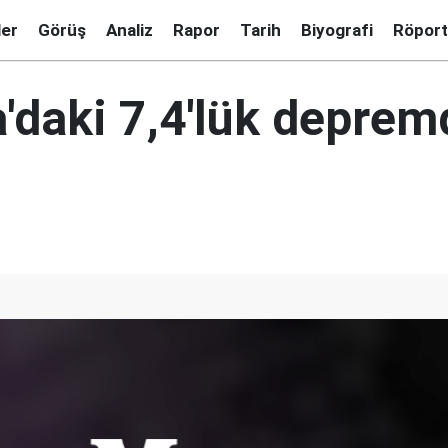
ler
Görüş
Analiz
Rapor
Tarih
Biyografi
Röport
'daki 7,4'lük depremd