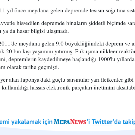
1 yıl önce meydana gelen depremde tesisin soğutma siste
etle hissedilen depremde binaların şiddetli biçimde sarsı
 ya da hasar bilgisi ulaşmadı.
2011'de meydana gelen 9.0 büyüklüğündeki deprem ve a
ık 20 bin kişi yaşamını yitirmiş, Fukuşima nükleer reakt
emi, depremlerin kaydedilmeye başlandığı 1900'lu yıllard
 olarak tarihe geçmişti.
er alan Japonya'daki güçlü sarsıntılar yarı iletkenler gib
kullanıldığı hassas elektronik parçaları üretimini aksatabi