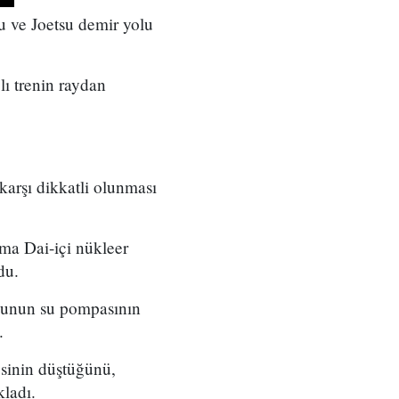
u ve Joetsu demir yolu
ı trenin raydan
arşı dikkatli olunması
a Dai-içi nükleer
du.
uzunun su pompasının
.
esinin düştüğünü,
kladı.