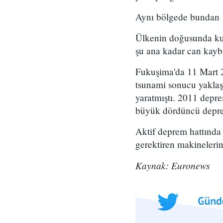
Aynı bölgede bundan 1
Ülkenin doğusunda kuvv
şu ana kadar can kaybı
Fukuşima'da 11 Mart 
tsunami sonucu yaklaş
yaratmıştı. 2011 depr
büyük dördüncü deprem
Aktif deprem hattında y
gerektiren makinelerin 
Kaynak: Euronews