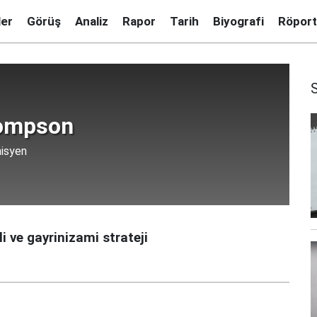
ler
Görüş
Analiz
Rapor
Tarih
Biyografi
Röport
ompson
misyen
i ve gayrinizami strateji