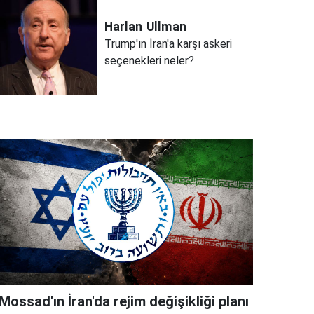
Harlan
Ullman
Trump'ın İran'a karşı askeri
seçenekleri neler?
Mossad'ın İran'da rejim değişikliği planı