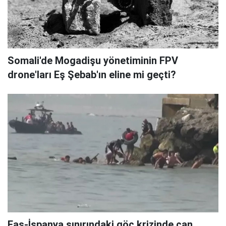
Somali'de Mogadişu yönetiminin FPV
drone'ları Eş Şebab'ın eline mi geçti?
Fas-İspanya sınırındaki göç krizinde can