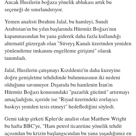
Ancak Husilerin boğaza yönelik ablukası artık bu
seçeneği de sınırlandırıyor.
Yemen analisti Ibrahim Jalal, bu hamleyi, Suudi
Arabistan'ın bu yılın başlarında Hürmüz Boğazı'nın
kapanmasından bu yana giderek daha fazla kullandığı
alternatif güzergah olan "Süveyş Kanalı üzerinden yeniden
yönlendirme imkanını engelleme girişimi" olarak
tanımladı.
Jalal, Husilerin çatışmayı Kızıldeniz'in daha kuzeyine
doğru genişletme tehdidinde bulunmasının iki nedeni
olduğunu savunuyor. Dışarıda bu hamlenin İran'ın
Hürmüz Boğazı konusundaki "pazarlık gücünü" artırmayı
amaçladığını, içeride ise "Riyad üzerindeki zorlayıcı
baskıyı yeniden tesis etmeyi" hedeflediğini söyledi.
Gemi takip şirketi Kpler'de analist olan Matthew Wright
bu hafta BBC'ye, "Ham petrol ticaretine yönelik tehdit
açısından bu krizin başlangıcından bu yana yaşadığımız en