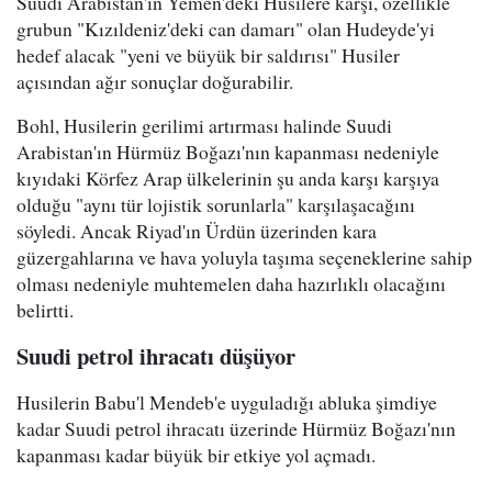
Suudi Arabistan'ın Yemen'deki Husilere karşı, özellikle
grubun "Kızıldeniz'deki can damarı" olan Hudeyde'yi
hedef alacak "yeni ve büyük bir saldırısı" Husiler
açısından ağır sonuçlar doğurabilir.
Bohl, Husilerin gerilimi artırması halinde Suudi
Arabistan'ın Hürmüz Boğazı'nın kapanması nedeniyle
kıyıdaki Körfez Arap ülkelerinin şu anda karşı karşıya
olduğu "aynı tür lojistik sorunlarla" karşılaşacağını
söyledi. Ancak Riyad'ın Ürdün üzerinden kara
güzergahlarına ve hava yoluyla taşıma seçeneklerine sahip
olması nedeniyle muhtemelen daha hazırlıklı olacağını
belirtti.
Suudi petrol ihracatı düşüyor
Husilerin Babu'l Mendeb'e uyguladığı abluka şimdiye
kadar Suudi petrol ihracatı üzerinde Hürmüz Boğazı'nın
kapanması kadar büyük bir etkiye yol açmadı.