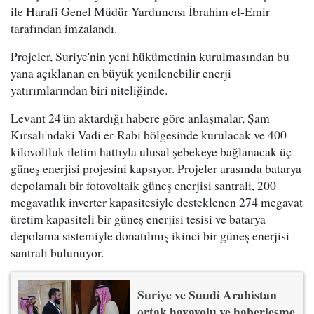
ile Harafi Genel Müdür Yardımcısı İbrahim el-Emir
tarafından imzalandı.
Projeler, Suriye'nin yeni hükümetinin kurulmasından bu
yana açıklanan en büyük yenilenebilir enerji
yatırımlarından biri niteliğinde.
Levant 24'ün aktardığı habere göre anlaşmalar, Şam
Kırsalı'ndaki Vadi er-Rabi bölgesinde kurulacak ve 400
kilovoltluk iletim hattıyla ulusal şebekeye bağlanacak üç
güneş enerjisi projesini kapsıyor. Projeler arasında batarya
depolamalı bir fotovoltaik güneş enerjisi santrali, 200
megavatlık inverter kapasitesiyle desteklenen 274 megavat
üretim kapasiteli bir güneş enerjisi tesisi ve batarya
depolama sistemiyle donatılmış ikinci bir güneş enerjisi
santrali bulunuyor.
Suriye ve Suudi Arabistan
ortak havayolu ve haberleşme