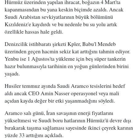
Hürmüz üzerinden yapılan ihracat, boğazın 4 Mart'ta
kapanmasından bu yana keskin biçimde azaldı. Ancak
Suudi Arabistan sevkiyatlarının büyük bölümünü
Kızıldeniz'e kaydırdı ve bu nedenle bu su yolu artık
özellikle hassas hale geldi.
Denizcilik istihbaratı şirketi Kpler, Babu'l Mendeb
üzerinden geçen hacmin sekiz kat arttığını tahmin ediyor.
Yenbu ise 1 Ağustos'ta yükleme için beş süper tankerin
hazır bulunmasıyla tarihinin en yoğun günlerinden birini
yaşadı.
Husiler temmuz ayında Saudi Aramco tesislerini hedef
aldı ancak CEO Amin Nasser operasyonel veya mali
açıdan kayda değer bir etki yaşanmadığını söyledi.
Aramco salı günü, İran savaşının enerji fiyatlarını
yükseltmesi ve Suudi boru hatlarının Hürmüz'ü devre dışı
bırakarak taşıma sağlaması sayesinde ikinci çeyrek karının
yüzde 33 arttığını açıkladı.