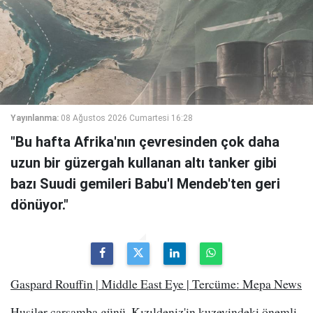
Yayınlanma:
08 Ağustos 2026 Cumartesi 16:28
"Bu hafta Afrika'nın çevresinden çok daha
uzun bir güzergah kullanan altı tanker gibi
bazı Suudi gemileri Babu'l Mendeb'ten geri
dönüyor."
Gaspard Rouffin | Middle East Eye | Tercüme: Mepa News
Husiler çarşamba günü, Kızıldeniz'in kuzeyindeki önemli