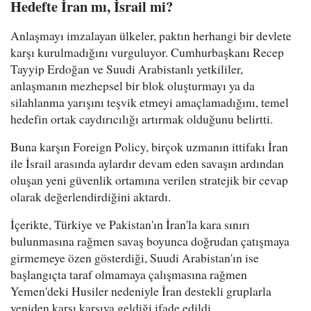
Hedefte İran mı, İsrail mi?
Anlaşmayı imzalayan ülkeler, paktın herhangi bir devlete
karşı kurulmadığını vurguluyor. Cumhurbaşkanı Recep
Tayyip Erdoğan ve Suudi Arabistanlı yetkililer,
anlaşmanın mezhepsel bir blok oluşturmayı ya da
silahlanma yarışını teşvik etmeyi amaçlamadığını, temel
hedefin ortak caydırıcılığı artırmak olduğunu belirtti.
Buna karşın Foreign Policy, birçok uzmanın ittifakı İran
ile İsrail arasında aylardır devam eden savaşın ardından
oluşan yeni güvenlik ortamına verilen stratejik bir cevap
olarak değerlendirdiğini aktardı.
İçerikte, Türkiye ve Pakistan'ın İran'la kara sınırı
bulunmasına rağmen savaş boyunca doğrudan çatışmaya
girmemeye özen gösterdiği, Suudi Arabistan'ın ise
başlangıçta taraf olmamaya çalışmasına rağmen
Yemen'deki Husiler nedeniyle İran destekli gruplarla
yeniden karşı karşıya geldiği ifade edildi.