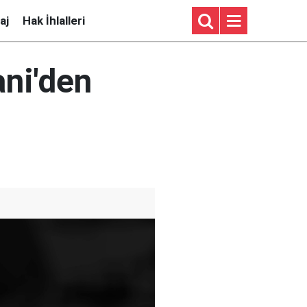
aj
Hak İhlalleri
ani'den