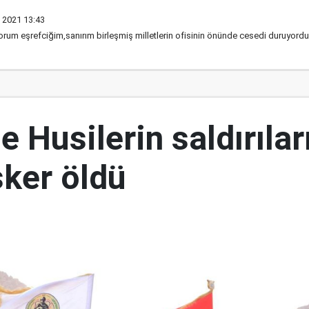
 2021 13:43
rum eşrefciğim,sanırım birleşmiş milletlerin ofisinin önünde cesedi duruyordu,
 Husilerin saldırılar
sker öldü