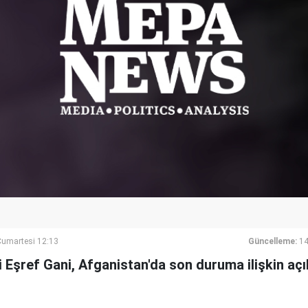
umartesi 12:13
Güncelleme:
14
ri Eşref Gani, Afganistan'da son duruma ilişkin aç