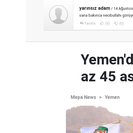
yarınsız adam
/ 14 Ağustos
sana bakınca necibullahı görüyo
Yanıtla
(0)
(0)
Yemen'de
az 45 a
Mepa News
>
Yemen