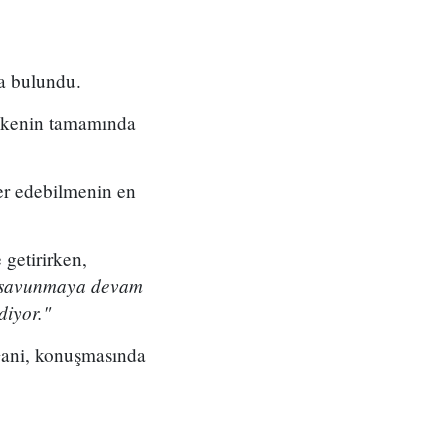
da bulundu.
 ülkenin tamamında
ber edebilmenin en
 getirirken,
 savunmaya devam
diyor."
 Gani, konuşmasında