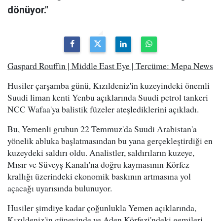
dönüyor."
Gaspard Rouffin | Middle East Eye | Tercüme: Mepa News
Husiler çarşamba günü, Kızıldeniz'in kuzeyindeki önemli
Suudi liman kenti Yenbu açıklarında Suudi petrol tankeri
NCC Wafaa'ya balistik füzeler ateşlediklerini açıkladı.
Bu, Yemenli grubun 22 Temmuz'da Suudi Arabistan'a
yönelik abluka başlatmasından bu yana gerçekleştirdiği en
kuzeydeki saldırı oldu. Analistler, saldırıların kuzeye,
Mısır ve Süveyş Kanalı'na doğru kaymasının Körfez
krallığı üzerindeki ekonomik baskının artmasına yol
açacağı uyarısında bulunuyor.
Husiler şimdiye kadar çoğunlukla Yemen açıklarında,
Kızıldeniz'in güneyinde ve Aden Körfezi'ndeki gemileri