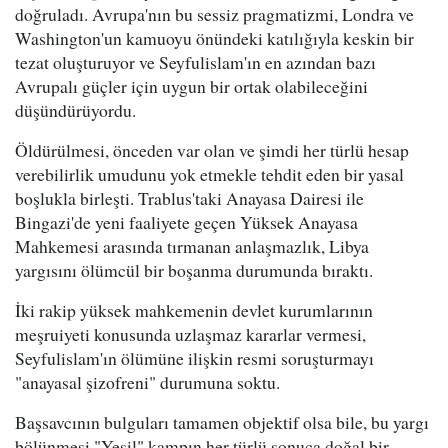
doğruladı. Avrupa'nın bu sessiz pragmatizmi, Londra ve
Washington'un kamuoyu önündeki katılığıyla keskin bir
tezat oluşturuyor ve Seyfulislam'ın en azından bazı
Avrupalı güçler için uygun bir ortak olabileceğini
düşündürüyordu.
Öldürülmesi, önceden var olan ve şimdi her türlü hesap
verebilirlik umudunu yok etmekle tehdit eden bir yasal
boşlukla birleşti. Trablus'taki Anayasa Dairesi ile
Bingazi'de yeni faaliyete geçen Yüksek Anayasa
Mahkemesi arasında tırmanan anlaşmazlık, Libya
yargısını ölümcül bir boşanma durumunda bıraktı.
İki rakip yüksek mahkemenin devlet kurumlarının
meşruiyeti konusunda uzlaşmaz kararlar vermesi,
Seyfulislam'ın ölümüne ilişkin resmi soruşturmayı
"anayasal şizofreni" durumuna soktu.
Başsavcının bulguları tamamen objektif olsa bile, bu yargı
bölünmesi "Yeşil" kampın her türlü sonuca doğal bir