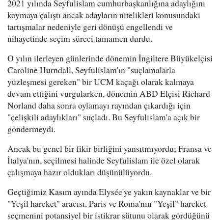
2021 yılında Seyfulislam cumhurbaşkanlığına adaylığını
koymaya çalıştı ancak adayların nitelikleri konusundaki
tartışmalar nedeniyle geri dönüşü engellendi ve
nihayetinde seçim süreci tamamen durdu.
O yılın ilerleyen günlerinde dönemin İngiltere Büyükelçisi
Caroline Hurndall, Seyfulislam'ın "suçlamalarla
yüzleşmesi gereken" bir UCM kaçağı olarak kalmaya
devam ettiğini vurgularken, dönemin ABD Elçisi Richard
Norland daha sonra oylamayı rayından çıkardığı için
"çelişkili adaylıkları" suçladı. Bu Seyfulislam'a açık bir
göndermeydi.
Ancak bu genel bir fikir birliğini yansıtmıyordu; Fransa ve
İtalya'nın, seçilmesi halinde Seyfulislam ile özel olarak
çalışmaya hazır oldukları düşünülüyordu.
Geçtiğimiz Kasım ayında Elysée'ye yakın kaynaklar ve bir
"Yeşil hareket" aracısı, Paris ve Roma'nın "Yeşil" hareket
seçmenini potansiyel bir istikrar sütunu olarak gördüğünü