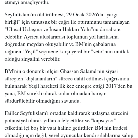
etmeyi amaçlıyordu.
Seyfulislam'ın öldürülmesi, 29 Ocak 2026'da "yargı
birliği" için umutsuz bir çağrı ile oturumunu tamamlayan
"Ulusal Uzlaşma ve İnsan Hakları Yolu"nu da sabote
edebilir. Ayrıca uluslararası toplumun yol haritasına
doğrudan meydan okuyabilir ve BM'nin çabalarına
rağmen "Yeşil" seçmene karşı yerel bir "veto"nun mutlak
olduğu sinyalini verebilir.
BM'nin o dönemki elçisi Ghassan Salamé'nin siyasi
süreçten "dışlananların" sürece dahil edilmesi çağrısında
bulunarak Yeşil hareketi ilk kez entegre ettiği 2017'den bu
yana, BM sürekli olarak onlar olmadan barışın
sürdürülebilir olmadığını savundu.
Failler Seyfulislam'ı ortadan kaldırarak uzlaşma sürecini
potansiyel olarak yıllarca felç ettiler ve "kapsayıcı"
etiketini içi boş bir vaat haline getirdiler. BM'nin iradesi
olmadığı için değil, yerel oyuncular kendi silahlarına sahip