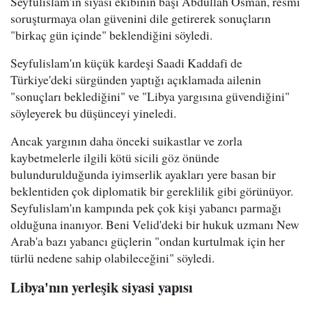
Seyfulislam'ın siyasi ekibinin başı Abdullah Osman, resmi
soruşturmaya olan güvenini dile getirerek sonuçların
"birkaç gün içinde" beklendiğini söyledi.
Seyfulislam'ın küçük kardeşi Saadi Kaddafi de
Türkiye'deki sürgünden yaptığı açıklamada ailenin
"sonuçları beklediğini" ve "Libya yargısına güvendiğini"
söyleyerek bu düşünceyi yineledi.
Ancak yargının daha önceki suikastlar ve zorla
kaybetmelerle ilgili kötü sicili göz önünde
bulundurulduğunda iyimserlik ayakları yere basan bir
beklentiden çok diplomatik bir gereklilik gibi görünüyor.
Seyfulislam'ın kampında pek çok kişi yabancı parmağı
olduğuna inanıyor. Beni Velid'deki bir hukuk uzmanı New
Arab'a bazı yabancı güçlerin "ondan kurtulmak için her
türlü nedene sahip olabileceğini" söyledi.
Libya'nın yerleşik siyasi yapısı