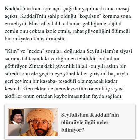
Kaddafi'nin kanı için açık çağrılar yapılmadı ama mesaj
açıktı: Kaddafi'nin sahip olduğu "koşulsuz" koruma sona
ermeliydi. Maskeli silahlı adamlar geldiğinde, dijital
zemin onu çoktan izole etmiş, rahat güvenliğini ölümcül
bir zafiyete dönüştürmüştü.
"Kim" ve "neden" soruları doğrudan Seyfulislam'ın siyasi
satranç tahtasındaki varlığını en tehditkâr bulanlara
götürüyor. Zintan'daki güvenlik ihlali -on yılı aşkın bir
süredir onu ele geçirmeye yönelik her girişimi başarıyla
geri çeviren bir kasaba- tesadüfi olamayacak kadar
kesindi. Gerçekten de, neredeyse tüm önemli iç siyasi
aktörler onun ortadan kaybolmasından fayda sağladı.
Seyfulislam Kaddafi'nin
ölümüyle ilgili neler
biliniyor?