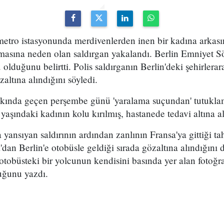
metro istasyonunda merdivenlerden inen bir kadına arkas
masına neden olan saldırgan yakalandı. Berlin Emniyet S
 olduğunu belirtti. Polis saldırganın Berlin'deki şehirlera
altına alındığını söyledi.
kkında geçen perşembe günü 'yaralama suçundan' tutuklama
yaşındaki kadının kolu kırılmış, hastanede tedavi altına a
yansıyan saldırının ardından zanlının Fransa'ya gittiği ta
dan Berlin'e otobüsle geldiği sırada gözaltına alındığını 
 otobüsteki bir yolcunun kendisini basında yer alan fotoğr
duğunu yazdı.