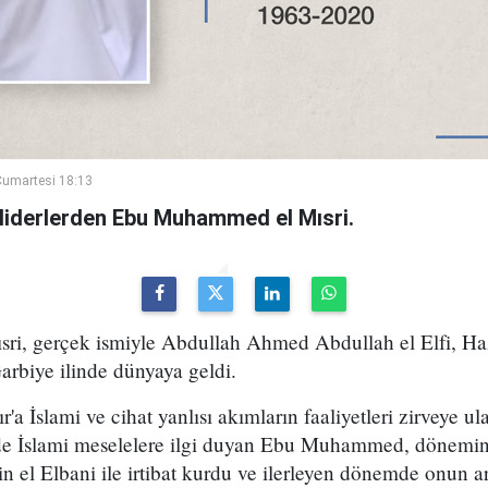
umartesi 18:13
sı liderlerden Ebu Muhammed el Mısri.
i, gerçek ismiyle Abdullah Ahmed Abdullah el Elfi, Haz
arbiye ilinde dünyaya geldi.
r'a İslami ve cihat yanlısı akımların faaliyetleri zirveye 
e İslami meselelere ilgi duyan Ebu Muhammed, dönemin
n el Elbani ile irtibat kurdu ve ilerleyen dönemde onun ar