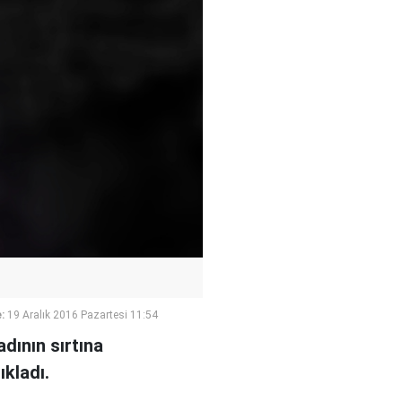
:
19 Aralık 2016 Pazartesi 11:54
dının sırtına
kladı.