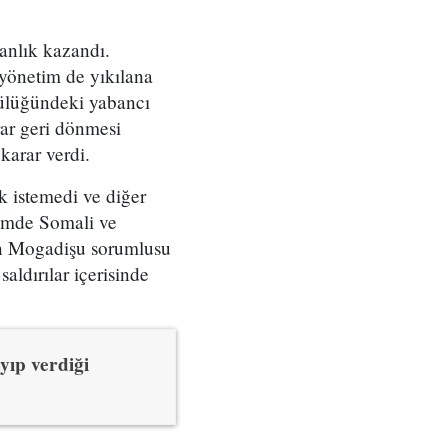
manlık kazandı.
 yönetim de yıkılana
ülüğündeki yabancı
krar geri dönmesi
karar verdi.
k istemedi ve diğer
önemde Somali ve
nin Mogadişu sorumlusu
aldırılar içerisinde
yıp verdiği