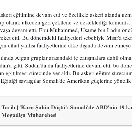
askeri eğitimine devam etti ve özellikle askeri alanda uz
up olarak ülkeden geri çekilene ve desteklediği komünist
savaşa devam etti. Ebu Muhammed, Usame bin Ladin önc
areket etti. Bu dönemdeki faaliyetleri sebebiyle Mısır'a te
 cihat yanlısı faaliyetlerine ülke dışında devam etmeye 
lında Afgan gruplar arasındaki iç çatışmalara dahil olma
Sudan'a gitti. Sudan'da da faaliyetlerine devam etti, bu d
ın eğitilmesi sürecinde yer aldı. Bu askeri eğitim süreci
 Eğittiği savaşçılar Somali'de Amerikan güçlerine yönelik s
Tarih | 'Kara Şahin Düştü': Somali'de ABD'nin 19 ka
Mogadişu Muharebesi