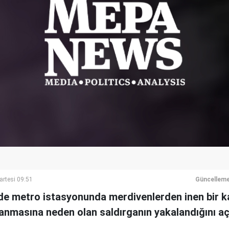
artesi 09:51
Güncelleme
'de metro istasyonunda merdivenlerden inen bir ka
anmasına neden olan saldırganın yakalandığını açı