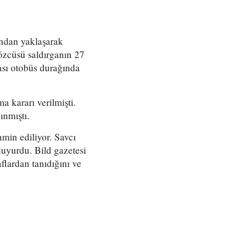
ından yaklaşarak
özcüsü saldırganın 27
rası otobüs durağında
 kararı verilmişti.
lınmıştı.
hmin ediliyor. Savcı
duyurdu. Bild gazetesi
aflardan tanıdığını ve