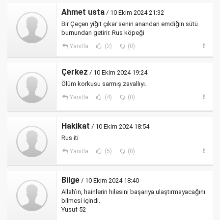
Ahmet usta
/ 10 Ekim 2024 21:32
Bir Çeçen yiğit çıkar senin anandan emdiğin sütü
burnundan getirir. Rus köpeği
Yanıtla
(2)
(0)
Çerkez
/ 10 Ekim 2024 19:24
Ölüm korkusu sarmış zavallıyı.
Yanıtla
(4)
(0)
Hakikat
/ 10 Ekim 2024 18:54
Rus iti
Yanıtla
(5)
(0)
Bilge
/ 10 Ekim 2024 18:40
Allah’ın, hainlerin hilesini başarıya ulaştırmayacağını
bilmesi içindi.
Yusuf 52