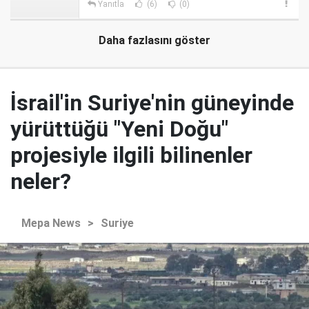
Yanıtla
(6)
(0)
Daha fazlasını göster
İsrail'in Suriye'nin güneyinde
yürüttüğü "Yeni Doğu"
projesiyle ilgili bilinenler
neler?
Mepa News
>
Suriye