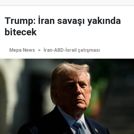
Trump: İran savaşı yakında
bitecek
Mepa News
>
İran-ABD-İsrail çatışması