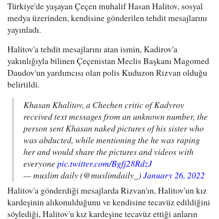
Türkiye'de yaşayan Çeçen muhalif Hasan Halitov, sosyal
medya üzerinden, kendisine gönderilen tehdit mesajlarını
yayınladı.
Halitov'a tehdit mesajlarını atan ismin, Kadirov'a
yakınlığıyla bilinen Çeçenistan Meclis Başkanı
Magomed
Daudov
'un yardımcısı olan polis
Kuduzon Rizvan olduğu
belirtildi.
Khasan Khalitov, a Chechen critic of Kadyrov
received text messages from an unknown number, the
person sent Khasan naked pictures of his sister who
was abducted, while mentioning the he was raping
her and would share the pictures and videos with
everyone
pic.twitter.com/Bgfj28RdzJ
— muslim daily (@muslimdaily_)
January 26, 2022
Halitov'a gönderdiği mesajlarda Rizvan'ın, Halitov'un kız
kardeşinin alıkonulduğunu ve kendisine tecavüz edildiğini
söylediği, Halitov'u kız kardeşine tecavüz ettiği anların