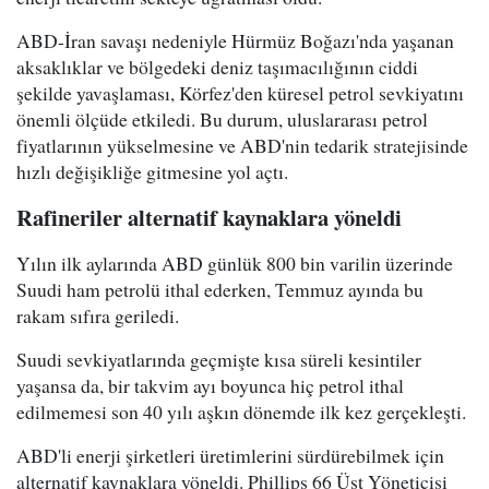
ABD-İran savaşı nedeniyle Hürmüz Boğazı'nda yaşanan
aksaklıklar ve bölgedeki deniz taşımacılığının ciddi
şekilde yavaşlaması, Körfez'den küresel petrol sevkiyatını
önemli ölçüde etkiledi. Bu durum, uluslararası petrol
fiyatlarının yükselmesine ve ABD'nin tedarik stratejisinde
hızlı değişikliğe gitmesine yol açtı.
Rafineriler alternatif kaynaklara yöneldi
Yılın ilk aylarında ABD günlük 800 bin varilin üzerinde
Suudi ham petrolü ithal ederken, Temmuz ayında bu
rakam sıfıra geriledi.
Suudi sevkiyatlarında geçmişte kısa süreli kesintiler
yaşansa da, bir takvim ayı boyunca hiç petrol ithal
edilmemesi son 40 yılı aşkın dönemde ilk kez gerçekleşti.
ABD'li enerji şirketleri üretimlerini sürdürebilmek için
alternatif kaynaklara yöneldi. Phillips 66 Üst Yöneticisi