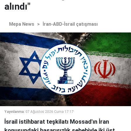
alındı"
Mepa News
>
İran-ABD-İsrail çatışması
Yayınlanma:
07 Ağustos 2026 Cuma 17:17
İsrail istihbarat teşkilatı Mossad'ın İran
konusundaki başarısızlık sebebiyle iki üst