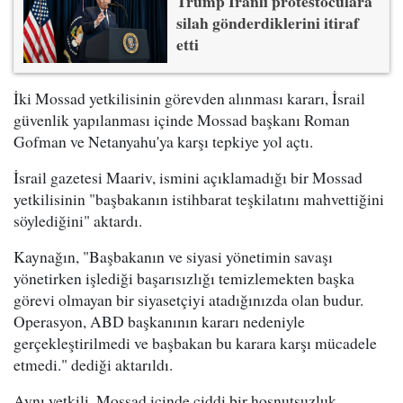
Trump İranlı protestoculara
silah gönderdiklerini itiraf
etti
İki Mossad yetkilisinin görevden alınması kararı, İsrail
güvenlik yapılanması içinde Mossad başkanı Roman
Gofman ve Netanyahu'ya karşı tepkiye yol açtı.
İsrail gazetesi Maariv, ismini açıklamadığı bir Mossad
yetkilisinin "başbakanın istihbarat teşkilatını mahvettiğini
söylediğini" aktardı.
Kaynağın, "Başbakanın ve siyasi yönetimin savaşı
yönetirken işlediği başarısızlığı temizlemekten başka
görevi olmayan bir siyasetçiyi atadığınızda olan budur.
Operasyon, ABD başkanının kararı nedeniyle
gerçekleştirilmedi ve başbakan bu karara karşı mücadele
etmedi." dediği aktarıldı.
Aynı yetkili, Mossad içinde ciddi bir hoşnutsuzluk