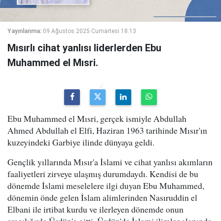
Yayınlanma:
09 Ağustos 2025 Cumartesi 18:13
Mısırlı cihat yanlısı liderlerden Ebu
Muhammed el Mısri.
Ebu Muhammed el Mısri, gerçek ismiyle Abdullah
Ahmed Abdullah el Elfi, Haziran 1963 tarihinde Mısır'ın
kuzeyindeki Garbiye ilinde dünyaya geldi.
Gençlik yıllarında Mısır'a İslami ve cihat yanlısı akımların
faaliyetleri zirveye ulaşmış durumdaydı. Kendisi de bu
dönemde İslami meselelere ilgi duyan Ebu Muhammed,
dönemin önde gelen İslam alimlerinden Nasıruddin el
Elbani ile irtibat kurdu ve ilerleyen dönemde onun
aracılığıyla Ürdün'e gitti. Ürdün'de İslami ilimler alanında