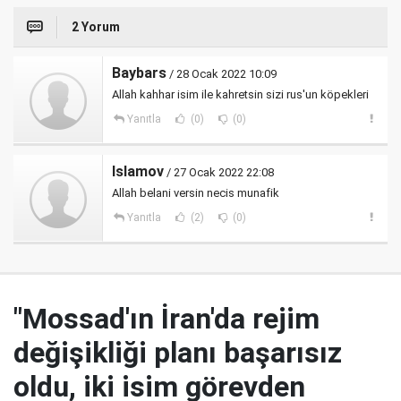
2 Yorum
Baybars
/ 28 Ocak 2022 10:09
Allah kahhar isim ile kahretsin sizi rus'un köpekleri
Yanıtla
(0)
(0)
Islamov
/ 27 Ocak 2022 22:08
Allah belani versin necis munafik
Yanıtla
(2)
(0)
"Mossad'ın İran'da rejim
değişikliği planı başarısız
oldu, iki isim görevden