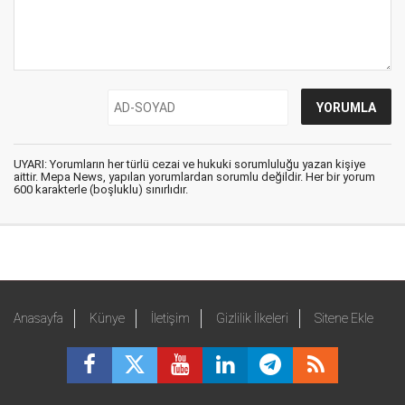
UYARI: Yorumların her türlü cezai ve hukuki sorumluluğu yazan kişiye
aittir. Mepa News, yapılan yorumlardan sorumlu değildir. Her bir yorum
600 karakterle (boşluklu) sınırlıdır.
Anasayfa
Künye
İletişim
Gizlilik İlkeleri
Sitene Ekle