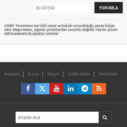
UYARI: Yorumların her türlü cezai ve hukuki sorumluluğu yazan kişiye
aittir. Mepa News, yapılan yorumlardan sorumlu değildir. Her bir yorum
600 karakterle (boşluklu) sınırlıdır.
Anasayfa
Künye
İletişim
Gizlilik İlkeleri
Sitene Ekle