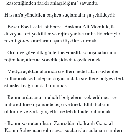
"kastettiğinden farklı anlaşıldığını" savundu.
Hassun'a yöneltilen başlıca suçlamalar şu şekildeydi:
- Beşar Esed, eski İstihbarat Başkanı Ali Memluk, üst
düzey askeri yetkililer ve rejim yanlısı milis liderleriyle
resmi görev sınırlarını aşan ilişkiler kurmak.
- Ordu ve güvenlik güçlerine yönelik konuşmalarında
rejim karşıtlarına yönelik şiddeti teşvik etmek.
- Medya açıklamalarında sivilleri hedef alan söylemler
kullanmak ve Halep'in doğusundaki sivillere bölgeyi terk
etmeleri çağrısında bulunmak.
- Rejim ordusunu, muhalif bölgelerin yok edilmesi ve
imha edilmesi yönünde teşvik etmek, İdlib halkını
öldürme ve zorla göç ettirme tehdidinde bulunmak.
- Rejim komutanı İsam Zahreddin ile İranlı General
Kasım Süleymani gibi savaş suçlarıyla suçlanan isimleri