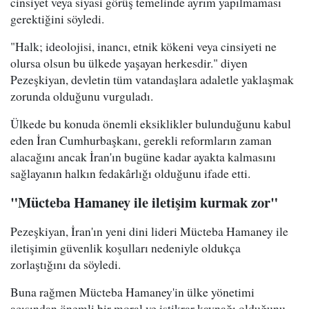
cinsiyet veya siyasi görüş temelinde ayrım yapılmaması
gerektiğini söyledi.
"Halk; ideolojisi, inancı, etnik kökeni veya cinsiyeti ne
olursa olsun bu ülkede yaşayan herkesdir." diyen
Pezeşkiyan, devletin tüm vatandaşlara adaletle yaklaşmak
zorunda olduğunu vurguladı.
Ülkede bu konuda önemli eksiklikler bulunduğunu kabul
eden İran Cumhurbaşkanı, gerekli reformların zaman
alacağını ancak İran'ın bugüne kadar ayakta kalmasını
sağlayanın halkın fedakârlığı olduğunu ifade etti.
"Mücteba Hamaney ile iletişim kurmak zor"
Pezeşkiyan, İran'ın yeni dini lideri Mücteba Hamaney ile
iletişimin güvenlik koşulları nedeniyle oldukça
zorlaştığını da söyledi.
Buna rağmen Mücteba Hamaney'in ülke yönetimi
açısından önemli bir moral ve istikrar kaynağı olduğunu