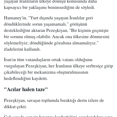
yaşayan İranlıların ülkeye dönüşü konusunda daha
kapsayıcı bir yaklaşımı benimsediğini de söyledi.
Hamaney'in, "Yurt dışında yaşayan İranlılar geri
döndüklerinde sorun yaşamamalı." görüşünü
desteklediğini aktaran Pezeşkiyan, "Bir kişinin geçmişte
bir sorunu olmuş olabilir. Ancak ona ülkesine dönmesini
söylemeliyiz; döndüğünde gözaltına almamalıyız."
ifadelerini kullandı.
İran'ın tüm vatandaşların ortak vatanı olduğunu
vurgulayan Pezeşkiyan, her İranlının ülkeye serbestçe girip
çıkabileceği bir mekanizma oluşturulmasının
hedeflendiğini kaydetti.
"Acılar halen taze"
Pezeşkiyan, savaşın toplumda bıraktığı derin izlere de
dikkat çekti.
Çok sayıda gencin hayatını kaybettiğini, yaralandığını veya