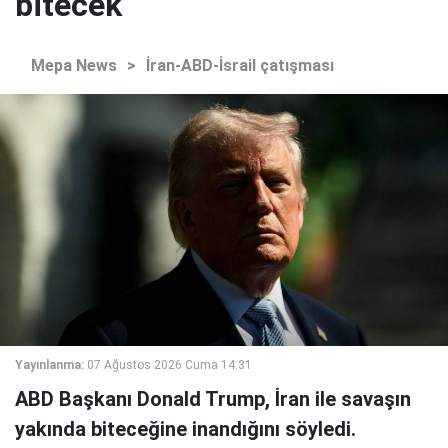
bitecek
Mepa News
>
İran-ABD-İsrail çatışması
Yayınlanma:
07 Ağustos 2026 Cuma 14:31
ABD Başkanı Donald Trump, İran ile savaşın
yakında biteceğine inandığını söyledi.