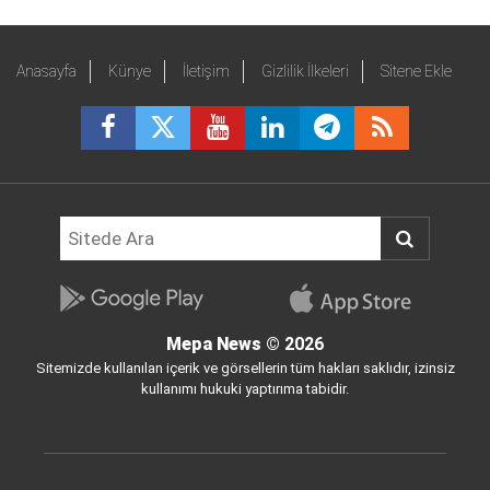
Anasayfa
Künye
İletişim
Gizlilik İlkeleri
Sitene Ekle
Mepa News
© 2026
Sitemizde kullanılan içerik ve görsellerin tüm hakları saklıdır, izinsiz
kullanımı hukuki yaptırıma tabidir.