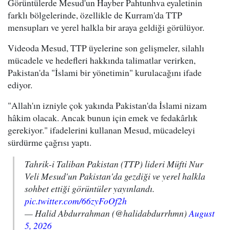
Görüntülerde Mesud'un Hayber Pahtunhva eyaletinin
farklı bölgelerinde, özellikle de Kurram'da TTP
mensupları ve yerel halkla bir araya geldiği görülüyor.
Videoda Mesud, TTP üyelerine son gelişmeler, silahlı
mücadele ve hedefleri hakkında talimatlar verirken,
Pakistan'da "İslami bir yönetimin" kurulacağını ifade
ediyor.
"Allah'ın izniyle çok yakında Pakistan'da İslami nizam
hâkim olacak. Ancak bunun için emek ve fedakârlık
gerekiyor." ifadelerini kullanan Mesud, mücadeleyi
sürdürme çağrısı yaptı.
Tahrik-i Taliban Pakistan (TTP) lideri Müfti Nur
Veli Mesud'un Pakistan'da gezdiği ve yerel halkla
sohbet ettiği görüntüler yayınlandı.
pic.twitter.com/66zyFoOf2h
— Halid Abdurrahman (@halidabdurrhmn)
August
5, 2026