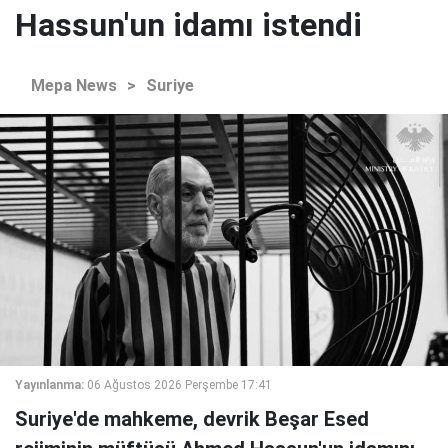
Hassun'un idamı istendi
Mepa News
>
Suriye
Yayınlanma:
06 Ağustos 2026 Perşembe 17:41
Suriye'de mahkeme, devrik Beşar Esed