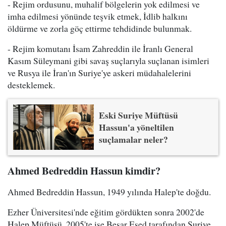
- Rejim ordusunu, muhalif bölgelerin yok edilmesi ve
imha edilmesi yönünde teşvik etmek, İdlib halkını
öldürme ve zorla göç ettirme tehdidinde bulunmak.
- Rejim komutanı İsam Zahreddin ile İranlı General
Kasım Süleymani gibi savaş suçlarıyla suçlanan isimleri
ve Rusya ile İran'ın Suriye'ye askeri müdahalelerini
desteklemek.
Eski Suriye Müftüsü
Hassun'a yöneltilen
suçlamalar neler?
Ahmed Bedreddin Hassun kimdir?
Ahmed Bedreddin Hassun, 1949 yılında Halep'te doğdu.
Ezher Üniversitesi'nde eğitim gördükten sonra 2002'de
Halep Müftüsü, 2005'te ise Beşar Esed tarafından Suriye