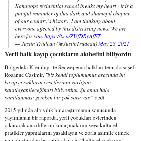
Kamloops residential school breaks my heart - it is a
painful reminder of that dark and shameful chapter
of our country’s history. I am thinking about
everyone affected by this distressing news. We are
here for you.
https://t.co/ZUfDRyAfET
— Justin Trudeau (@JustinTrudeau)
May 28, 2021
Yerli halk kayıp çocukların akıbetini biliyordu
Bölgedeki K’emlups te Secwepemc halkları temsilcisi şefi
Rosanne Casimir,
"biz kendi toplumumuz arasında bu
kayıp çocukların cesetlerinin varlığını
kanıtlayabileceğimizi biliyorduk. Şu anda hala
yanıtlanması gereken bir çok soru var.”
dedi.
2015 yılında altı yılık bir araştırmanın sonucunda
yayımlanan bir raporda, yerli çocukları evlerinden
çıkararak ana dillerini konuşmalarını veya kültürel
pratikler yapmalarını yasaklayan ve zorla asimile etmek
için oluşturulan bu yatılı okul ağı “kültürel soykırım"