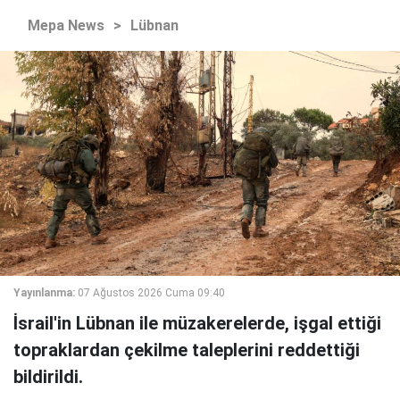
Mepa News
>
Lübnan
Yayınlanma:
07 Ağustos 2026 Cuma 09:40
İsrail'in Lübnan ile müzakerelerde, işgal ettiği
topraklardan çekilme taleplerini reddettiği
bildirildi.