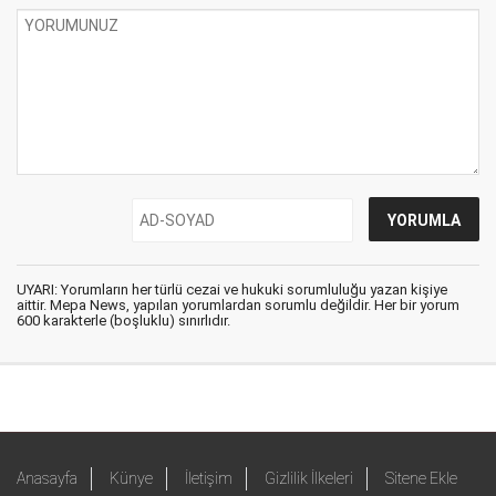
UYARI: Yorumların her türlü cezai ve hukuki sorumluluğu yazan kişiye
aittir. Mepa News, yapılan yorumlardan sorumlu değildir. Her bir yorum
600 karakterle (boşluklu) sınırlıdır.
Anasayfa
Künye
İletişim
Gizlilik İlkeleri
Sitene Ekle