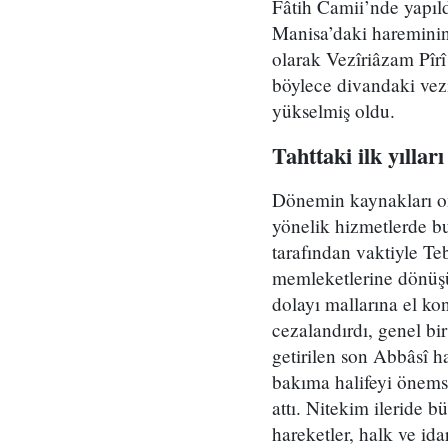
Fâtih Camii’nde yapıldı
Manisa’daki hareminin
olarak Vezîriâzam Pîrî
böylece divandaki vezi
yükselmiş oldu.
Tahttaki ilk yılları
Dönemin kaynakları on
yönelik hizmetlerde b
tarafından vaktiyle T
memleketlerine dönüşün
dolayı mallarına el kon
cezalandırdı, genel bir
getirilen son Abbâsî h
bakıma halifeyi önemsiz
attı. Nitekim ileride b
hareketler, halk ve ida