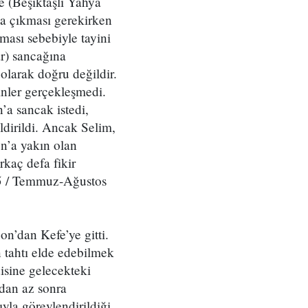
e (Beşiktaşlı Yahyâ
a çıkması gerekirken
lması sebebiyle tayini
r) sancağına
 olarak doğru değildir.
nler gerçekleşmedi.
a sancak istedi,
ldirildi. Ancak Selim,
on’a yakın olan
rkaç defa fikir
915 / Temmuz-Ağustos
n’dan Kefe’ye gitti.
n tahtı elde edebilmek
disine gelecekteki
dan az sonra
yla görevlendirildiği