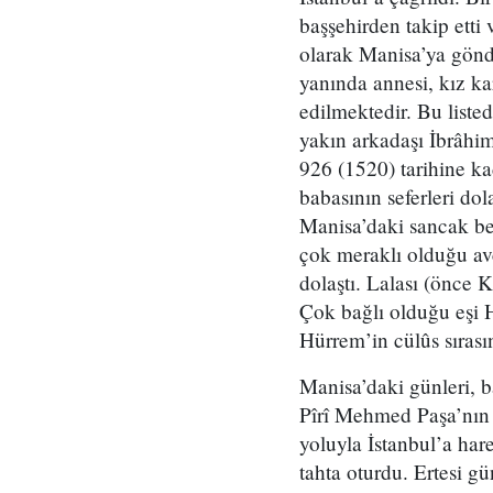
başşehirden takip etti 
olarak Manisa’ya gönde
yanında annesi, kız ka
edilmektedir. Bu liste
yakın arkadaşı İbrâhi
926 (1520) tarihine k
babasının seferleri do
Manisa’daki sancak beyl
çok meraklı olduğu avc
dolaştı. Lalası (önce K
Çok bağlı olduğu eşi H
Hürrem’in cülûs sırası
Manisa’daki günleri, b
Pîrî Mehmed Paşa’nın 
yoluyla İstanbul’a har
tahta oturdu. Ertesi g