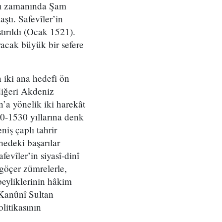
ası zamanında Şam
ştı. Safevîler’in
tırıldı (Ocak 1521).
acak büyük bir sefere
 iki ana hedefi ön
diğeri Akdeniz
’a yönelik iki harekât
0-1530 yıllarına denk
niş çaplı tahrir
phedeki başarılar
evîler’in siyasî-dinî
göçer zümrelerle,
beyliklerinin hâkim
. Kanûnî Sultan
litikasının