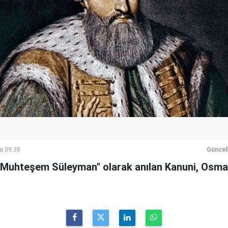
a 09:38
Güncel
 "Muhteşem Süleyman" olarak anılan Kanuni, Osma