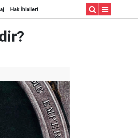
aj
Hak İhlalleri
dir?