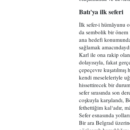
Batı'ya ilk seferi
İlk sefer-i hümâyunu o
da sembolik bir önem t
ana hedefi konumunday
sağlamak amacındaydı
Karl ile ona rakip ola
dolayısıyla, fakat ger
çepeçevre kuşatılmış h
kendi meseleleriyle uğ
hissettirecek bir du
sefer sırasında son der
coşkuyla karşılandı, 
fethettiğim kal‘adır, 
Sefer esnasında yolları
Bir ara Belgrad üzeri