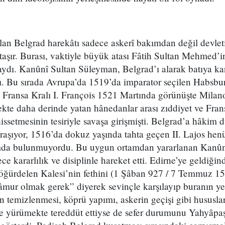
lan Belgrad harekâtı sadece askerî bakımdan değil devlet
aşır. Burası, vaktiyle büyük atası Fâtih Sultan Mehmed’in
dı. Kanûnî Sultan Süleyman, Belgrad’ı alarak batıya karş
. Bu sırada Avrupa’da 1519’da imparator seçilen Habsbu
n Fransa Kralı I. François 1521 Martında görünüşte Milan
çekte daha derinde yatan hânedanlar arası zıddiyet ve Fran
issetmesinin tesiriyle savaşa girişmişti. Belgrad’a hâkim
raşıyor, 1516’da dokuz yaşında tahta geçen II. Lajos henü
rumda bulunmuyordu. Bu uygun ortamdan yararlanan Kanû
ece kararlılık ve disiplinle hareket etti. Edirne’ye geldiği
Böğürdelen Kalesi’nin fethini (1 Şâban 927 / 7 Temmuz 1
mâmur olmak gerek” diyerek sevinçle karşılayıp buranın ye
n temizlenmesi, köprü yapımı, askerin geçişi gibi hususlara
ne yürümekte tereddüt ettiyse de sefer durumunu Yahyâpaş