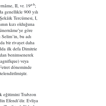
a-b
nâme, II, vr. 19
;
a genellikle 900 yılı
[Şekāik Tercümesi, I,
nının kızı olduğuna
 Hünernâme’ye göre
 Selim’in, bu adı
da bir rivayet daha
da ilk defa Dimitrie
ından benimsenerek
agnifique) veya
 Fetret döneminde
lendirilmiştir.
lk eğitimini Trabzon
in Efendi’dir. Evliya