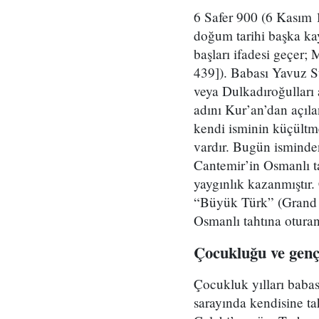
6 Safer 900 (6 Kasım 
doğum tarihi başka kay
başları ifadesi geçer;
439]). Babası Yavuz S
veya Dulkadıroğulları
adını Kur’an’dan açıla
kendi isminin küçültme
vardır. Bugün isminden
Cantemir’in Osmanlı t
yaygınlık kazanmıştır
“Büyük Türk” (Grand t
Osmanlı tahtına oturan
Çocukluğu ve genç
Çocukluk yılları babas
sarayında kendisine ta