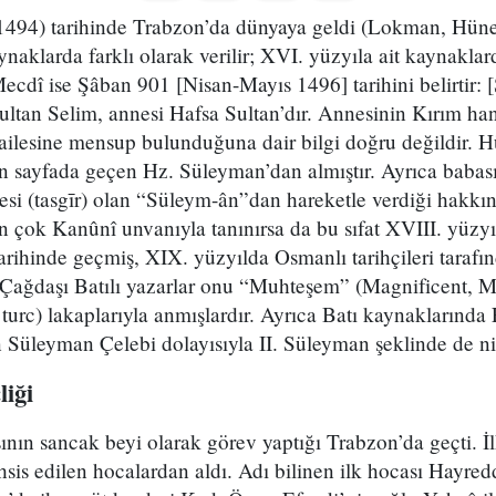
1494) tarihinde Trabzon’da dünyaya geldi (Lokman, Hüner
naklarda farklı olarak verilir; XVI. yüzyıla ait kaynaklard
 Mecdî ise Şâban 901 [Nisan-Mayıs 1496] tarihini belirtir: 
ultan Selim, annesi Hafsa Sultan’dır. Annesinin Kırım ha
 ailesine mensup bulunduğuna dair bilgi doğru değildir.
n sayfada geçen Hz. Süleyman’dan almıştır. Ayrıca babası
si (tasgīr) olan “Süleym-ân”dan hareketle verdiği hakkın
 çok Kanûnî unvanıyla tanınırsa da bu sıfat XVIII. yüzyıl
arihinde geçmiş, XIX. yüzyılda Osmanlı tarihçileri taraf
. Çağdaşı Batılı yazarlar onu “Muhteşem” (Magnificent, M
urc) lakaplarıyla anmışlardır. Ayrıca Batı kaynaklarında
 Süleyman Çelebi dolayısıyla II. Süleyman şeklinde de nite
liği
ının sancak beyi olarak görev yaptığı Trabzon’da geçti. İ
hsis edilen hocalardan aldı. Adı bilinen ilk hocası Hayredd