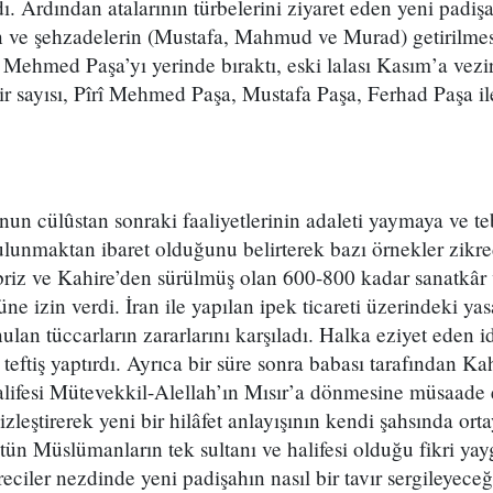
. Ardından atalarının türbelerini ziyaret eden yeni padişah
 ve şehzadelerin (Mustafa, Mahmud ve Murad) getirilmesin
 Mehmed Paşa’yı yerinde bıraktı, eski lalası Kasım’a vezir
r sayısı, Pîrî Mehmed Paşa, Mustafa Paşa, Ferhad Paşa ile
un cülûstan sonraki faaliyetlerinin adaleti yaymaya ve t
ulunmaktan ibaret olduğunu belirterek bazı örnekler zikr
ebriz ve Kahire’den sürülmüş olan 600-800 kadar sanatkâr
e izin verdi. İran ile yapılan ipek ticareti üzerindeki ya
ulan tüccarların zararlarını karşıladı. Halka eziyet eden id
 teftiş yaptırdı. Ayrıca bir süre sonra babası tarafından Ka
alifesi Mütevekkil-Alellah’ın Mısır’a dönmesine müsaade e
leştirerek yeni bir hilâfet anlayışının kendi şahsında orta
ütün Müslümanların tek sultanı ve halifesi olduğu fikri yay
reciler nezdinde yeni padişahın nasıl bir tavır sergileyeceğ