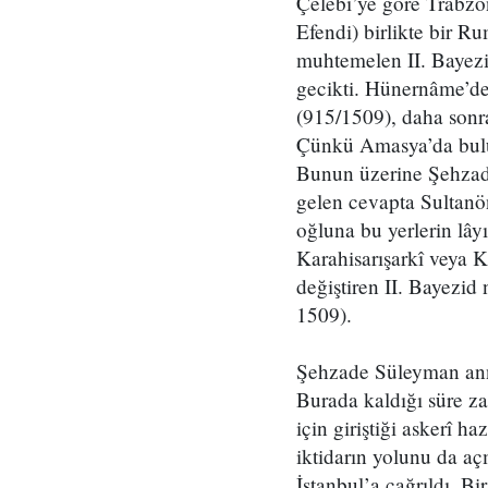
Çelebi’ye göre Trabzo
Efendi) birlikte bir 
muhtemelen II. Bayezid’
gecikti. Hünernâme’de
(915/1509), daha sonra 
Çünkü Amasya’da bulun
Bunun üzerine Şehzade
gelen cevapta Sultanön
oğluna bu yerlerin lây
Karahisarışarkî veya Ke
değiştiren II. Bayezi
1509).
Şehzade Süleyman anne
Burada kaldığı süre za
için giriştiği askerî h
iktidarın yolunu da a
İstanbul’a çağrıldı. B