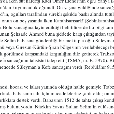
n’da iken süt kardeşi Kadı Ömer Efendi’nin oğlu Yahyâ il
Rum’dan kuyumculuk öğrendi. On yaşına geldiğinde sancağ
in, oğulları tarafından sürekli şekilde baskı altında tutu
 onun on beş yaşında iken Karahisarışarkî (Şebinkarahisa
Bolu sancağına tayin edildiği belirtilirse de bu bilgi tam
an Şehzade Ahmed buna şiddetle karşı çıktığından tayi
 Selim babasına gönderdiği bir mektupta oğlu Süleyman’
ü veya Giresun-Kürtün-Şiran bölgesinin verilebileceği bi
ık görülmesi karşısındaki kırgınlığını dile getirerek Trabz
fe sancağının tahsisini talep etti (TSMA, nr. E. 5970). Bi
d neticede Süleyman’a Kefe sancağını verdi (Rebîülâhir 
si, hocası ve lalası yanında olduğu halde gemiyle Trabzo
rfında babasının taht için mücadelelerine şahit oldu; onu
azırlıklara destek verdi. Babasının 1512’de tahta çıkışı ken
çmış bulunuyordu. Nitekim Yavuz Sultan Selim’in cülûsun
ir süre babasının amcalarıyla olan mücadelesini muhafazası