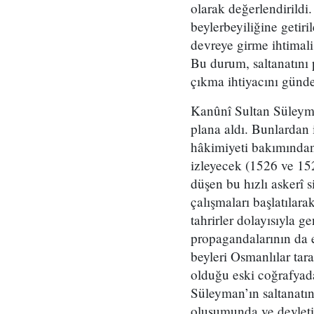
olarak değerlendirildi
beylerbeyiliğine getiri
devreye girme ihtimali
Bu durum, saltanatını
çıkma ihtiyacını günd
Kanûnî Sultan Süleyman
plana aldı. Bunlardan
hâkimiyeti bakımından 
izleyecek (1526 ve 15
düşen bu hızlı askerî s
çalışmaları başlatılara
tahrirler dolayısıyla 
propagandalarının da 
beyleri Osmanlılar tar
olduğu eski coğrafyada
Süleyman’ın saltanatını
oluşumunda ve devletin