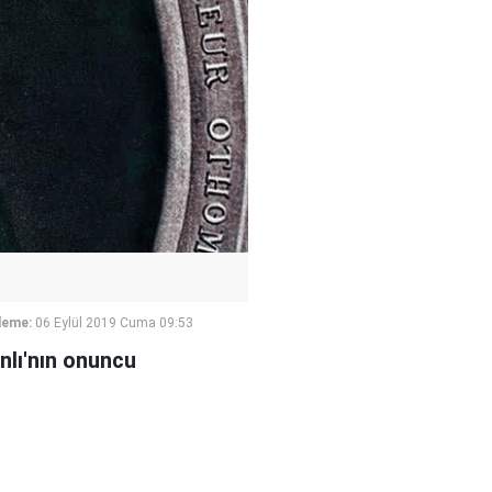
leme:
06 Eylül 2019 Cuma 09:53
nlı'nın onuncu