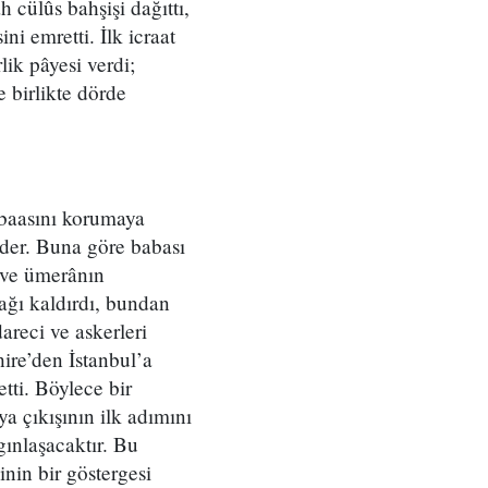
 cülûs bahşişi dağıttı,
i emretti. İlk icraat
lik pâyesi verdi;
 birlikte dörde
ebaasını korumaya
eder. Buna göre babası
 ve ümerânın
sağı kaldırdı, bundan
areci ve askerleri
hire’den İstanbul’a
tti. Böylece bir
ya çıkışının ilk adımını
gınlaşacaktır. Bu
inin bir göstergesi