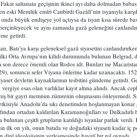
. Fakat saltanata geçişinin ikinci ayı daha dolmadan bab
len eski Memlük emîri Canbirdi Gazâlî’nin isyanıyla karşıla
 onda büyük endişeye yol açtıysa da isyan kısa sürede bas
 perçinleyecek ve aynı zamanda gazâ geleneğini canlandır
eme getirdi.
, Batı’ya karşı geleneksel gazâ siyasetini canlandırırken
 ilki Orta Avrupa’nın kilidi durumunda bulunan Belgrad, 
son derece önemli olan Rodos idi. Bunları ise Macaristan
29), sonuncu sefer Viyana önlerine kadar uzanacaktı. 152
iyaset devletin kaynaklarının tesbitini gündeme getirdi. Ge
k vergiye esas olan varlıklar kayıt altına alındı. Ancak ce
geniş bir gayri memnun zümrenin oluşmasını önleyemedi. Saf
etkisiyle Anadolu’da sıkı denetimden hoşlanmayan konar 
afından ortadan kaldırılan Karamanoğulları ve Dulkadırlı 
 bulunan çeşitli grupların katıldığı isyanlar patlak verdi
n ilk on yılı, onun batıda ve doğudaki siyaseti kadar iç po
 dinî ideolojisinin yerleşmesinde hayatî bir rol oynadı.