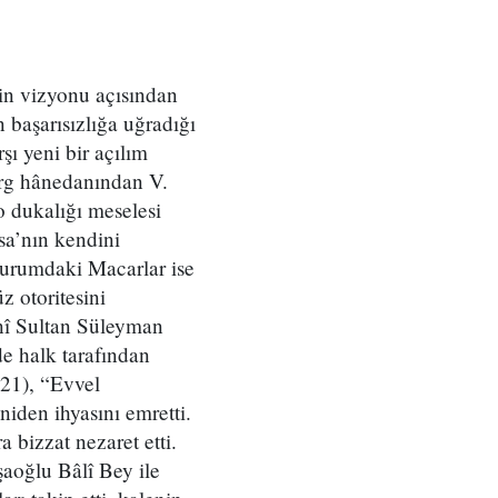
in vizyonu açısından
 başarısızlığa uğradığı
ı yeni bir açılım
rg hânedanından V.
o dukalığı meselesi
sa’nın kendini
 durumdaki Macarlar ise
z otoritesini
nî Sultan Süleyman
nde halk tarafından
521), “Evvel
niden ihyasını emretti.
 bizzat nezaret etti.
aoğlu Bâlî Bey ile