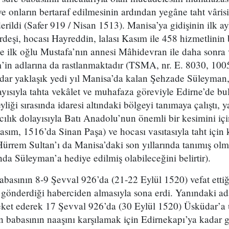
ve onların bertaraf edilmesinin ardından yegâne taht vârisi
rildi (Safer 919 / Nisan 1513). Manisa’ya gidişinin ilk ayl
rdeşi, hocası Hayreddin, lalası Kasım ile 458 hizmetlinin
de ilk oğlu Mustafa’nın annesi Mâhidevran ile daha sonra
m’in adlarına da rastlanmaktadır (TSMA, nr. E. 8030, 100
adar yaklaşık yedi yıl Manisa’da kalan Şehzade Süleyman,
layısıyla tahta vekâlet ve muhafaza göreviyle Edirne’de b
iği sırasında idaresi altındaki bölgeyi tanımaya çalıştı, ya
ılık dolayısıyla Batı Anadolu’nun önemli bir kesimini için
asım, 1516’da Sinan Paşa) ve hocası vasıtasıyla taht için k
ürrem Sultan’ı da Manisa’daki son yıllarında tanımış olma
nda Süleyman’a hediye edilmiş olabileceğini belirtir).
abasının 8-9 Şevval 926’da (21-22 Eylül 1520) vefat etti
gönderdiği haberciden almasıyla sona erdi. Yanındaki ada
eket ederek 17 Şevval 926’da (30 Eylül 1520) Üsküdar’a u
ün babasının naaşını karşılamak için Edirnekapı’ya kadar g