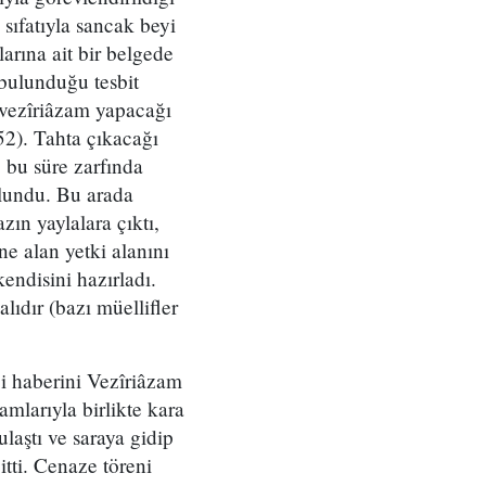
 sıfatıyla sancak beyi
arına ait bir belgede
 bulunduğu tesbit
 vezîriâzam yapacağı
52). Tahta çıkacağı
 bu süre zarfında
ulundu. Bu arada
zın yaylalara çıktı,
e alan yetki alanını
endisini hazırladı.
lıdır (bazı müellifler
ği haberini Vezîriâzam
mlarıyla birlikte kara
laştı ve saraya gidip
itti. Cenaze töreni