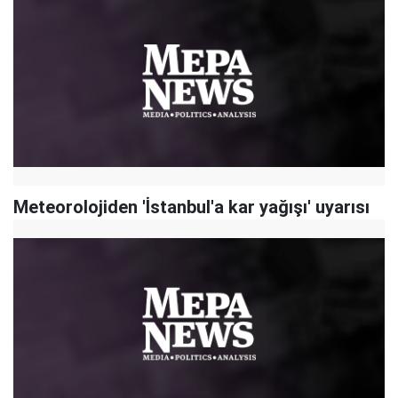
Meteorolojiden 'İstanbul'a kar yağışı' uyarısı