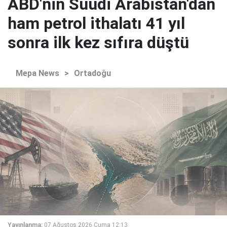
ABD'nin Suudi Arabistan'dan
ham petrol ithalatı 41 yıl
sonra ilk kez sıfıra düştü
Mepa News
>
Ortadoğu
Yayınlanma:
07 Ağustos 2026 Cuma 12:13