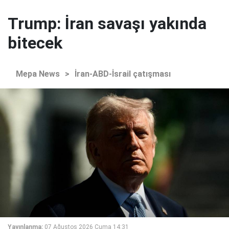
Trump: İran savaşı yakında
bitecek
Mepa News
>
İran-ABD-İsrail çatışması
Yayınlanma:
07 Ağustos 2026 Cuma 14:31