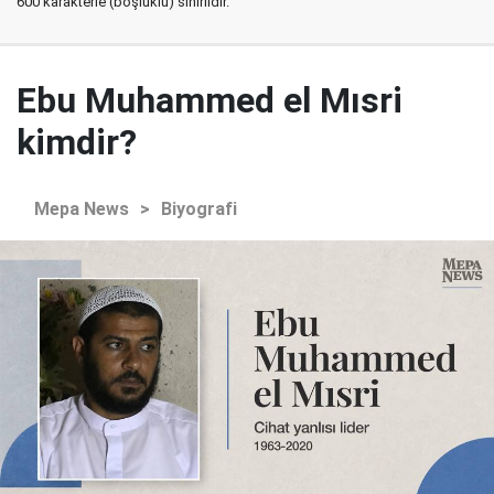
600 karakterle (boşluklu) sınırlıdır.
Ebu Muhammed el Mısri
kimdir?
Mepa News
>
Biyografi