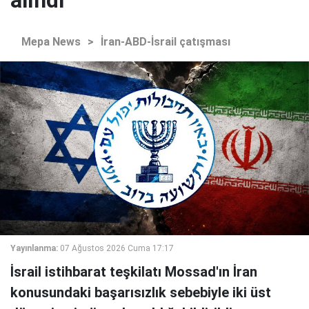
alındı"
Mepa News
>
İran-ABD-İsrail çatışması
Yayınlanma:
07 Ağustos 2026 Cuma 17:17
İsrail istihbarat teşkilatı Mossad'ın İran
konusundaki başarısızlık sebebiyle iki üst