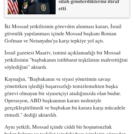
silah gönderdiklerini itiraf
etti
İki Mossad yetkilisinin görevden alınması kararı, İsrail
güvenlik yapılanması içinde Mossad başkanı Roman
Gofman ve Netanyahu'ya karşı tepkiye yol açtı.
İsrail gazetesi Maariv, ismini açıklamadığı bir Mossad
yetkilisinin "başbakanın istihbarat teşkilatını mahvettiğini
söylediğini" aktardı.
Kaynağın, "Başbakanın ve siyasi yönetimin savaşı
yönetirken işlediği başarısızlığı temizlemekten başka
görevi olmayan bir siyasetçiyi atadığınızda olan budur.
Operasyon, ABD başkanının kararı nedeniyle
gerçekleştirilmedi ve başbakan bu karara karşı mücadele
etmedi." dediği aktarıldı.
Aynı yetkili, Mossad içinde ciddi bir hoşnutsuzluk
bulunduğunu ve teşkilat içindeki bazı isimlerin görevden