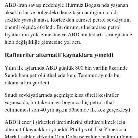
ABD-İran savaşı nedeniyle Hürmüz Boğazı'nda yaşanan
aksaklıklar ve bölgedeki deniz taşımacılığının ciddi
şekilde yavaşlaması, Körfez'den küresel petrol sevkiyatını
önemli ölçüde etkiledi. Bu durum, uluslararası petrol
fiyatlarının yükselmesine ve ABD'nin tedarik stratejisinde
hızlı değişikliğe gitmesine yol açtı.
Rafineriler alternatif kaynaklara yöneldi
Yılın ilk aylarında ABD günlük 800 bin varilin üzerinde
Suudi ham petrolü ithal ederken, Temmuz ayında bu
rakam sıfıra geriledi.
Suudi sevkiyatlarında geçmişte kısa süreli kesintiler
yaşansa da, bir takvim ayı boyunca hiç petrol ithal
edilmemesi son 40 yılı aşkın dönemde ilk kez gerçekleşti.
ABD'li enerji şirketleri üretimlerini sürdürebilmek için
alternatif kaynaklara yöneldi. Phillips 66 Üst Yöneticisi
Mark Lashier, şirketin Orta Doğu petrolüne bağımlılığının