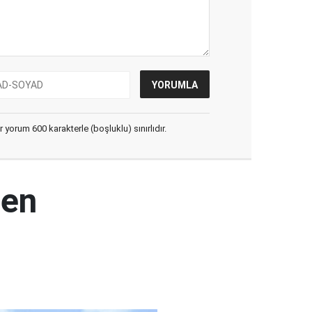
yorum 600 karakterle (boşluklu) sınırlıdır.
den
ı