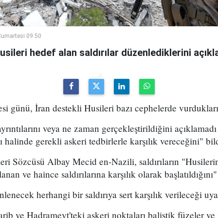
umartesi 09:50
ileri hedef alan saldırılar düzenlediklerini açıkla
 günü, İran destekli Husileri bazı cephelerde vurdukları
yrıntılarını veya ne zaman gerçekleştirildiğini açıklamadı 
halinde gerekli askeri tedbirlerle karşılık vereceğini" bild
ri Sözcüsü Albay Mecid en-Nazili, saldırıların "Husileri
lanan ve haince saldırılarına karşılık olarak başlatıldığını"
nlenecek herhangi bir saldırıya sert karşılık verileceği uy
arib ve Hadramevt'teki askeri noktaları balistik füzeler ve