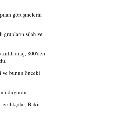
apılan görüşmelerin
 grupların silah ve
zırhlı araç, 800'den
ldu.
ni ve bunun önceki
ğını duyurdu.
ayrılıkçılar, Bakü