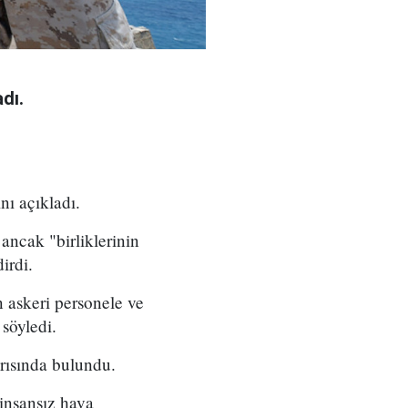
dı.
nı açıkladı.
ancak "birliklerinin
irdi.
n askeri personele ve
 söyledi.
arısında bulundu.
 insansız hava