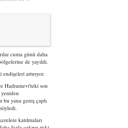
ırılar cuma günü daha
ölgelerine de yayıldı.
endişeleri artırıyor.
ve Hadramevt'teki son
n yeniden
 bu yana geniş çaplı
söyledi.
erelere katılmaları
daha fazla çekme riski