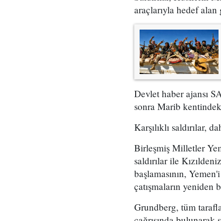
araçlarıyla hedef alan 
Devlet haber ajansı S
sonra Marib kentindeki
Karşılıklı saldırılar, 
Birleşmiş Milletler Y
saldırılar ile Kızılden
başlamasının, Yemen'i
çatışmaların yeniden b
Grundberg, tüm tarafl
çağrısında bulunarak ş