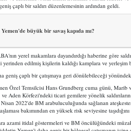
geniş çaplı bir saldırı düzenlemesinin ardından geldi.
Yemen'de büyük bir savaş kapıda mı?
ABA'nın yerel makamlara dayandırdığı haberine göre sald
 yerinden edilmiş kişilerin kaldığı kamplara ve yerleşim b
daha geniş çaplı bir çatışmaya geri dönülebileceği yönündeki 
emen Özel Temsilcisi Hans Grundberg cuma günü, Marib 
iz ve Aden Körfezi'ndeki ticari gemilere yönelik saldırıları
 Nisan 2022'de BM arabuluculuğunda sağlanan ateşkesten
aşlaması bakımından en yüksek risk seviyesine taşıdığını 
ara azami itidal göstermeleri ve BM öncülüğündeki müzak
iddetin Yemen'i daha geniş bir bölgesel çatışmanın içine 