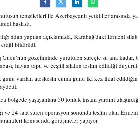
fusun temsilcileri ile Azerbaycanlı yetkililer arasında y
üreci başladı.
ğı'ndan yapılan açıklamada, Karabağ'daki Ermeni silahlı
ttiği bildirildi.
 Gücü’nün gözetiminde yürütülen süreçte şu ana kadar, 6 
ombası, havan topu ve çeşitli silahın teslim edildiği duyuru
 günü varılan ateşkesin cuma günü iki kez ihlal edildiği
aydetti.
ca bölgede yaşayanlara 50 tonluk insani yardım ulaştırdı
ğı ve 24 saat süren operasyon sonunda teslim olan Ermeni 
garantileri konusunda görüşmeler yapıyor.