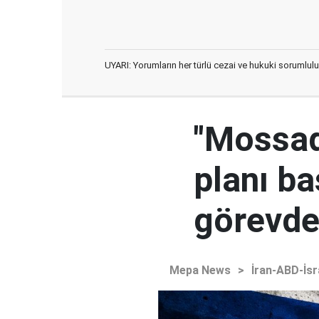
UYARI: Yorumların her türlü cezai ve hukuki sorumlulu
"Mossad'
planı ba
görevden
Mepa News
>
İran-ABD-İsr