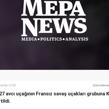
şembe 10:05
Güncelleme
-27 avcı uçağının Fransız savaş uçakları grubuna 
tildi.