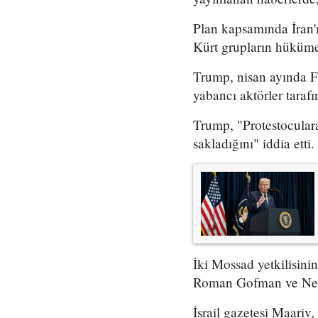
Plan kapsamında İran'ı
Kürt grupların hükümet
Trump, nisan ayında Fo
yabancı aktörler taraf
Trump, "Protestoculara
sakladığını" iddia etti.
İki Mossad yetkilisini
Roman Gofman ve Netan
İsrail gazetesi Maariv,