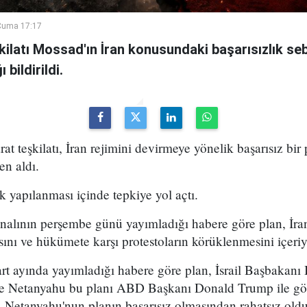
Cuma 17:17
şkilatı Mossad'ın İran konusundaki başarısızlık se
bildirildi.
arat teşkilatı, İran rejimini devirmeye yönelik başarısız bir
en aldı.
k yapılanması içinde tepkiye yol açtı.
analının perşembe günü yayımladığı habere göre plan, İran
sını ve hükümete karşı protestoların körüklenmesini içeri
t ayında yayımladığı habere göre plan, İsrail Başbakan
 ve Netanyahu bu planı ABD Başkanı Donald Trump ile g
 Netanyahu'nun planın başarısız olmasından rahatsız olduğ