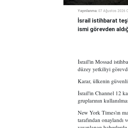
Yayınlanma:
07 Ağustos 2026 
İsrail istihbarat te
ismi görevden aldığı 
İsrail'in Mossad istihb
düzey yetkiliyi görevd
Karar, ülkenin güvenli
İsrail'in Channel 12 k
gruplarının kullanılma
New York Times'ın mar
tarafından onaylandı
yayınlanan haberlerde,