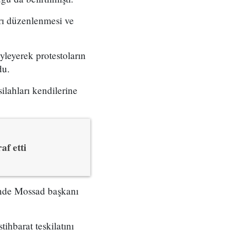
arı düzenlenmesi ve
yleyerek protestoların
du.
ilahları kendilerine
af etti
çinde Mossad başkanı
tihbarat teşkilatını