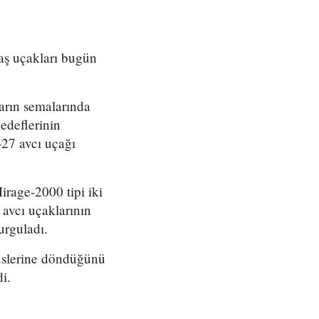
aş uçakları bugün
ların semalarında
hedeflerinin
-27 avcı uçağı
rage-2000 tipi iki
avcı uçaklarının
urguladı.
 üslerine döndüğünü
i.