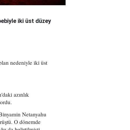
bebiyle iki üst düzey
 plan nedeniyle iki üst
'daki azınlık
yordu.
ı Binyamin Netanyahu
örüştü. O dönemde
u da belirtilmişti.