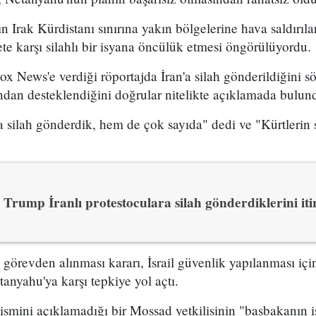
n Irak Kürdistanı sınırına yakın bölgelerine hava saldırıl
e karşı silahlı bir isyana öncülük etmesi öngörülüyordu.
x News'e verdiği röportajda İran'a silah gönderildiğini sö
ından desteklendiğini doğrular nitelikte açıklamada bulun
 silah gönderdik, hem de çok sayıda" dedi ve "Kürtlerin s
Trump İranlı protestoculara silah gönderdiklerini itir
n görevden alınması kararı, İsrail güvenlik yapılanması i
yahu'ya karşı tepkiye yol açtı.
 ismini açıklamadığı bir Mossad yetkilisinin "başbakanın is