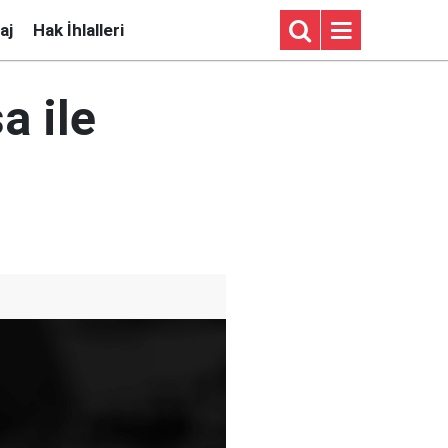
aj
Hak İhlalleri
a ile