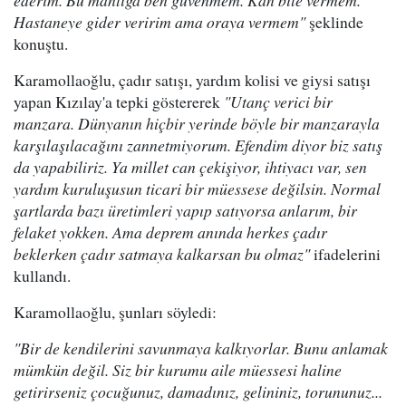
ederim. Bu mantığa ben güvenmem. Kan bile vermem.
Hastaneye gider veririm ama oraya vermem"
şeklinde
konuştu.
Karamollaoğlu, çadır satışı, yardım kolisi ve giysi satışı
yapan Kızılay'a tepki göstererek
"Utanç verici bir
manzara. Dünyanın hiçbir yerinde böyle bir manzarayla
karşılaşılacağını zannetmiyorum. Efendim diyor biz satış
da yapabiliriz. Ya millet can çekişiyor, ihtiyacı var, sen
yardım kuruluşusun ticari bir müessese değilsin. Normal
şartlarda bazı üretimleri yapıp satıyorsa anlarım, bir
felaket yokken. Ama deprem anında herkes çadır
beklerken çadır satmaya kalkarsan bu olmaz"
ifadelerini
kullandı.
Karamollaoğlu, şunları söyledi:
"Bir de kendilerini savunmaya kalkıyorlar. Bunu anlamak
mümkün değil. Siz bir kurumu aile müessesi haline
getirirseniz çocuğunuz, damadınız, gelininiz, torununuz...