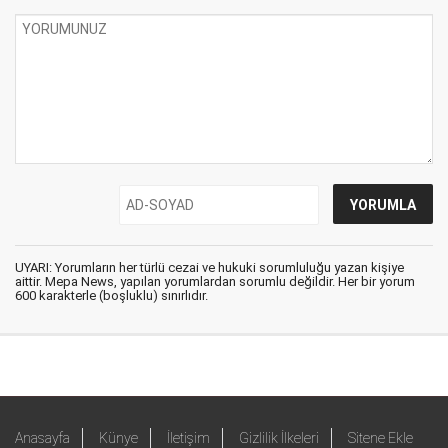
UYARI: Yorumların her türlü cezai ve hukuki sorumluluğu yazan kişiye
aittir. Mepa News, yapılan yorumlardan sorumlu değildir. Her bir yorum
600 karakterle (boşluklu) sınırlıdır.
Anasayfa
Künye
İletişim
Gizlilik İlkeleri
Sitene Ekle