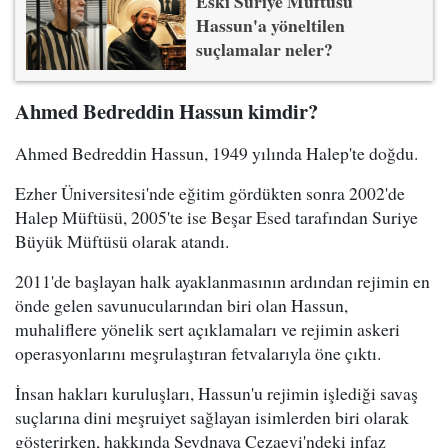
Eski Suriye Müftüsü
Hassun'a yöneltilen
suçlamalar neler?
Ahmed Bedreddin Hassun kimdir?
Ahmed Bedreddin Hassun, 1949 yılında Halep'te doğdu.
Ezher Üniversitesi'nde eğitim gördükten sonra 2002'de
Halep Müftüsü, 2005'te ise Beşar Esed tarafından Suriye
Büyük Müftüsü olarak atandı.
2011'de başlayan halk ayaklanmasının ardından rejimin en
önde gelen savunucularından biri olan Hassun,
muhaliflere yönelik sert açıklamaları ve rejimin askeri
operasyonlarını meşrulaştıran fetvalarıyla öne çıktı.
İnsan hakları kuruluşları, Hassun'u rejimin işlediği savaş
suçlarına dini meşruiyet sağlayan isimlerden biri olarak
gösterirken, hakkında Seydnaya Cezaevi'ndeki infaz