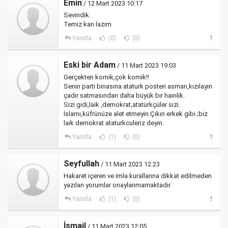
Emin
/ 12 Mart 2023 10:17
Sevindik.
Temiz kan lazım
Yanıtla
(0)
(0)
Eski bir Adam
/ 11 Mart 2023 19:03
Gerçekten komik,çok komik!!
Senin parti binasına ataturk posteri asman,kızılayın
çadır satmasından daha büyük bir hainlik.
Sizi gidi,laik ,demokrat,atatürkçüler sizi.
İslamı,küfrünüze alet etmeyin.Çıkın erkek gibi ;biz
laik demokrat ataturkculeriz deyin.
Yanıtla
(1)
(0)
Seyfullah
/ 11 Mart 2023 12:23
Hakaret içeren ve imla kurallarına dikkat edilmeden
yazılan yorumlar onaylanmamaktadır.
Yanıtla
(1)
(0)
İsmail
/ 11 Mart 2023 12:05