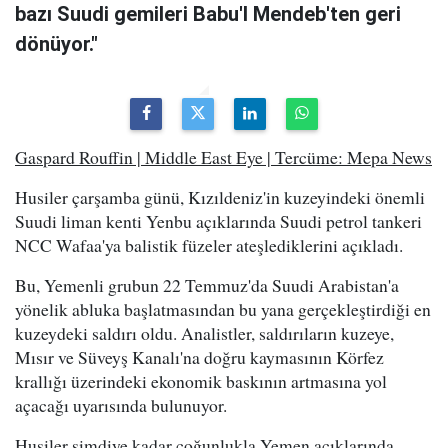
bazı Suudi gemileri Babu'l Mendeb'ten geri
dönüyor."
Gaspard Rouffin | Middle East Eye | Tercüme: Mepa News
Husiler çarşamba günü, Kızıldeniz'in kuzeyindeki önemli
Suudi liman kenti Yenbu açıklarında Suudi petrol tankeri
NCC Wafaa'ya balistik füzeler ateşlediklerini açıkladı.
Bu, Yemenli grubun 22 Temmuz'da Suudi Arabistan'a
yönelik abluka başlatmasından bu yana gerçekleştirdiği en
kuzeydeki saldırı oldu. Analistler, saldırıların kuzeye,
Mısır ve Süveyş Kanalı'na doğru kaymasının Körfez
krallığı üzerindeki ekonomik baskının artmasına yol
açacağı uyarısında bulunuyor.
Husiler şimdiye kadar çoğunlukla Yemen açıklarında,