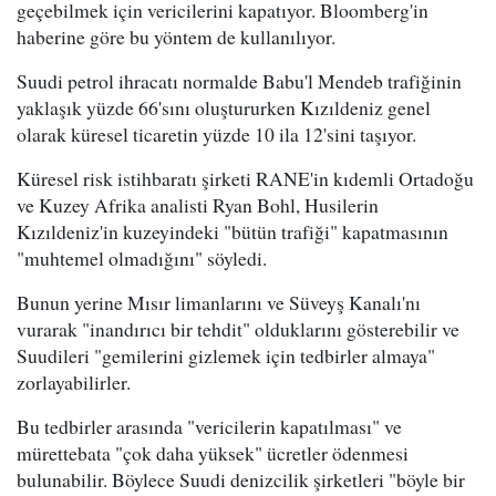
geçebilmek için vericilerini kapatıyor. Bloomberg'in
haberine göre bu yöntem de kullanılıyor.
Suudi petrol ihracatı normalde Babu'l Mendeb trafiğinin
yaklaşık yüzde 66'sını oluştururken Kızıldeniz genel
olarak küresel ticaretin yüzde 10 ila 12'sini taşıyor.
Küresel risk istihbaratı şirketi RANE'in kıdemli Ortadoğu
ve Kuzey Afrika analisti Ryan Bohl, Husilerin
Kızıldeniz'in kuzeyindeki "bütün trafiği" kapatmasının
"muhtemel olmadığını" söyledi.
Bunun yerine Mısır limanlarını ve Süveyş Kanalı'nı
vurarak "inandırıcı bir tehdit" olduklarını gösterebilir ve
Suudileri "gemilerini gizlemek için tedbirler almaya"
zorlayabilirler.
Bu tedbirler arasında "vericilerin kapatılması" ve
mürettebata "çok daha yüksek" ücretler ödenmesi
bulunabilir. Böylece Suudi denizcilik şirketleri "böyle bir