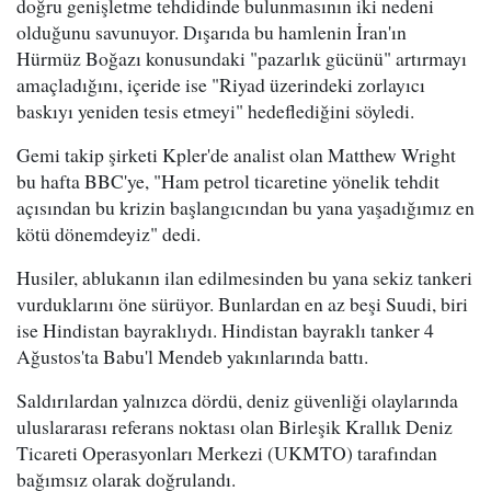
doğru genişletme tehdidinde bulunmasının iki nedeni
olduğunu savunuyor. Dışarıda bu hamlenin İran'ın
Hürmüz Boğazı konusundaki "pazarlık gücünü" artırmayı
amaçladığını, içeride ise "Riyad üzerindeki zorlayıcı
baskıyı yeniden tesis etmeyi" hedeflediğini söyledi.
Gemi takip şirketi Kpler'de analist olan Matthew Wright
bu hafta BBC'ye, "Ham petrol ticaretine yönelik tehdit
açısından bu krizin başlangıcından bu yana yaşadığımız en
kötü dönemdeyiz" dedi.
Husiler, ablukanın ilan edilmesinden bu yana sekiz tankeri
vurduklarını öne sürüyor. Bunlardan en az beşi Suudi, biri
ise Hindistan bayraklıydı. Hindistan bayraklı tanker 4
Ağustos'ta Babu'l Mendeb yakınlarında battı.
Saldırılardan yalnızca dördü, deniz güvenliği olaylarında
uluslararası referans noktası olan Birleşik Krallık Deniz
Ticareti Operasyonları Merkezi (UKMTO) tarafından
bağımsız olarak doğrulandı.