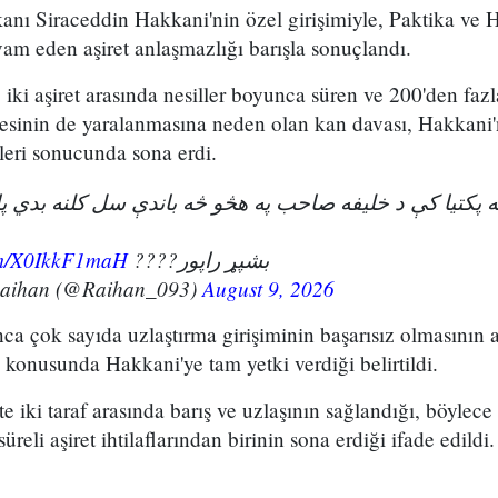
kanı Siraceddin Hakkani'nin özel girişimiyle, Paktika ve H
vam eden aşiret anlaşmazlığı barışla sonuçlandı.
iki aşiret arasında nesiller boyunca süren ve 200'den fazl
esinin de yaralanmasına neden olan kan davası, Hakkani'
eri sonucunda sona erdi.
ویه پکتیا کې د خلیفه صاحب په هڅو څه باندې سل کلنه بدي 
com/X0IkkF1maH
بشپړ راپور????
Raihan (@Raihan_093)
August 9, 2026
unca çok sayıda uzlaştırma girişiminin başarısız olmasının 
konusunda Hakkani'ye tam yetki verdiği belirtildi.
kte iki taraf arasında barış ve uzlaşının sağlandığı, böylece
eli aşiret ihtilaflarından birinin sona erdiği ifade edildi.