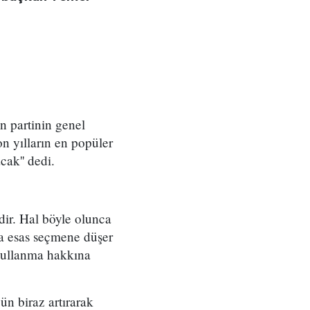
n partinin genel
on yılların en popüler
cak'' dedi.
ir. Hal böyle olunca
ma esas seçmene düşer
kullanma hakkına
n biraz artırarak