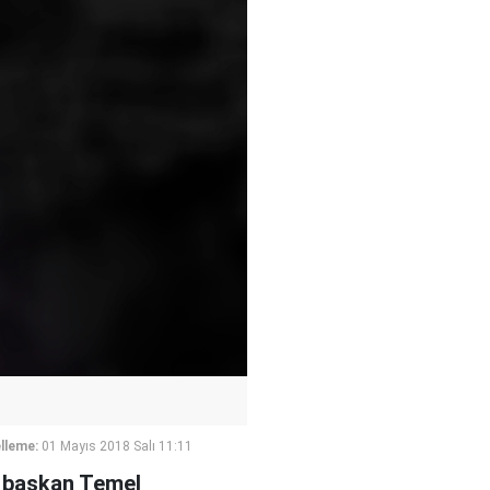
lleme:
01 Mayıs 2018 Salı 11:11
l başkan Temel