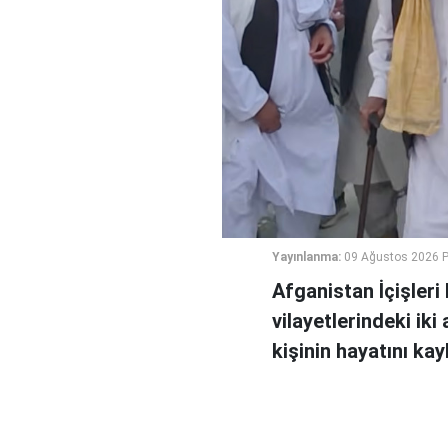
Yayınlanma:
09 Ağustos 2026 P
Afganistan İçişler
vilayetlerindeki ik
kişinin hayatını ka