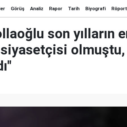
ler
Görüş
Analiz
Rapor
Tarih
Biyografi
Röport
laoğlu son yılların e
 siyasetçisi olmuştu
ı"