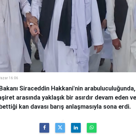
azar 16:06
i Bakanı Siraceddin Hakkani'nin arabuluculuğunda,
i aşiret arasında yaklaşık bir asırdır devam eden v
ybettiği kan davası barış anlaşmasıyla sona erdi.