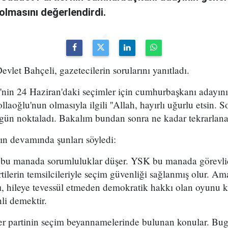
olmasını değerlendirdi.
et Bahçeli, gazetecilerin sorularını yanıtladı.
i'nin 24 Haziran'daki seçimler için cumhurbaşkanı adayını
oğlu'nun olmasıyla ilgili ''Allah, hayırlı uğurlu etsin. S
ugün noktaladı. Bakalım bundan sonra ne kadar tekrarlana
ın devamında şunları söyledi:
re bu manada sorumluluklar düşer. YSK bu manada görevlid
rtilerin temsilcileriyle seçim güvenliği sağlanmış olur. A
ı, hileye tevessül etmeden demokratik hakkı olan oyunu 
li demektir.
 partinin seçim beyannamelerinde bulunan konular. Bugü