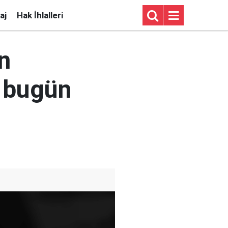
aj
Hak İhlalleri
n
, bugün