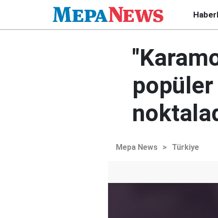
Haber
"Karamol
popüler
noktalad
Mepa News
>
Türkiye