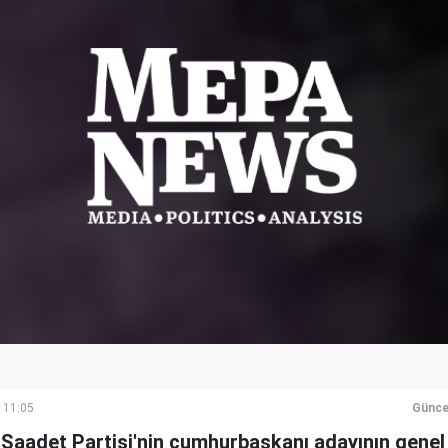
 11:05
Günce
, Saadet Partisi'nin cumhurbaşkanı adayının gene