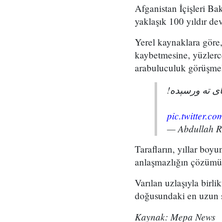
Afganistan İçişleri Ba
yaklaşık 100 yıldır de
Yerel kaynaklara göre, 
kaybetmesine, yüzlerc
arabuluculuk görüşmel
پای ته ورسېده
pic.twitter.
— Abdullah 
Tarafların, yıllar boy
anlaşmazlığın çözümü 
Varılan uzlaşıyla birli
doğusundaki en uzun sür
Kaynak: Mepa News