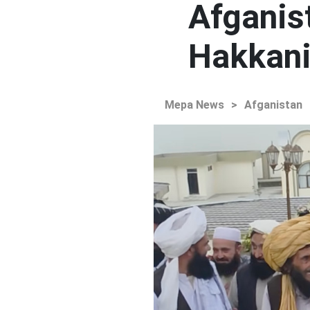
Afganist
Hakkani'
Mepa News
>
Afganistan