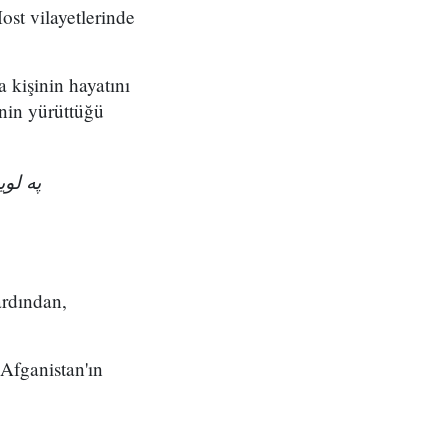
ost vilayetlerinde
a kişinin hayatını
nin yürüttüğü
په ل!
ardından,
 Afganistan'ın