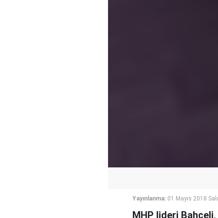
Yayınlanma:
01 Mayıs 2018 Salı
MHP lideri Bahçeli