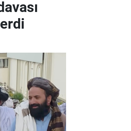
 davası
erdi