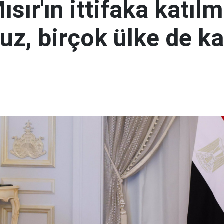
ısır'ın ittifaka katıl
uz, birçok ülke de k