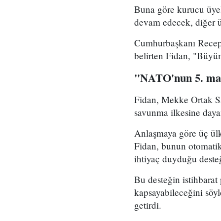
Buna göre kurucu üyeler
devam edecek, diğer ül
Cumhurbaşkanı Recep T
belirten Fidan, "Büyü
"NATO'nun 5. mad
Fidan, Mekke Ortak S
savunma ilkesine dayan
Anlaşmaya göre üç ülke
Fidan, bunun otomatik
ihtiyaç duyduğu desteği
Bu desteğin istihbarat 
kapsayabileceğini söyle
getirdi.