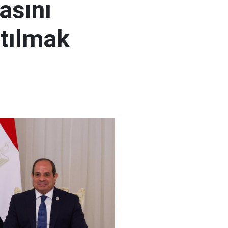
masını
atılmak