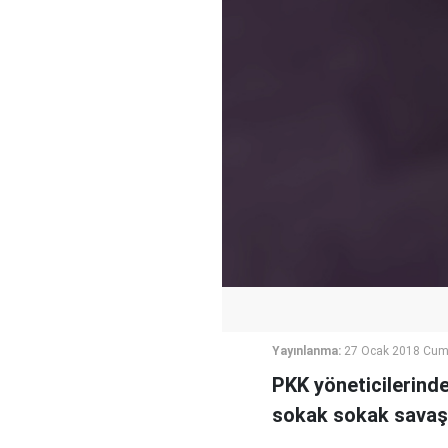
Yayınlanma:
27 Ocak 2018 Cuma
PKK yöneticilerinde
sokak sokak savaşac