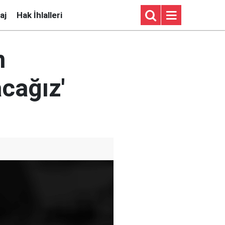
aj
Hak İhlalleri
n
cağız'