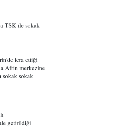
sa TSK ile sokak
n'de icra ettiği
ha Afrin merkezine
şı sokak sokak
lı
 getirildiği