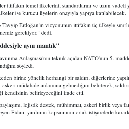
 ittifakın temel ilkelerini, standartlarını ve uzun vadeli 
keler ise kurucu üyelerin onayıyla yapıya katılabilecek.
ayyip Erdoğan'ın vizyonunun ittifakın üç ülkeyle sınır
memiz gerekiyor." dedi.
desiyle aynı mantık"
avunma Anlaşması'nın teknik açıdan NATO'nun 5. maddesi
dığını söyledi.
den birine yönelik herhangi bir saldırı, diğerlerine yapıl
 askeri müdahale anlamına gelmediğini belirterek, saldır
 kendisinin belirleyeceğini ifade etti.
paylaşımı, lojistik destek, mühimmat, askeri birlik veya fa
yen Fidan, yardımın kapsamının ortak istişarelerle kararla