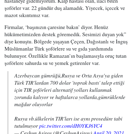
hastaneye gidemiyorum. Kalp hastası olan, ilacı biten
şoförler var. 22 gündür duş alamadık. Yiyecek, içecek ve
mazot sıkıntımız var.
Firmalar, ‘başınızın çaresine bakın’ diyor. Henüz
hükümetimizden destek göremedik. Sesimizi duyan yok”
diye konuştu. Bölgede yaşayan Çeçen, Dağıstanlı ve İnguş
Müslümanlar Türk şoförlere su ve gıda yardımında
bulunuyor. Özellikle Ramazan’ın başlamasıyla oruç tutan
şoförlere sahurda su ve yemek getirenler var.
Azerbaycan gümrüğü,Rusya ve Orta Asya'ya giden
Türk TIR'lardan 700 dolar 'toprak bastı' talep ettiği
için TIR şoförleri alternatif yolları kullanmak
zorunda kalıyor ve haftalarca yollarda,gümrüklerde
mağdur oluyorlar
Rusya vb.ülkelerin TIR'ları ise aynı prosedüre tabi
tutulmuyor
pic.twitter.com/dH0YKJ6YC4
— Ceyhun Aşirov (@CeyhunAsirov)
April 20, 2021