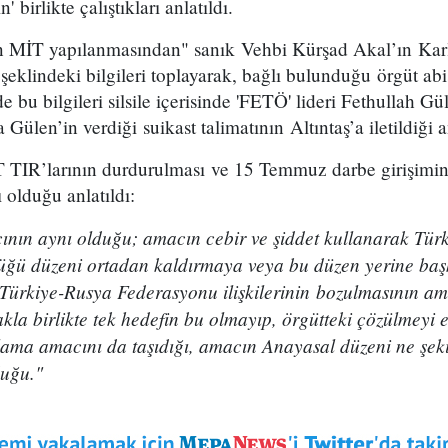
birlikte çalıştıkları anlatıldı.
MİT yapılanmasından" sanık Vehbi Kürşad Akal’ın Kar
şeklindeki bilgileri toplayarak, bağlı bulunduğu örgüt ab
e bu bilgileri silsile içerisinde 'FETÖ' lideri Fethullah Gül
Gülen’in verdiği suikast talimatının Altıntaş’a iletildiği an
T TIR’larının durdurulması ve 15 Temmuz darbe girişimi
ı olduğu anlatıldı:
nın aynı olduğu; amacın cebir ve şiddet kullanarak Tür
ğü düzeni ortadan kaldırmaya veya bu düzen yerine baş
a Türkiye-Rusya Federasyonu ilişkilerinin bozulmasının a
akla birlikte tek hedefin bu olmayıp, örgütteki çözülmeyi
lama amacını da taşıdığı, amacın Anayasal düzeni ne şeki
duğu."