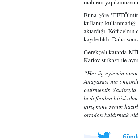
mahrem yapılanmasının' 
Buna göre "FETÖ’nün 
kullanıp kullanmadığı 
aktardığı, Kötüce’nin d
kaydedildi. Daha sonra 
Gerekçeli kararda Mİ
Karlov suikastı ile ayn
“Her üç eylemin amacı
Anayasası’nın öngördü
getirmektir. Saldırıyl
hedeflerden birisi olm
girişimine zemin hazır
ortadan kaldırmak ol