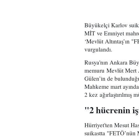
Büyükelçi Karlov suika
MİT ve Emniyet mahrem 
‘Mevlüt Altıntaş’ın "F
vurgulandı.
Rusya'nın Ankara Büyük
memuru Mevlüt Mert Alt
Gülen’in de bulunduğ
Mahkeme mart ayında 9 
2 kez ağırlaştırılmış 
"2 hücrenin iş
Hürriyet'ten Mesut Ha
suikastta "FETÖ’nün 