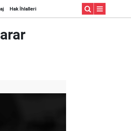
aj
Hak İhlalleri
arar