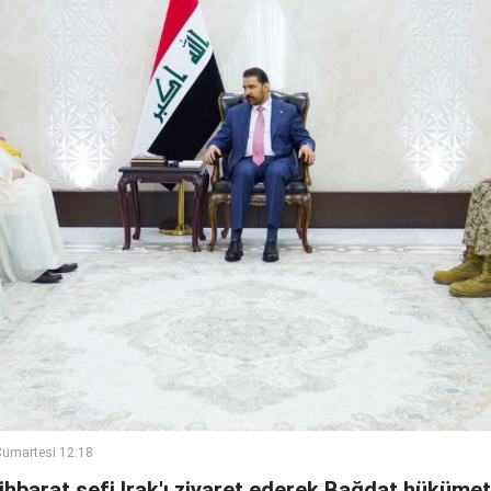
umartesi 12:18
ihbarat şefi Irak'ı ziyaret ederek Bağdat hükümeti