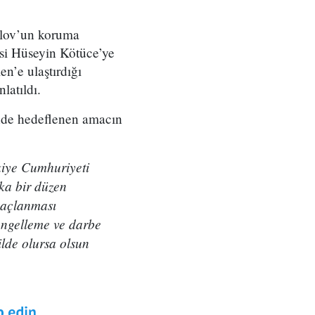
lov’un koruma
isi Hüseyin Kötüce’ye
en’e ulaştırdığı
latıldı.
nde hedeflenen amacın
kiye Cumhuriyeti
ka bir düzen
maçlanması
 engelleme ve darbe
lde olursa olsun