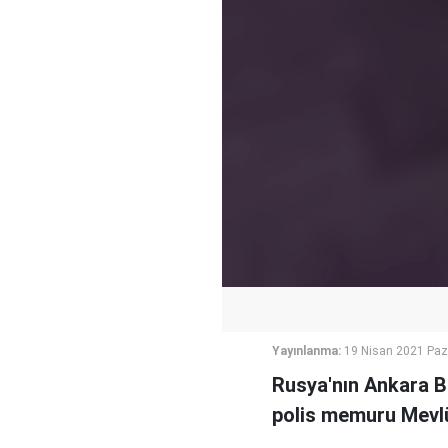
Yayınlanma:
19 Nisan 2021 Paz
Rusya'nın Ankara Bü
polis memuru Mevlü