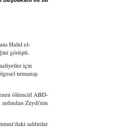
nı Halid el-
ğini görüştü.
aliyetler için
lgesel tırmanışı
nlenen ölümcül ABD-
ın ardından Zeydi'nin
mmuz'daki saldırılar