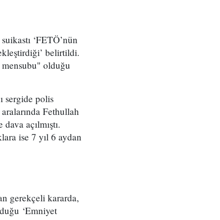
a suikastı ‘FETÖ’nün
ştirdiği’ belirtildi.
güt mensubu" olduğu
 sergide polis
 aralarında Fethullah
dava açılmıştı.
lara ise 7 yıl 6 aydan
n gerekçeli kararda,
nduğu ‘Emniyet