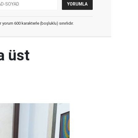
yorum 600 karakterle (boşluklu) sınırlıdır.
a üst