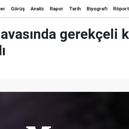
ler
Görüş
Analiz
Rapor
Tarih
Biyografi
Röport
davasında gerekçeli k
ı