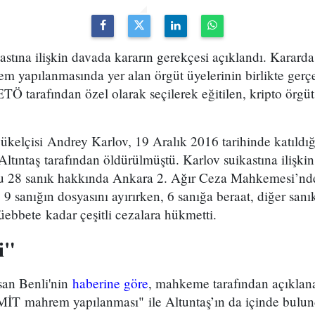
stına ilişkin davada kararın gerekçesi açıklandı. Karard
yapılanmasında yer alan örgüt üyelerinin birlikte gerçekle
ETÖ tarafından özel olarak seçilerek eğitilen, kripto ör
elçisi Andrey Karlov, 19 Aralık 2016 tarihinde katıldığı
ıntaş tarafından öldürülmüştü. Karlov suikastına ilişkin
u 28 sanık hakkında Ankara 2. Ağır Ceza Mahkemesi’nde 
sanığın dosyasını ayırırken, 6 sanığa beraat, diğer sanık
müebbete kadar çeşitli cezalara hükmetti.
i"
san Benli'nin
haberine göre
, mahkeme tarafından açıklana
MİT mahrem yapılanması" ile Altuntaş’ın da içinde bulu