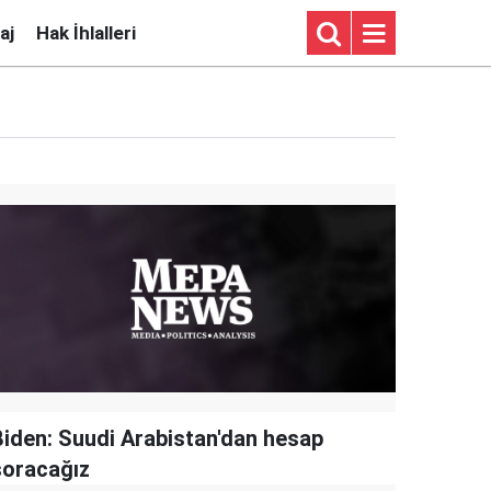
aj
Hak İhlalleri
Biden: Suudi Arabistan'dan hesap
soracağız