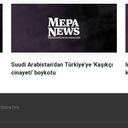
Suudi Arabistan'dan Türkiye'ye 'Kaşıkçı
I
cinayeti' boykotu
k
Sitene Ekle