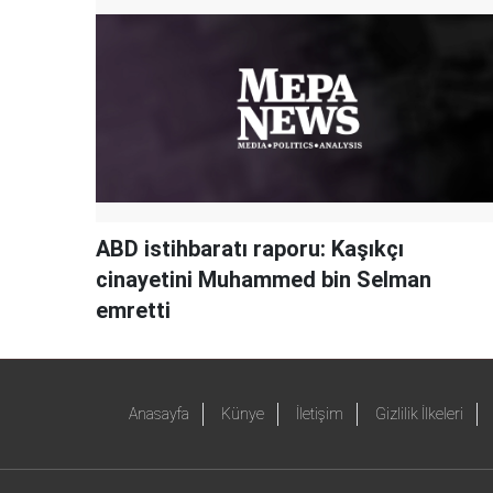
ABD istihbaratı raporu: Kaşıkçı
cinayetini Muhammed bin Selman
emretti
Anasayfa
Künye
İletişim
Gizlilik İlkeleri