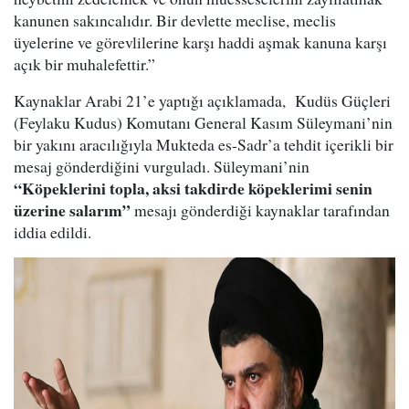
kanunen sakıncalıdır. Bir devlette meclise, meclis
üyelerine ve görevlilerine karşı haddi aşmak kanuna karşı
açık bir muhalefettir.”
Kaynaklar Arabi 21’e yaptığı açıklamada, Kudüs Güçleri
(Feylaku Kudus) Komutanı General Kasım Süleymani’nin
bir yakını aracılığıyla Mukteda es-Sadr’a tehdit içerikli bir
mesaj gönderdiğini vurguladı. Süleymani’nin
“Köpeklerini topla, aksi takdirde köpeklerimi senin
üzerine salarım”
mesajı gönderdiği kaynaklar tarafından
iddia edildi.