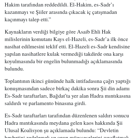
Hakim tarafından reddedildi. El-Hakim, es-Sadr’ı
kazanmayı ve Şiiler arasında çıkacak iç çatışmadan
kaçınmayı talep etti.”
Kaynakların verdiği bilgiye göre Asaib Ehli Hak
milislerinin komutanı Kays el-Hazeli, es-Sadr’a ilk önce
nasihat edilmesini teklif etti. El-Hazeli es-Sadr kendisine
yapılan nasihatlere kulak vermediği takdirde ona karşı
koyulmasında bir engelin bulunmadığı açıklamasında
bulundu.
Toplantının ikinci gününde halk intifadasına çağrı yaptığı
konuşmasından sadece birkaç dakika sonra Şii din adamı
Es-Sadr taraftarları, Bağdat’ta yer alan Hadra mıntıkasına
saldırdı ve parlamento binasına girdi.
Es-Sadr taraftarları tarafından düzenlenen saldırı sonucu
Hadra mıntıkasında meydana gelen kaos hakkında Şii
Ulusal Koalisyon şu açıklamada bulundu: “Devletin
heybetini zedelemek ve onun müesseselerini zayıflatmak