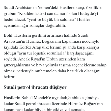
Suudi Arabistan'ın Yemen'deki Husilere karşı, özellikle
grubun "Kızıldeniz'deki can damarı" olan Hudeyde'yi
hedef alacak "yeni ve büyük bir saldırısı" Husiler
açısından ağır sonuçlar doğurabilir.
Bohl, Husilerin gerilimi artırması halinde Suudi
Arabistan'ın Hürmüz Boğazı'nın kapanması nedeniyle
kıyıdaki Körfez Arap ülkelerinin şu anda karşı karşıya
olduğu "aynı tür lojistik sorunlarla" karşılaşacağını
söyledi. Ancak Riyad'ın Ürdün üzerinden kara
güzergahlarına ve hava yoluyla taşıma seçeneklerine sahip
olması nedeniyle muhtemelen daha hazırlıklı olacağını
belirtti.
Suudi petrol ihracatı düşüyor
Husilerin Babu'l Mendeb'e uyguladığı abluka şimdiye
kadar Suudi petrol ihracatı üzerinde Hürmüz Boğazı'nın
kapanması kadar büyük bir etkiye yol açmadı.