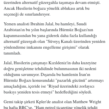
üzerinden alternatif güzergahla taşımaya devam etmişti.
Ancak Husilerin boğaza yönelik ablukası artık bu
seçeneği de sınırlandırıyor.
Yemen analisti Ibrahim Jalal, bu hamleyi, Suudi
Arabistan'ın bu yılın başlarında Hürmüz Boğazı'nın
kapanmasından bu yana giderek daha fazla kullandığı
alternatif güzergah olan "Süveyş Kanalı üzerinden yeniden
yönlendirme imkanını engelleme girişimi" olarak
tanımladı.
Jalal, Husilerin çatışmayı Kızıldeniz'in daha kuzeyine
doğru genişletme tehdidinde bulunmasının iki nedeni
olduğunu savunuyor. Dışarıda bu hamlenin İran'ın
Hürmüz Boğazı konusundaki "pazarlık gücünü" artırmayı
amaçladığını, içeride ise "Riyad üzerindeki zorlayıcı
baskıyı yeniden tesis etmeyi" hedeflediğini söyledi.
Gemi takip şirketi Kpler'de analist olan Matthew Wright
bu hafta BBC'ye, "Ham petrol ticaretine yönelik tehdit