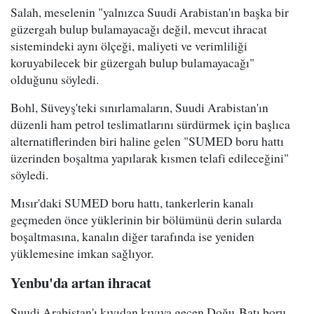
Salah, meselenin "yalnızca Suudi Arabistan'ın başka bir
güzergah bulup bulamayacağı değil, mevcut ihracat
sistemindeki aynı ölçeği, maliyeti ve verimliliği
koruyabilecek bir güzergah bulup bulamayacağı"
olduğunu söyledi.
Bohl, Süveyş'teki sınırlamaların, Suudi Arabistan'ın
düzenli ham petrol teslimatlarını sürdürmek için başlıca
alternatiflerinden biri haline gelen "SUMED boru hattı
üzerinden boşaltma yapılarak kısmen telafi edileceğini"
söyledi.
Mısır'daki SUMED boru hattı, tankerlerin kanalı
geçmeden önce yüklerinin bir bölümünü derin sularda
boşaltmasına, kanalın diğer tarafında ise yeniden
yüklemesine imkan sağlıyor.
Yenbu'da artan ihracat
Suudi Arabistan'ı kıyıdan kıyıya geçen Doğu-Batı boru