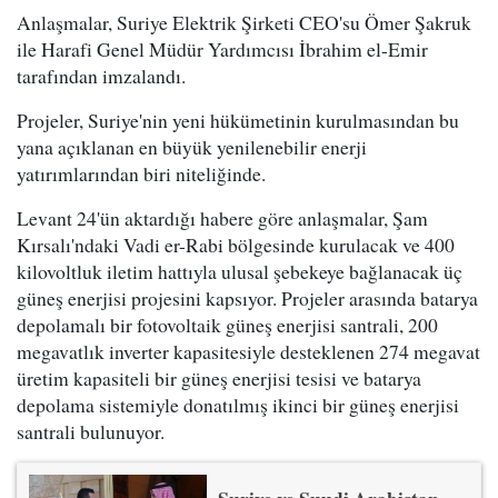
Anlaşmalar, Suriye Elektrik Şirketi CEO'su Ömer Şakruk
ile Harafi Genel Müdür Yardımcısı İbrahim el-Emir
tarafından imzalandı.
Projeler, Suriye'nin yeni hükümetinin kurulmasından bu
yana açıklanan en büyük yenilenebilir enerji
yatırımlarından biri niteliğinde.
Levant 24'ün aktardığı habere göre anlaşmalar, Şam
Kırsalı'ndaki Vadi er-Rabi bölgesinde kurulacak ve 400
kilovoltluk iletim hattıyla ulusal şebekeye bağlanacak üç
güneş enerjisi projesini kapsıyor. Projeler arasında batarya
depolamalı bir fotovoltaik güneş enerjisi santrali, 200
megavatlık inverter kapasitesiyle desteklenen 274 megavat
üretim kapasiteli bir güneş enerjisi tesisi ve batarya
depolama sistemiyle donatılmış ikinci bir güneş enerjisi
santrali bulunuyor.
Suriye ve Suudi Arabistan