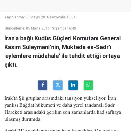
Yayınlanma:
05 Mayıs 2016 Perşembe 15:54
Güncelleme:
05 Mayıs 2016 Perşembe 16:48
İran'a bağlı Kudüs Güçleri Komutanı General
Kasım Süleymani’nin, Mukteda es-Sadr'ı
'eylemlere müdahale' ile tehdit ettiği ortaya
çıktı.
Irak'ta Şii gruplar arasındaki tansiyon yükseliyor. İran
yanlısı Bağdat hükümeti ve daha yerel tandanslı Sadr
Hareketi arasındaki gerilim son zamanlarda had safhaya
ulaşmış durumda.
Arabi 21’e açıklama yapan bazı kaynaklar, Mukteda es-