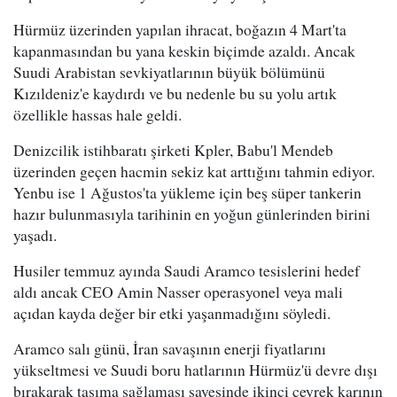
Hürmüz üzerinden yapılan ihracat, boğazın 4 Mart'ta
kapanmasından bu yana keskin biçimde azaldı. Ancak
Suudi Arabistan sevkiyatlarının büyük bölümünü
Kızıldeniz'e kaydırdı ve bu nedenle bu su yolu artık
özellikle hassas hale geldi.
Denizcilik istihbaratı şirketi Kpler, Babu'l Mendeb
üzerinden geçen hacmin sekiz kat arttığını tahmin ediyor.
Yenbu ise 1 Ağustos'ta yükleme için beş süper tankerin
hazır bulunmasıyla tarihinin en yoğun günlerinden birini
yaşadı.
Husiler temmuz ayında Saudi Aramco tesislerini hedef
aldı ancak CEO Amin Nasser operasyonel veya mali
açıdan kayda değer bir etki yaşanmadığını söyledi.
Aramco salı günü, İran savaşının enerji fiyatlarını
yükseltmesi ve Suudi boru hatlarının Hürmüz'ü devre dışı
bırakarak taşıma sağlaması sayesinde ikinci çeyrek karının