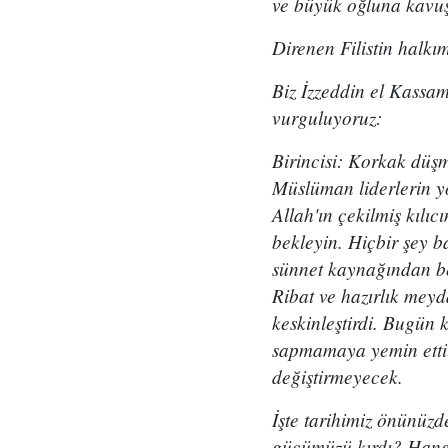
ve büyük oğluna kavuş
Direnen Filistin halkı
Biz İzzeddin el Kassam
vurguluyoruz:
Birincisi: Korkak düşm
Müslüman liderlerin yo
Allah'ın çekilmiş kılıc
bekleyin. Hiçbir şey b
sünnet kaynağından besl
Ribat ve hazırlık meyd
keskinleştirdi. Bugün 
sapmamaya yemin ettile
değiştirmeyecek.
İşte tarihimiz önünüz
gücümüzü kırdı? Hangi