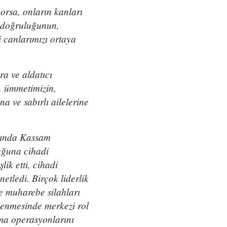
orsa, onların kanları
n doğruluğunun,
 canlarımızı ortaya
a ve aldatıcı
, ümmetimizin,
na ve sabırlı ailelerine
aşında Kassam
uğuna cihadi
ik etti, cihadi
tledi. Birçok liderlik
e muharebe silahları
lenmesinde merkezi rol
nma operasyonlarını