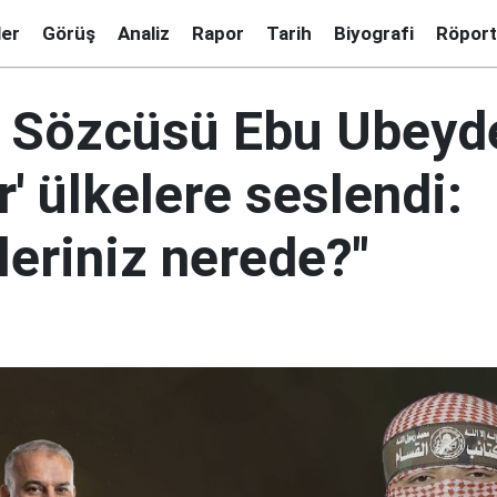
ler
Görüş
Analiz
Rapor
Tarih
Biyografi
Röport
 Sözcüsü Ebu Ubeyd
r' ülkelere seslendi:
leriniz nerede?"