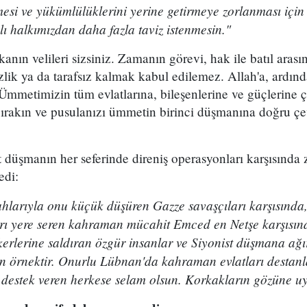
si ve yükümlülüklerini yerine getirmeye zorlanması için 
ı halkımızdan daha fazla taviz istenmesin."
ın velileri sizsiniz. Zamanın görevi, hak ile batıl arasın
izlik ya da tarafsız kalmak kabul edilemez. Allah'a, ardın
metimizin tüm evlatlarına, bileşenlerine ve güçlerine ça
 bırakın ve pusulanızı ümmetin birinci düşmanına doğru çe
düşmanın her seferinde direniş operasyonları karşısında za
edi:
ahlarıyla onu küçük düşüren Gazze savaşçıları karşısında, 
rı yere seren kahraman mücahit Emced en Netşe karşısında
askerlerine saldıran özgür insanlar ve Siyonist düşmana ağ
çin örnektir. Onurlu Lübnan'da kahraman evlatları destanlar
destek veren herkese selam olsun. Korkakların gözüne uy