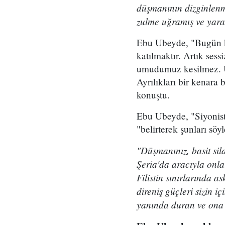
düşmanının dizginlenme
zulme uğramış ve yaral
Ebu Ubeyde, "Bugün kan
katılmaktır. Artık sess
umudumuz kesilmez. Üm
Ayrılıkları bir kenara
konuştu.
Ebu Ubeyde, "Siyonist 
"belirterek şunları söyl
"Düşmanınız, basit sil
Şeria'da aracıyla onla
Filistin sınırlarında 
direniş güçleri sizin i
yanında duran ve ona 