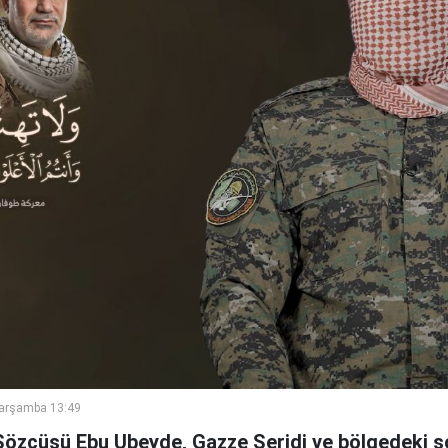
Çarşamba 13:49
özcüsü Ebu Ubeyde, Gazze Şeridi ve bölgedeki so