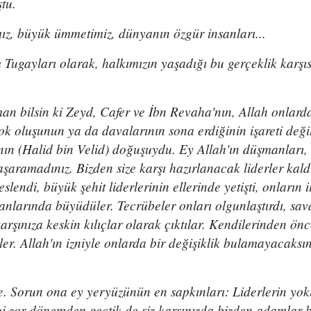
tu.
mız, büyük ümmetimiz, dünyanın özgür insanları...
 Tugayları olarak, halkımızın yaşadığı bu gerçeklik karşı
an bilsin ki Zeyd, Cafer ve İbn Revaha'nın, Allah onlarda
k oluşunun ya da davalarının sona erdiğinin işareti değil
ının (Halid bin Velid) doğuşuydu. Ey Allah'ın düşmanları, 
aşaramadınız. Bizden size karşı hazırlanacak liderler kal
endi, büyük şehit liderlerinin ellerinde yetişti, onların il
anlarında büyüdüler. Tecrübeler onları olgunlaştırdı, sav
karşınıza keskin kılıçlar olarak çıktılar. Kendilerinden ön
r. Allah'ın izniyle onlarda bir değişiklik bulamayacaksını
de. Sorun ona ey yeryüzünün en sapkınları: Liderlerin yo
 zor dönemden geçtik de siz karşınızda bizden adamlar 