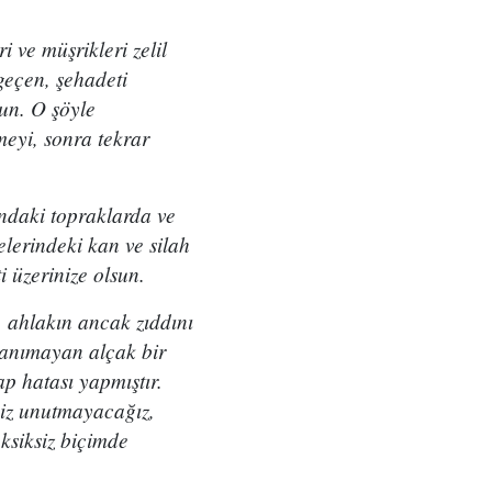
 ve müşrikleri zelil
 geçen, şehadeti
un. O şöyle
eyi, sonra tekrar
ındaki topraklarda ve
lerindeki kan ve silah
i üzerinize olsun.
z, ahlakın ancak zıddını
tanımayan alçak bir
p hatası yapmıştır.
 Biz unutmayacağız,
eksiksiz biçimde