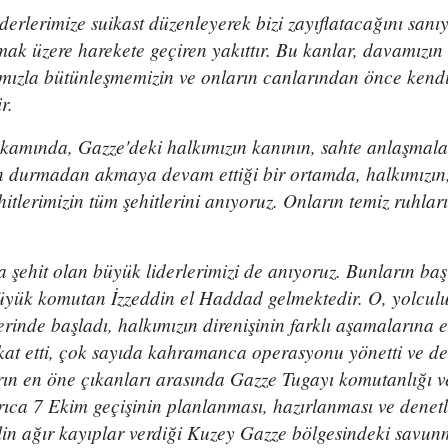
erlerimize suikast düzenleyerek bizi zayıflatacağını sanıy
mak üzere harekete geçiren yakıttır. Bu kanlar, davamızı
ızla bütünleşmemizin ve onların canlarından önce kendi
r.
kamında, Gazze'deki halkımızın kanının, sahte anlaşmalar
 durmadan akmaya devam ettiği bir ortamda, halkımızın
itlerimizin tüm şehitlerini anıyoruz. Onların temiz ruhları
şehit olan büyük liderlerimizi de anıyoruz. Bunların b
yük komutan İzzeddin el Haddad gelmektedir. O, yolcul
inde başladı, halkımızın direnişinin farklı aşamalarına eşl
t etti, çok sayıda kahramanca operasyonu yönetti ve dene
rın en öne çıkanları arasında Gazze Tugayı komutanlığı v
rıca 7 Ekim geçişinin planlanması, hazırlanması ve denet
lin ağır kayıplar verdiği Kuzey Gazze bölgesindeki savu