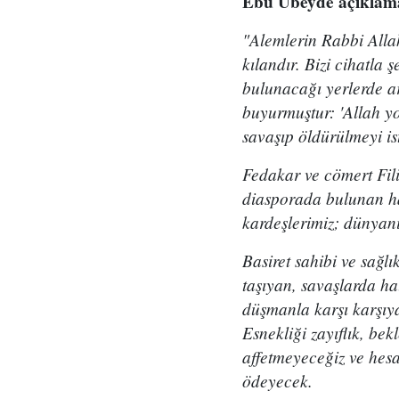
Ebu Ubeyde açıklamas
"Alemlerin Rabbi Allah
kılandır. Bizi cihatla 
bulunacağı yerlerde a
buyurmuştur: 'Allah yo
savaşıp öldürülmeyi is
Fedakar ve cömert Fili
diasporada bulunan hal
kardeşlerimiz; dünyanı
Basiret sahibi ve sağlı
taşıyan, savaşlarda h
düşmanla karşı karşıy
Esnekliği zayıflık, be
affetmeyeceğiz ve hesap
ödeyecek.