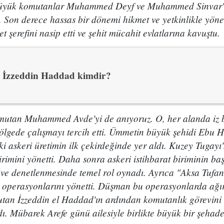
 büyük komutanlar Muhammed Deyf ve Muhammed Sinvar'
. Son derece hassas bir dönemi hikmet ve yetkinlikle yöne
et şerefini nasip etti ve şehit mücahit evlatlarına kavuştu.
İzzeddin Haddad kimdir?
mutan Muhammed Avde'yi de anıyoruz. O, her alanda iz bı
ölgede çalışmayı tercih etti. Ümmetin büyük şehidi Ebu H
 askeri üretimin ilk çekirdeğinde yer aldı. Kuzey Tugayı'n
rimini yönetti. Daha sonra askeri istihbarat biriminin ba
 ve denetlenmesinde temel rol oynadı. Ayrıca "Aksa Tufan
operasyonlarını yönetti. Düşman bu operasyonlarda ağır
tan İzzeddin el Haddad'ın ardından komutanlık görevini 
. Mübarek Arefe günü ailesiyle birlikte büyük bir şehade