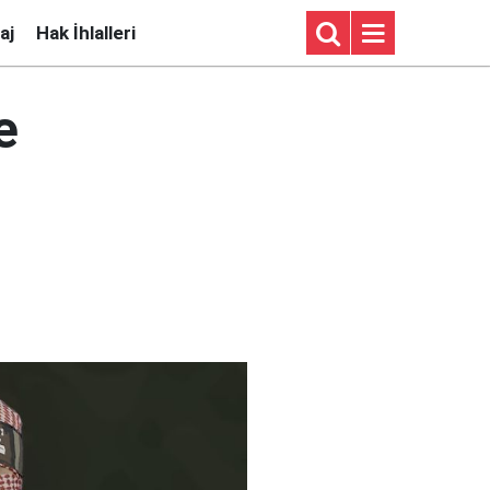
aj
Hak İhlalleri
e