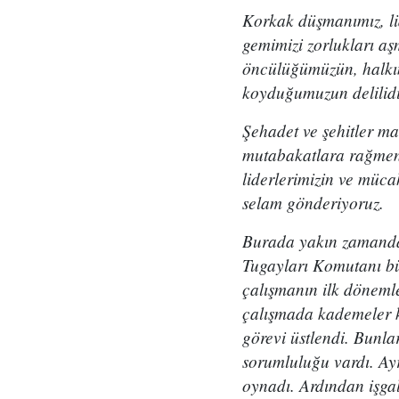
Korkak düşmanımız, lid
gemimizi zorlukları aş
öncülüğümüzün, halkım
koyduğumuzun delilidi
Şehadet ve şehitler ma
mutabakatlara rağmen
liderlerimizin ve mücah
selam gönderiyoruz.
Burada yakın zamanda 
Tugayları Komutanı bü
çalışmanın ilk dönemler
çalışmada kademeler ka
görevi üstlendi. Bunla
sorumluluğu vardı. Ay
oynadı. Ardından işga