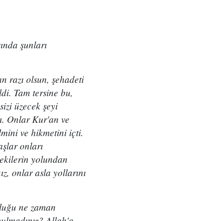
sında şunları
n razı olsun, şehadeti
di. Tam tersine bu,
sizi üzecek şeyi
dı. Onlar Kur'an ve
mini ve hikmetini içti.
aşlar onları
cekilerin yolundan
z, onlar asla yollarını
kluğu ne zaman
bulmadınız? Allah'a