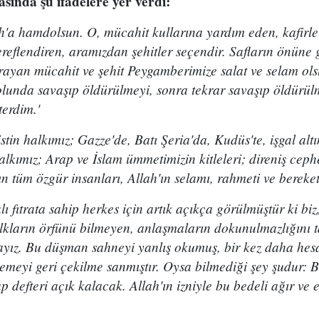
ında şu ifadelere yer verdi:
'a hamdolsun. O, mücahit kullarına yardım eden, kafirleri
şereflendiren, aramızdan şehitler seçendir. Safların önüne
rayan mücahit ve şehit Peygamberimize salat ve selam ols
lunda savaşıp öldürülmeyi, sonra tekrar savaşıp öldürülm
terdim.'
stin halkımız; Gazze'de, Batı Şeria'da, Kudüs'te, işgal alt
kımız; Arap ve İslam ümmetimizin kitleleri; direniş cephe
n tüm özgür insanları, Allah'ın selamı, rahmeti ve bereket
klı fıtrata sahip herkes için artık açıkça görülmüştür ki bi
alkların örfünü bilmeyen, anlaşmaların dokunulmazlığını 
ayız. Bu düşman sahneyi yanlış okumuş, bir kez daha hesa
klemeyi geri çekilme sanmıştır. Oysa bilmediği şey şudur:
 defteri açık kalacak. Allah'ın izniyle bu bedeli ağır ve 