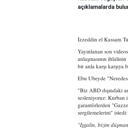
açıklamalarda bulu
İzzeddin el Kassam T
Yayınlanan son videosu
anlaşmasının ihlalinin
bir anla karşı karşıya b
Ebu Ubeyde "Neredesin
"Biz ABD dışındaki ar
sesleniyoruz: Kurban i
garantörlerden "Gazze'
sergilemelerini" istedi:
"İşgalin, bizim düşma