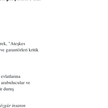
erek, "Ateşkes
e garantörleri kritik
evlatlarına
, arabulucular ve
ir duruş
 özgür insanın