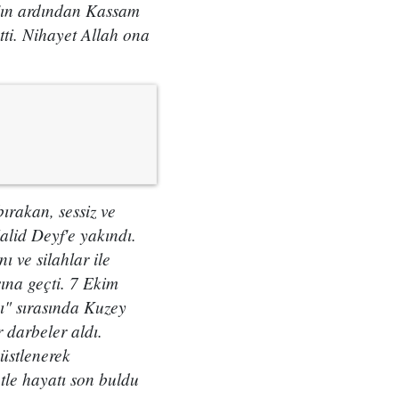
ın ardından Kassam
tti. Nihayet Allah ona
rakan, sessiz ve
alid Deyf'e yakındı.
ı ve silahlar ile
şına geçti. 7 Ekim
ı" sırasında Kuzey
 darbeler aldı.
üstlenerek
tle hayatı son buldu