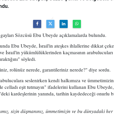
ndu.
ugayları Sözcüsü Ebu Ubeyde açıklamalarda bulundu.
nda Ebu Ubeyde, İsrail'in ateşkes ihlallerine dikkat çek
 ve İsrail'in yükümlülüklerinden kaçmasının arabulucuları v
ıraktığını" söyledi.
iz, rolünüz nerede, garantileriniz nerede?" diye sordu.
abuluculara seslenirken kendi halkımıza ve ümmetimizin 
le celladı eşit tutmayın" ifadelerini kullanan Ebu Ubeyde
deki kardeşlerinin yanında, tarihin kaydedeceği onurlu b
nımız, sizin düşmanınız, ümmetimizin ve bu dünyadaki her