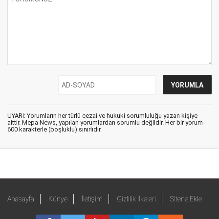
UYARI: Yorumların her türlü cezai ve hukuki sorumluluğu yazan kişiye
aittir. Mepa News, yapılan yorumlardan sorumlu değildir. Her bir yorum
600 karakterle (boşluklu) sınırlıdır.
Anasayfa
Künye
İletişim
Gizlilik İlkeleri
Sitene Ekle