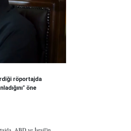
rdiği röportajda
anladığını" öne
ajda, ABD ve İsrail'in