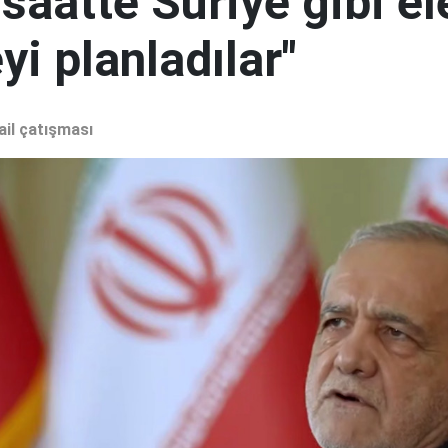
 saatte Suriye gibi el
i planladılar"
ail çatışması