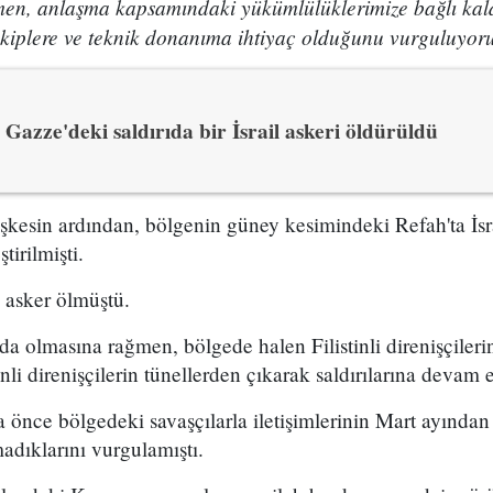
men, anlaşma kapsamındaki yükümlülüklerimize bağlı kald
 ekiplere ve teknik donanıma ihtiyaç olduğunu vurguluyoru
Gazze'deki saldırıda bir İsrail askeri öldürüldü
şkesin ardından, bölgenin güney kesimindeki Refah'ta İsra
tirilmişti.
3 asker ölmüştü.
ında olmasına rağmen, bölgede halen Filistinli direnişçiler
tinli direnişçilerin tünellerden çıkarak saldırılarına devam 
önce bölgedeki savaşçılarla iletişimlerinin Mart ayından 
madıklarını vurgulamıştı.