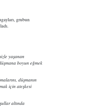
ugayları, grubun
ladı.
mizle yaşanan
ve düşmana boyun eğmek
lmalarını, düşmanın
mak için ateşkesi
ullar altında