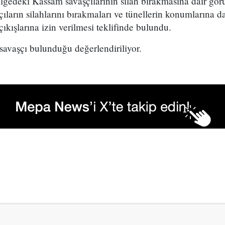
ölgedeki Kassam savaşçılarının silah bırakmasına dair gö
ların silahlarını bırakmaları ve tünellerin konumlarına da
ıkışlarına izin verilmesi teklifinde bulundu.
savaşçı bulunduğu değerlendiriliyor.