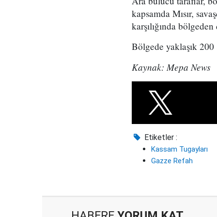
Ara bulucu taraflar, b
kapsamda Mısır, savaşçı
karşılığında bölgeden ç
Bölgede yaklaşık 200 
Kaynak: Mepa News
Etiketler :
Kassam Tugayları
Gazze Refah
HABERE
YORUM KAT