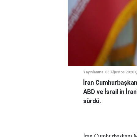
Yayınlanma:
05 Ağustos 2026 
İran Cumhurbaşkanı
ABD ve İsrail'in İra
sürdü.
İran Cumhurbaşkanı Me