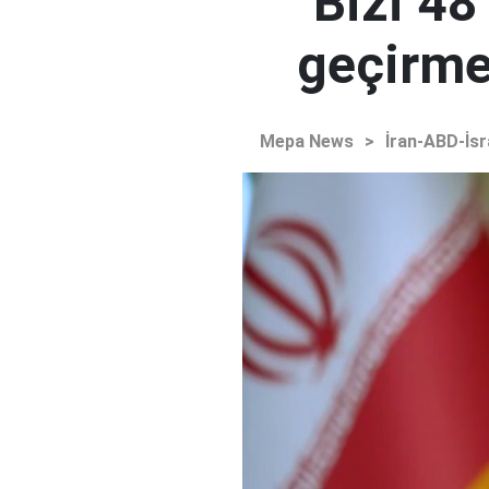
"Bizi 48
geçirmey
Mepa News
>
İran-ABD-İsr