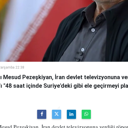
Çarşamba 22:38
 Mesud Pezeşkiyan, İran devlet televizyonuna ve
n'ı "48 saat içinde Suriye'deki gibi ele geçirmeyi pl
sud Pezeşkiyan, İran devlet televizyonuna verdiği röport