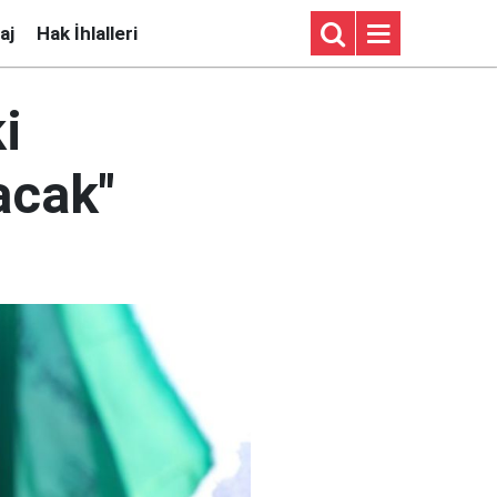
aj
Hak İhlalleri
i
acak"