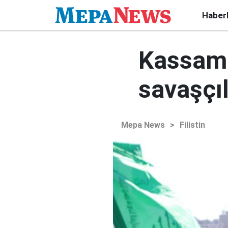
Haber
Kassam 
savaşçı
Mepa News
>
Filistin