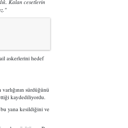
ık. Kalan cesetlerin
z."
il askerlerini hedef
in varlığının sürdüğünü
ettiği kaydediliyordu.
bu yana kesildiğini ve