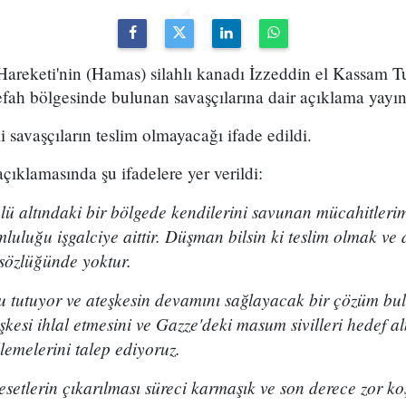
ş Hareketi'nin (Hamas) silahlı kanadı İzzeddin el Kassam T
ah bölgesinde bulunan savaşçılarına dair açıklama yayın
savaşçıların teslim olmayacağı ifade edildi.
çıklamasında şu ifadelere yer verildi:
lü altındaki bir bölgede kendilerini savunan mücahitleri
mluluğu işgalciye aittir. Düşman bilsin ki teslim olmak 
sözlüğünde yoktur.
u tutuyor ve ateşkesin devamını sağlayacak bir çözüm bu
kesi ihlal etmesini ve Gazze'deki masum sivilleri hedef al
llemelerini talep ediyoruz.
etlerin çıkarılması süreci karmaşık ve son derece zor koş