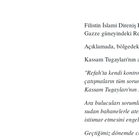
Filistin İslami Direni
Gazze güneyindeki Ref
Açıklamada, bölgedeki 
Kassam Tugayları'nın a
"Refah'ta kendi kontro
çatışmaların tüm soru
Kassam Tugayları'nın 
Ara bulucuları soruml
sudan bahanelerle ateş
istismar etmesini enge
Geçtiğimiz dönemde ces