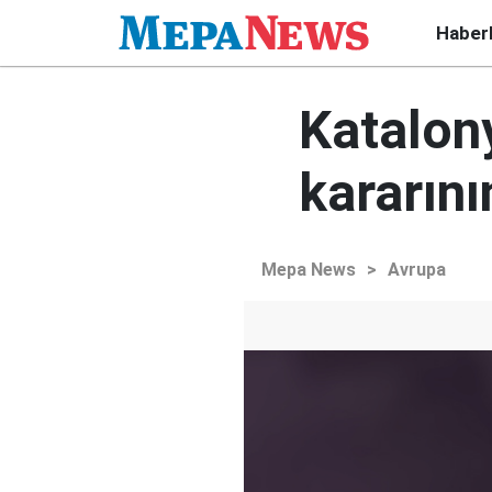
Haber
Katalony
kararını
Mepa News
>
Avrupa