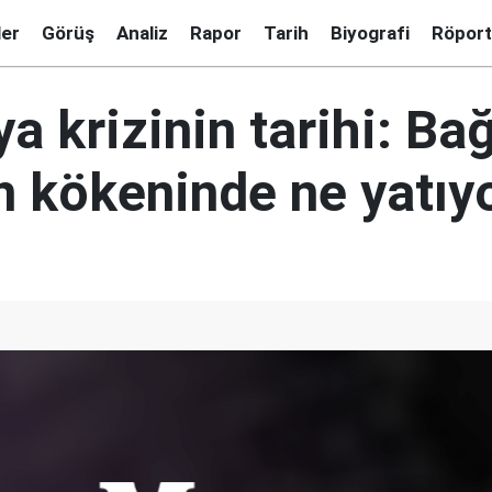
ler
Görüş
Analiz
Rapor
Tarih
Biyografi
Röport
a krizinin tarihi: Ba
n kökeninde ne yatıy