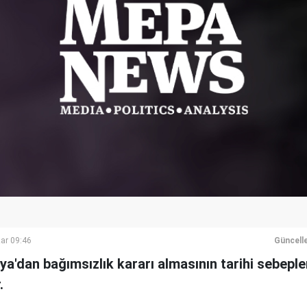
ar 09:46
Güncell
ya'dan bağımsızlık kararı almasının tarihi sebepler
.