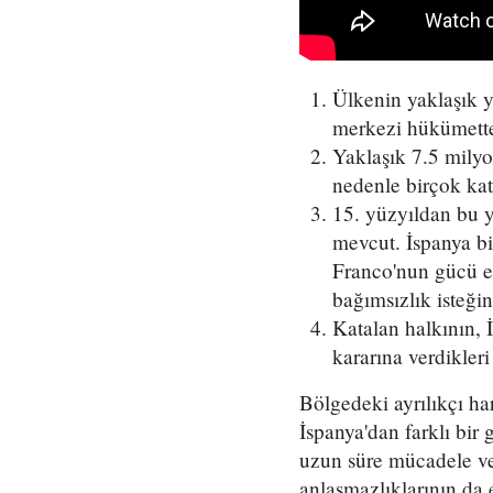
Ülkenin yaklaşık y
merkezi hükümette
Yaklaşık 7.5 milyon
nedenle birçok kat
15. yüzyıldan bu y
mevcut. İspanya bi
Franco'nun gücü el
bağımsızlık isteğin
Katalan halkının,
kararına verdikler
Bölgedeki ayrılıkçı h
İspanya'dan farklı bir
uzun süre mücadele ver
anlaşmazlıklarının da e