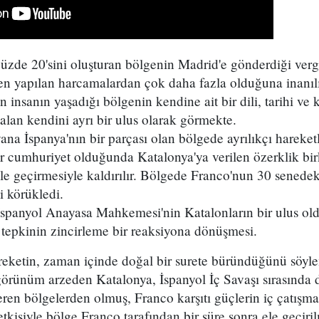
üzde 20'sini oluşturan bölgenin Madrid'e gönderdiği verg
n yapılan harcamalardan çok daha fazla olduğuna inanılı
 insanın yaşadığı bölgenin kendine ait bir dili, tarihi ve
alan kendini ayrı bir ulus olarak görmekte.
ana İspanya'nın bir parçası olan bölgede ayrılıkçı hareketl
r cumhuriyet olduğunda Katalonya'ya verilen özerklik bir
e geçirmesiyle kaldırılır. Bölgede Franco'nun 30 senede
i körükledi.
 İspanyol Anayasa Mahkemesi'nin Katalonların bir ulus 
i tepkinin zincirleme bir reaksiyona dönüşmesi.
areketin, zaman içinde doğal bir surete büründüğünü söyl
 görünüm arzeden Katalonya, İspanyol İç Savaşı sırasında 
en bölgelerden olmuş, Franco karşıtı güçlerin iç çatışma
tkisiyle bölge Franco tarafından bir süre sonra ele geçiril