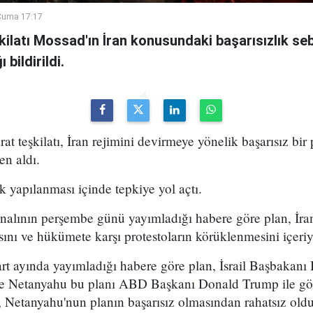
Cuma 17:17
şkilatı Mossad'ın İran konusundaki başarısızlık se
bildirildi.
arat teşkilatı, İran rejimini devirmeye yönelik başarısız bir
en aldı.
k yapılanması içinde tepkiye yol açtı.
analının perşembe günü yayımladığı habere göre plan, İran
sını ve hükümete karşı protestoların körüklenmesini içeri
t ayında yayımladığı habere göre plan, İsrail Başbakan
 ve Netanyahu bu planı ABD Başkanı Donald Trump ile g
 Netanyahu'nun planın başarısız olmasından rahatsız olduğ