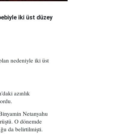
bebiyle iki üst düzey
 plan nedeniyle iki üst
'daki azınlık
yordu.
ı Binyamin Netanyahu
örüştü. O dönemde
u da belirtilmişti.