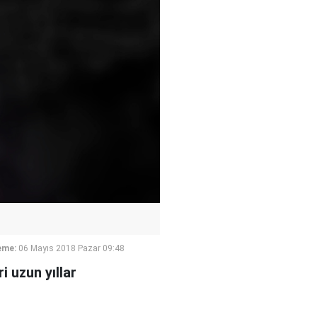
eme:
06 Mayıs 2018 Pazar 09:48
i uzun yıllar