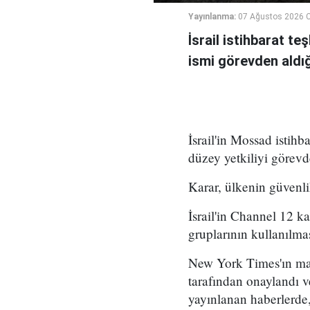
Yayınlanma:
07 Ağustos 2026 
İsrail istihbarat te
ismi görevden aldığı 
İsrail'in Mossad istihb
düzey yetkiliyi görevd
Karar, ülkenin güvenli
İsrail'in Channel 12 k
gruplarının kullanılma
New York Times'ın mar
tarafından onaylandı
yayınlanan haberlerde,