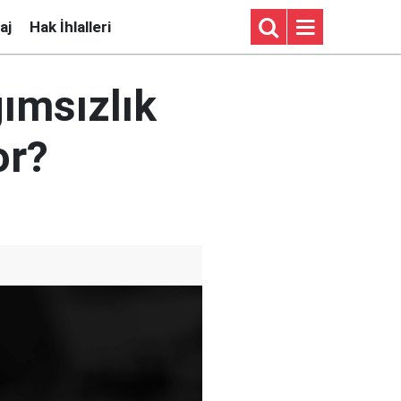
aj
Hak İhlalleri
ğımsızlık
or?