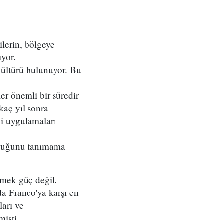
ilerin, bölgeye
yor.
 kültürü bulunuyor. Bu
er önemli bir süredir
kaç yıl sonra
ki uygulamaları
olduğunu tanımama
emek güç değil.
da Franco'ya karşı en
ları ve
mişti.