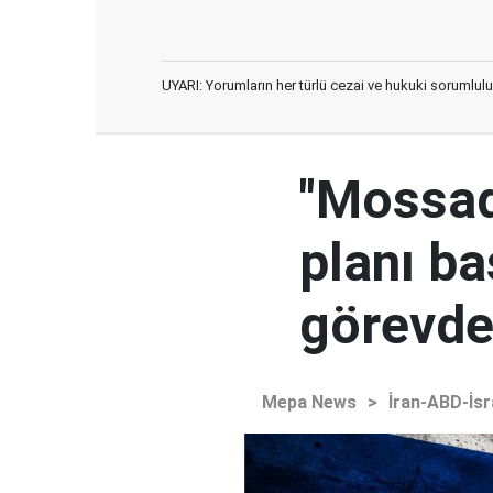
UYARI: Yorumların her türlü cezai ve hukuki sorumlulu
"Mossad'
planı ba
görevden
Mepa News
>
İran-ABD-İsr