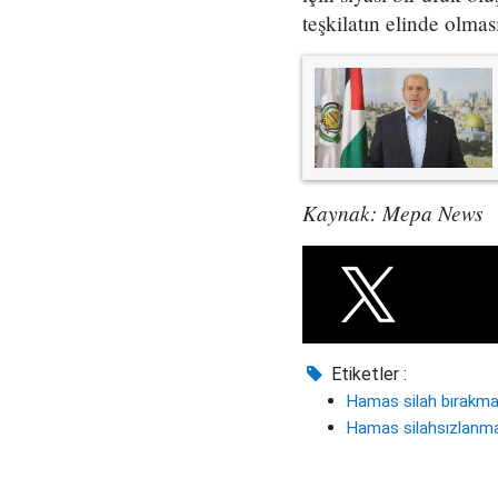
teşkilatın elinde olmas
Kaynak: Mepa News
Etiketler :
Hamas silah bırakm
Hamas silahsızlanm