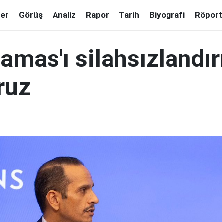
ler
Görüş
Analiz
Rapor
Tarih
Biyografi
Röport
Hamas'ı silahsızland
ruz