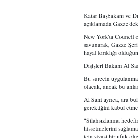
Katar Başbakanı ve D
açıklamada Gazze'dek
New York'ta Council on
savunarak, Gazze Şeri
hayal kırıklığı olduğu
Dışişleri Bakanı Al Sa
Bu sürecin uygulanması
olacak, ancak bu anlaş
Al Sani ayrıca, ara bu
gerektiğini kabul etmel
"Silahsızlanma hedefin
hissetmelerini sağlam
için siyasi bir ufuk ol