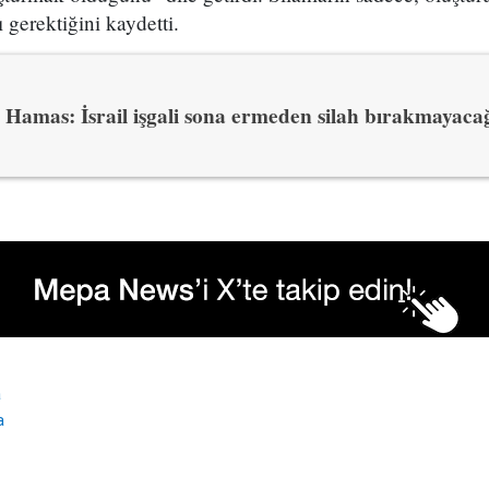
ı gerektiğini kaydetti.
Hamas: İsrail işgali sona ermeden silah bırakmayaca
a
a