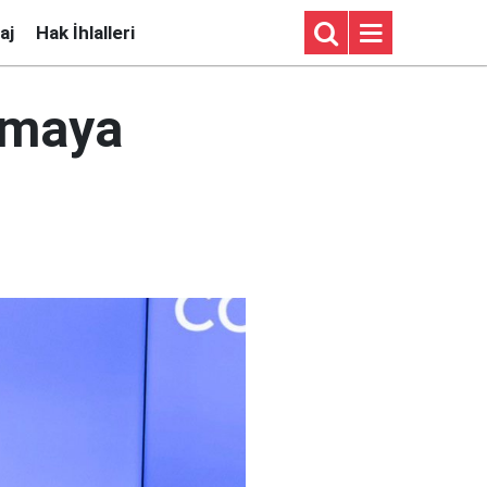
aj
Hak İhlalleri
ırmaya