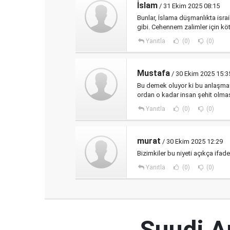
İslam
/ 31 Ekim 2025 08:15
Bunlar, İslama düşmanlıkta israi
gibi. Cehennem zalimler için kötü
Yanıtla
(0)
(0)
Mustafa
/ 30 Ekim 2025 15:3
Bu demek oluyor ki bu anlaşmay
ordan o kadar insan şehit olma
Yanıtla
(0)
(0)
murat
/ 30 Ekim 2025 12:29
Bizimkiler bu niyeti açıkça ifade
Yanıtla
(0)
(0)
Suudi Ar