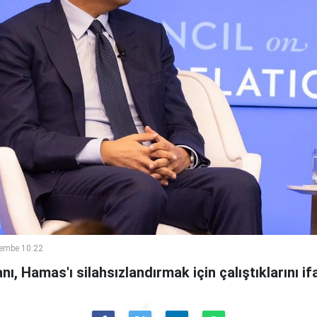
embe 10:22
nı, Hamas'ı silahsızlandırmak için çalıştıklarını if