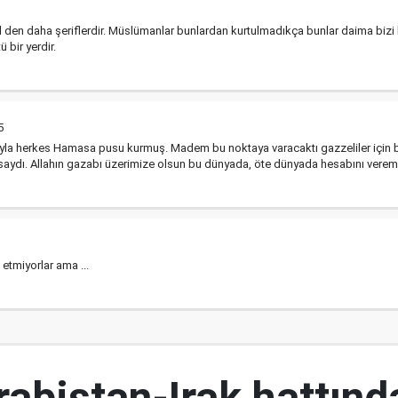
l den daha şeriflerdir. Müslümanlar bunlardan kurtulmadıkça bunlar daima bizi ku
 bir yerdir.
5
la herkes Hamasa pusu kurmuş. Madem bu noktaya varacaktı gazzeliler için bi
saydı. Allahın gazabı üzerimize olsun bu dünyada, öte dünyada hesabını verem
 etmiyorlar ama ...
abistan-Irak hattınd