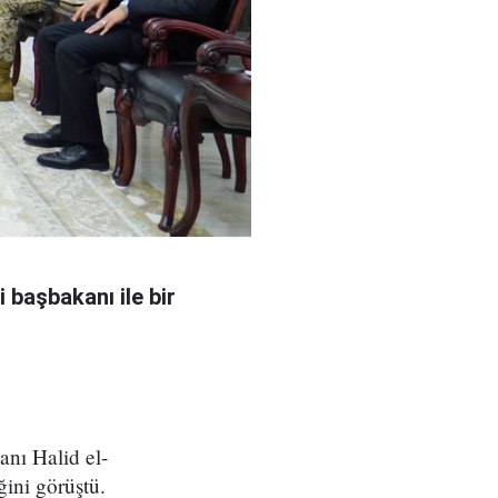
 başbakanı ile bir
nı Halid el-
ğini görüştü.