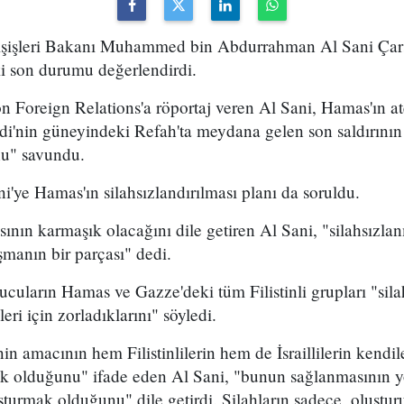
ışişleri Bakanı Muhammed bin Abdurrahman Al Sani Çar
i son durumu değerlendirdi.
 Foreign Relations'a röportaj veren Al Sani, Hamas'ın ateş
di'nin güneyindeki Refah'ta meydana gelen son saldırının
nu" savundu.
ni'ye Hamas'ın silahsızlandırılması planı da soruldu.
nın karmaşık olacağını dile getiren Al Sani, "silahsızla
manın bir parçası" dedi.
lucuların Hamas ve Gazze'deki tüm Filistinli grupları "sil
eri için zorladıklarını" söyledi.
in amacının hem Filistinlilerin hem de İsraillilerin kendi
ak olduğunu" ifade eden Al Sani, "bunun sağlanmasının yo
uşturmak olduğunu" dile getirdi. Silahların sadece, oluşturul