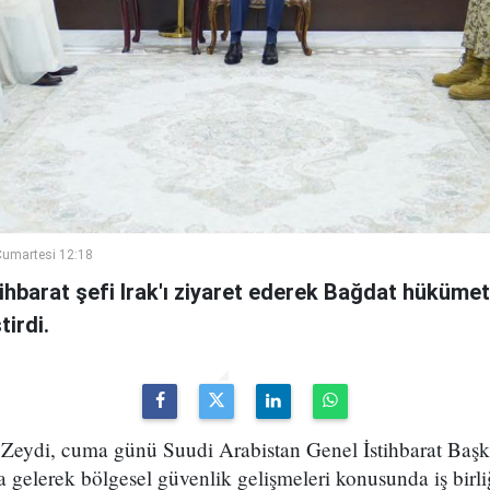
umartesi 12:18
ihbarat şefi Irak'ı ziyaret ederek Bağdat hükümeti
irdi.
Zeydi, cuma günü Suudi Arabistan Genel İstihbarat Başka
 gelerek bölgesel güvenlik gelişmeleri konusunda iş birli