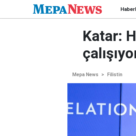
Haber
Katar: 
çalışıyo
Mepa News
>
Filistin