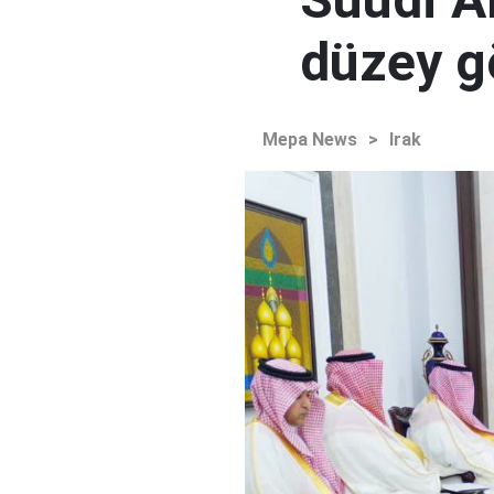
düzey 
Mepa News
>
Irak