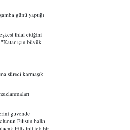
şamba günü yaptığı
kesi ihlal ettiğini
 "Katar için büyük
nma süreci karmaşık
ahsızlanmaları
lerini güvende
lunun Filistin halkı
acak Filistinli tek bir