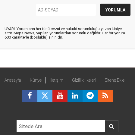
UYARI: Yorumların her türlü cezai ve hukuki sorumluluğu yazan kişiye
aittir. Mepa News, yapılan yorumlardan sorumlu değildir. Her bir yorum
600 karakterle (boşluklu) sınırlıdır.
Anasayfa
Künye
İletişim
Gizlilik İlkeleri
Sitene Ekle