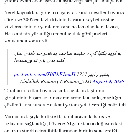
yıldır devam eden aşiret anlaşmazlığı barışla sonuçlandı.
Yerel kaynaklara göre, iki aşiret arasında nesiller boyunca
süren ve 200'den fazla kişinin hayatını kaybetmesine,
yüzlercesinin de yaralanmasına neden olan kan davası,
Hakkani'nin yürüttüğü arabuluculuk görüşmeleri
sonucunda sona erdi.
په لویه پکتیا کې د خلیفه صاحب په هڅو څه باندې سل
کلنه بدي پای ته ورسېده!
pic.twitter.com/X0IkkF1maH
بشپړ راپور????
— Abdullah Raihan (@Raihan_093)
August 9, 2026
Tarafların, yıllar boyunca çok sayıda uzlaştırma
girişiminin başarısız olmasının ardından, anlaşmazlığın
çözümü konusunda Hakkani'ye tam yetki verdiği belirtildi.
Varılan uzlaşıyla birlikte iki taraf arasında barış ve
uzlaşının sağlandığı, böylece Afganistan'ın doğusundaki
en uzun süreli aşiret ihtilaflarından birinin sona erdiği