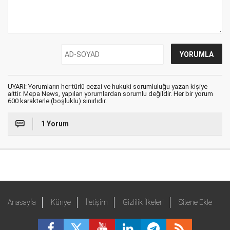
UYARI: Yorumların her türlü cezai ve hukuki sorumluluğu yazan kişiye
aittir. Mepa News, yapılan yorumlardan sorumlu değildir. Her bir yorum
600 karakterle (boşluklu) sınırlıdır.
1 Yorum
Anasayfa
Künye
İletişim
Gizlilik İlkeleri
Sitene Ekle