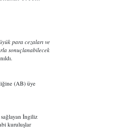
üyük para cezaları ve
larla sonuçlanabilecek
nıldı.
liğine (AB) üye
sağlayan İngiliz
bi kuruluşlar