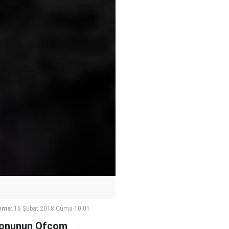
eme:
16 Şubat 2018 Cuma 10:01
izyonunun Ofcom