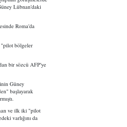
 Güney Lübnan'daki
yesinde Roma'da
"pilot bölgeler
dan bir sözcü AFP'ye
erinin Güney
den" başlayarak
mıştı.
 ve ilk iki "pilot
deki varlığını da