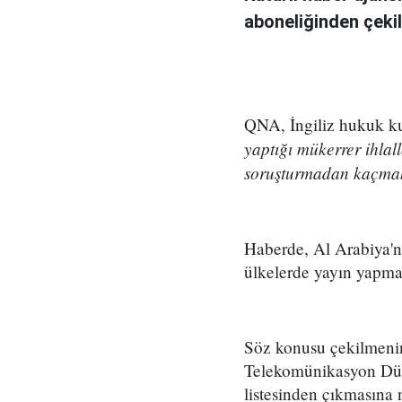
aboneliğinden çeki
QNA, İngiliz hukuk ku
yaptığı mükerrer ihlal
soruşturmadan kaçmak 
Haberde, Al Arabiya'n
ülkelerde yayın yapmas
Söz konusu çekilmenin,
Telekomünikasyon Düz
listesinden çıkmasına 