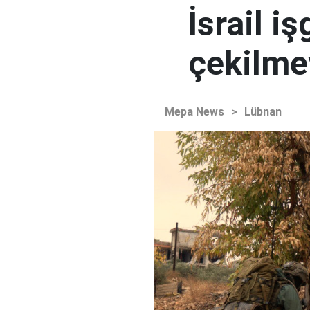
İsrail i
çekilme
Mepa News
>
Lübnan