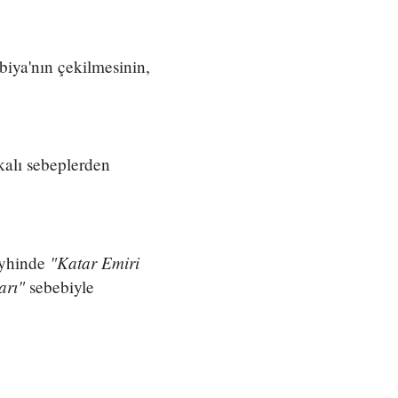
iya'nın çekilmesinin,
kalı sebeplerden
"Katar Emiri
eyhinde
ları"
sebebiyle