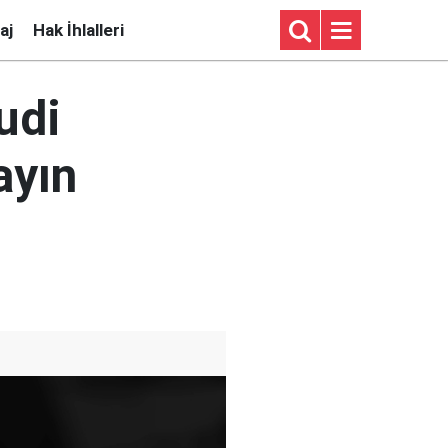
aj
Hak İhlalleri
udi
ayın