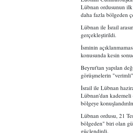
Lübnan ordusunun ilk 
daha fazla bölgeden çe
Lübnan ile İsrail ara
gerçekleştirildi.
İsminin açıklanmaması
konusunda kesin sonuç
Beyrut'tan yapılan de
görüşmelerin "verimli"
İsrail ile Lübnan hazir
Lübnan'dan kademeli o
bölgeye konuşlandırılm
Lübnan ordusu, 21 Temm
bölgeden" biri olan gü
güçlendirdi.