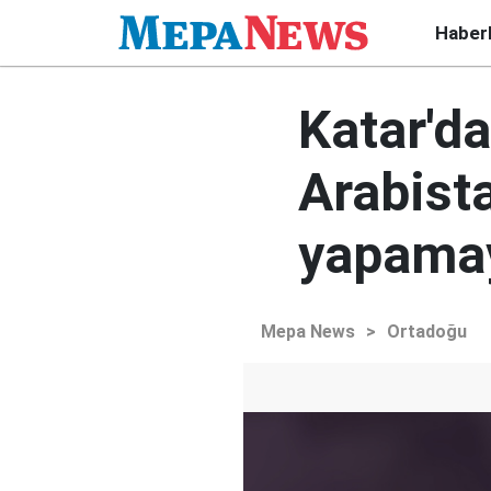
Haber
Katar'd
Arabista
yapama
Mepa News
>
Ortadoğu