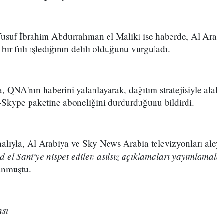
uf İbrahim Abdurrahman el Maliki ise haberde, Al Arab
bir fiili işlediğinin delili olduğunu vurguladı.
 QNA'nın haberini yalanlayarak, dağıtım stratejisiyle ala
B-Skype paketine aboneliğini durdurduğunu bildirdi.
lıyla, Al Arabiya ve Sky News Arabia televizyonları al
el Sani'ye nispet edilen asılsız açıklamaları yayımlama
unmuştu.
sı