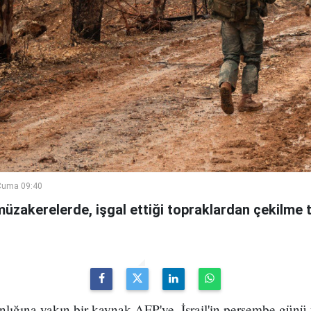
Cuma 09:40
 müzakerelerde, işgal ettiği topraklardan çekilme t
ğına yakın bir kaynak AFP'ye, İsrail'in perşembe günü