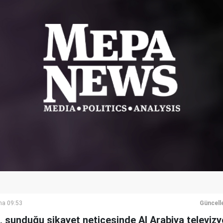
ma 09:53
Güncell
sı, sunduğu şikayet neticesinde Al Arabiya telev