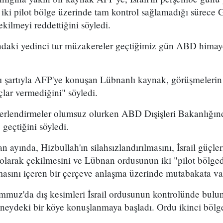
iki pilot bölge üzerinde tam kontrol sağlamadığı sürece
kilmeyi reddettiğini söyledi.
sındaki yedinci tur müzakereler geçtiğimiz gün ABD hima
 şartıyla AFP'ye konuşan Lübnanlı kaynak, görüşmelerin 
lar vermediğini" söyledi.
ğerlendirmeler olumsuz olurken ABD Dışişleri Bakanlığın
 geçtiğini söyledi.
an ayında, Hizbullah'ın silahsızlandırılmasını, İsrail güçl
larak çekilmesini ve Lübnan ordusunun iki "pilot bölge
asını içeren bir çerçeve anlaşma üzerinde mutabakata var
uz'da dış kesimleri İsrail ordusunun kontrolünde bulunan
neydeki bir köye konuşlanmaya başladı. Ordu ikinci bölge