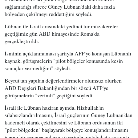
sağlamadığı sürece Güney Lübnan'daki daha fazla
bölgeden çekilmeyi reddettiğini söyledi.
Lübnan ile İsrail arasındaki yedinci tur müzakereler
geçtiğimiz gün ABD himayesinde Roma'da
gerçekleştirildi.
İsminin açıklanmaması şartıyla AFP'ye konuşan Lübnanlı
kaynak, görüşmelerin "pilot bölgeler konusunda kesin
sonuçlar vermediğini" söyledi.
Beyrut'tan yapılan değerlendirmeler olumsuz olurken
ABD Dışişleri Bakanlığından bir sözcü AFP'ye
görüşmelerin "verimli" geçtiğini söyledi.
İsrail ile Lübnan haziran ayında, Hizbullah'ın
silahsızlandırılmasını, İsrail güçlerinin Güney Lübnan'dan
kademeli olarak çekilmesini ve Lübnan ordusunun iki
"pilot bölgeden" başlayarak bölgeye konuşlandırılmasını
içeren bir çerçeve anlaşma üzerinde mutabakata varmıştı.