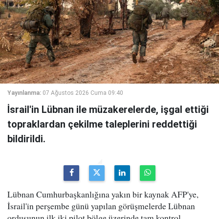
Yayınlanma:
07 Ağustos 2026 Cuma 09:40
İsrail'in Lübnan ile müzakerelerde, işgal ettiği
topraklardan çekilme taleplerini reddettiği
bildirildi.
Lübnan Cumhurbaşkanlığına yakın bir kaynak AFP'ye,
İsrail'in perşembe günü yapılan görüşmelerde Lübnan
ordusunun ilk iki pilot bölge üzerinde tam kontrol