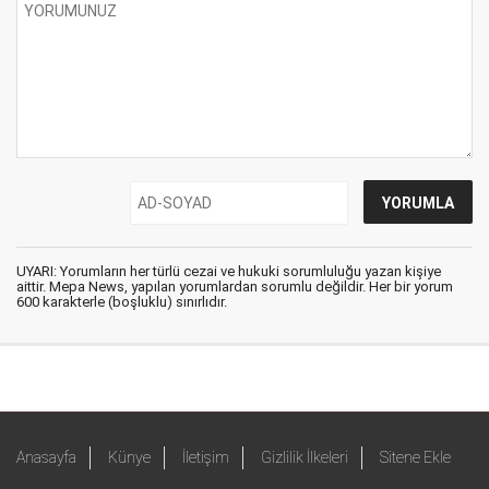
UYARI: Yorumların her türlü cezai ve hukuki sorumluluğu yazan kişiye
aittir. Mepa News, yapılan yorumlardan sorumlu değildir. Her bir yorum
600 karakterle (boşluklu) sınırlıdır.
Anasayfa
Künye
İletişim
Gizlilik İlkeleri
Sitene Ekle