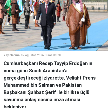
Yayınlanma:
07 Ağustos 2026 Cuma 09:20
Cumhurbaşkanı Recep Tayyip Erdoğan'ın
cuma günü Suudi Arabistan'a
gerçekleştireceği ziyarette, Veliaht Prens
Muhammed bin Selman ve Pakistan
Başbakanı Şahbaz Şerif ile birlikte üçlü
savunma anlaşmasına imza atması
bekleniyor.