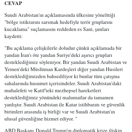
CEVAP
Suudi Arabistan'ın açıklamasında ülkesine yönelttiği
"bölge istikrarını sarsmak hedefiyle terör gruplarını
kucaklama" suçlamasını reddeden es Sani, şunları
kaydetti:
"Bu açıklama çelişkilerle doludur çünkü açıklamada bir
yandan İran'ı öte yandan Suriye'deki aşırıcı grupları
desteklediğimiz söyleniyor. Bir yandan Suudi Arabistan ve
Yemen'deki Müslüman Kardeşleri diğer yandan Husileri
desteklediğimizden bahsediliyor ki bunlar tüm çatışma
sahalarında husumet içerisindeler. Suudi Arabistan'daki
muhalefeti ve Katif'teki mezhepsel hareketleri
desteklediğimiz yönündeki malumatlar da tamamen
yanlıştır. Suudi Arabistan ile Katar istihbaratı ve güvenlik
birimleri arasında iş birliği var ve Suudi Arabistan'ın
ulusal güvenliğine hizmet ediyor. "
ABD Başkanı Donald Trump'ın diplomatik krize ilişkin