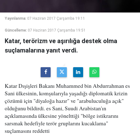
Yayınlanma:
07 Haziran 2017 Çarşamba 19:11
Güncelleme:
07 Haziran 2017 Çarşamba 19:51
Katar, terörizm ve aşırılığa destek olma
suçlamalarına yanıt verdi.
Katar Dışişleri Bakanı Muhammed bin Abdurrahman es
Sani ülkesinin, komşularıyla yaşadığı diplomatik krizin
çözümü için "diyaloğa hazır" ve "arabuluculuğa açık"
olduğunu bildirdi. es Sani, Suudi Arabistan'ın
açıklamasında ülkesine yönelttiği "bölge istikrarını
sarsmak hedefiyle terör gruplarını kucaklama"
suçlamasını reddetti