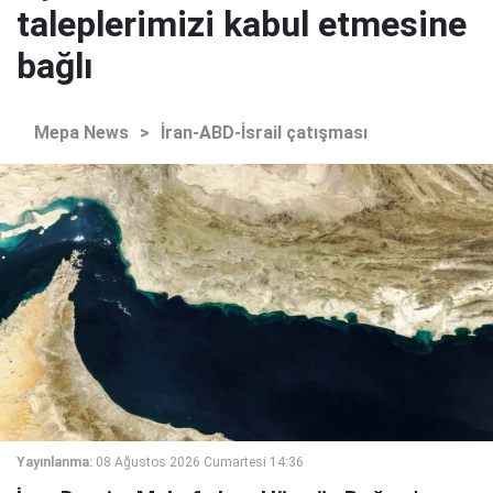
taleplerimizi kabul etmesine
bağlı
Mepa News
>
İran-ABD-İsrail çatışması
Yayınlanma:
08 Ağustos 2026 Cumartesi 14:36