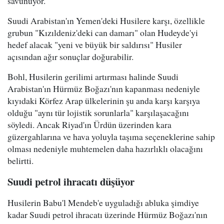
savunuyor.
Suudi Arabistan'ın Yemen'deki Husilere karşı, özellikle
grubun "Kızıldeniz'deki can damarı" olan Hudeyde'yi
hedef alacak "yeni ve büyük bir saldırısı" Husiler
açısından ağır sonuçlar doğurabilir.
Bohl, Husilerin gerilimi artırması halinde Suudi
Arabistan'ın Hürmüz Boğazı'nın kapanması nedeniyle
kıyıdaki Körfez Arap ülkelerinin şu anda karşı karşıya
olduğu "aynı tür lojistik sorunlarla" karşılaşacağını
söyledi. Ancak Riyad'ın Ürdün üzerinden kara
güzergahlarına ve hava yoluyla taşıma seçeneklerine sahip
olması nedeniyle muhtemelen daha hazırlıklı olacağını
belirtti.
Suudi petrol ihracatı düşüyor
Husilerin Babu'l Mendeb'e uyguladığı abluka şimdiye
kadar Suudi petrol ihracatı üzerinde Hürmüz Boğazı'nın