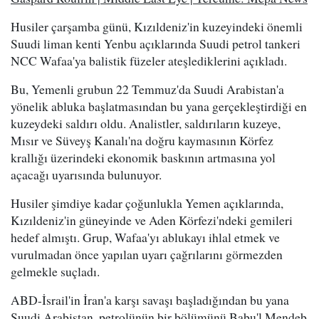
Husiler çarşamba günü, Kızıldeniz'in kuzeyindeki önemli
Suudi liman kenti Yenbu açıklarında Suudi petrol tankeri
NCC Wafaa'ya balistik füzeler ateşlediklerini açıkladı.
Bu, Yemenli grubun 22 Temmuz'da Suudi Arabistan'a
yönelik abluka başlatmasından bu yana gerçekleştirdiği en
kuzeydeki saldırı oldu. Analistler, saldırıların kuzeye,
Mısır ve Süveyş Kanalı'na doğru kaymasının Körfez
krallığı üzerindeki ekonomik baskının artmasına yol
açacağı uyarısında bulunuyor.
Husiler şimdiye kadar çoğunlukla Yemen açıklarında,
Kızıldeniz'in güneyinde ve Aden Körfezi'ndeki gemileri
hedef almıştı. Grup, Wafaa'yı ablukayı ihlal etmek ve
vurulmadan önce yapılan uyarı çağrılarını görmezden
gelmekle suçladı.
ABD-İsrail'in İran'a karşı savaşı başladığından bu yana
Suudi Arabistan, petrolünün bir bölümünü Babu'l Mendeb