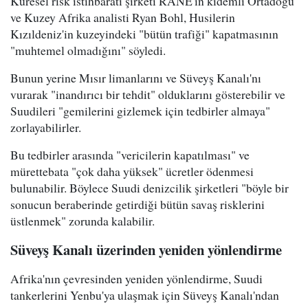
Küresel risk istihbaratı şirketi RANE'in kıdemli Ortadoğu
ve Kuzey Afrika analisti Ryan Bohl, Husilerin
Kızıldeniz'in kuzeyindeki "bütün trafiği" kapatmasının
"muhtemel olmadığını" söyledi.
Bunun yerine Mısır limanlarını ve Süveyş Kanalı'nı
vurarak "inandırıcı bir tehdit" olduklarını gösterebilir ve
Suudileri "gemilerini gizlemek için tedbirler almaya"
zorlayabilirler.
Bu tedbirler arasında "vericilerin kapatılması" ve
mürettebata "çok daha yüksek" ücretler ödenmesi
bulunabilir. Böylece Suudi denizcilik şirketleri "böyle bir
sonucun beraberinde getirdiği bütün savaş risklerini
üstlenmek" zorunda kalabilir.
Süveyş Kanalı üzerinden yeniden yönlendirme
Afrika'nın çevresinden yeniden yönlendirme, Suudi
tankerlerini Yenbu'ya ulaşmak için Süveyş Kanalı'ndan