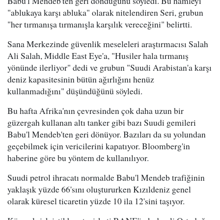
Babu'l Mendeb'ten geri döndüğünü söyledi. Bu hamleyi
"ablukaya karşı abluka" olarak nitelendiren Seri, grubun
"her tırmanışa tırmanışla karşılık vereceğini" belirtti.
Sana Merkezinde güvenlik meseleleri araştırmacısı Salah
Ali Salah, Middle East Eye'a, "Husiler hala tırmanış
yönünde ilerliyor" dedi ve grubun "Suudi Arabistan'a karşı
deniz kapasitesinin bütün ağırlığını henüz
kullanmadığını" düşündüğünü söyledi.
Bu hafta Afrika'nın çevresinden çok daha uzun bir
güzergah kullanan altı tanker gibi bazı Suudi gemileri
Babu'l Mendeb'ten geri dönüyor. Bazıları da su yolundan
geçebilmek için vericilerini kapatıyor. Bloomberg'in
haberine göre bu yöntem de kullanılıyor.
Suudi petrol ihracatı normalde Babu'l Mendeb trafiğinin
yaklaşık yüzde 66'sını oluştururken Kızıldeniz genel
olarak küresel ticaretin yüzde 10 ila 12'sini taşıyor.