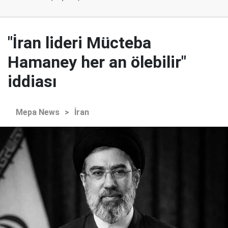
"İran lideri Mücteba
Hamaney her an ölebilir"
iddiası
Mepa News
>
İran