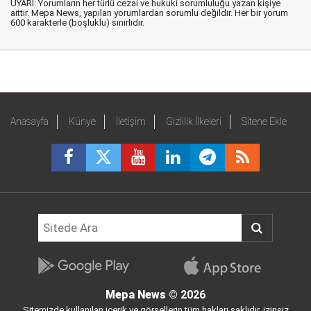
UYARI: Yorumların her türlü cezai ve hukuki sorumluluğu yazan kişiye
aittir. Mepa News, yapılan yorumlardan sorumlu değildir. Her bir yorum
600 karakterle (boşluklu) sınırlıdır.
Anasayfa
Künye
İletişim
Gizlilik İlkeleri
Sitene Ekle
Mepa News
© 2026
Sitemizde kullanılan içerik ve görsellerin tüm hakları saklıdır, izinsiz