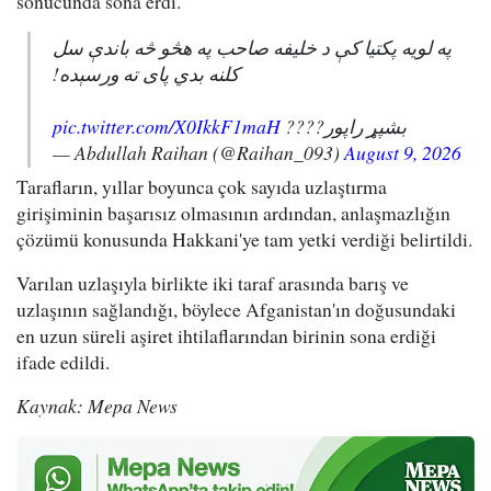
sonucunda sona erdi.
په لویه پکتیا کې د خلیفه صاحب په هڅو څه باندې سل
کلنه بدي پای ته ورسېده!
pic.twitter.com/X0IkkF1maH
بشپړ راپور????
— Abdullah Raihan (@Raihan_093)
August 9, 2026
Tarafların, yıllar boyunca çok sayıda uzlaştırma
girişiminin başarısız olmasının ardından, anlaşmazlığın
çözümü konusunda Hakkani'ye tam yetki verdiği belirtildi.
Varılan uzlaşıyla birlikte iki taraf arasında barış ve
uzlaşının sağlandığı, böylece Afganistan'ın doğusundaki
en uzun süreli aşiret ihtilaflarından birinin sona erdiği
ifade edildi.
Kaynak: Mepa News